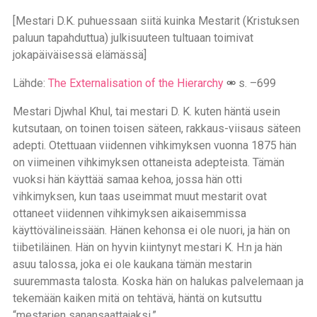
[Mestari D.K. puhuessaan siitä kuinka Mestarit (Kristuksen
paluun tapahduttua) julkisuuteen tultuaan toimivat
jokapäiväisessä elämässä]
Lähde:
The Externalisation of the Hierarchy
s. –699
Mestari Djwhal Khul, tai mestari D. K. kuten häntä usein
kutsutaan, on toinen toisen säteen, rakkaus-viisaus säteen
adepti. Otettuaan viidennen vihkimyksen vuonna 1875 hän
on viimeinen vihkimyksen ottaneista adepteista. Tämän
vuoksi hän käyttää samaa kehoa, jossa hän otti
vihkimyksen, kun taas useimmat muut mestarit ovat
ottaneet viidennen vihkimyksen aikaisemmissa
käyttövälineissään. Hänen kehonsa ei ole nuori, ja hän on
tiibetiläinen. Hän on hyvin kiintynyt mestari K. H:n ja hän
asuu talossa, joka ei ole kaukana tämän mestarin
suuremmasta talosta. Koska hän on halukas palvelemaan ja
tekemään kaiken mitä on tehtävä, häntä on kutsuttu
“mestarien sanansaattajaksi.”