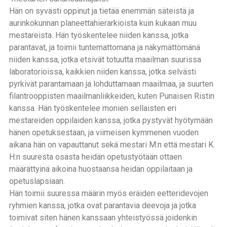
Hän on syvästi oppinut ja tietää enemmän säteistä ja
aurinkokunnan planeettahierarkioista kuin kukaan muu
mestareista. Hän työskentelee niiden kanssa, jotka
parantavat, ja toimii tuntemattomana ja näkymättömänä
niiden kanssa, jotka etsivät totuutta maailman suurissa
laboratorioissa, kaikkien niiden kanssa, jotka selvästi
pyrkivät parantamaan ja lohduttamaan maailmaa, ja suurten
filantrooppisten maailmanliikkeiden, kuten Punaisen Ristin
kanssa. Hän työskentelee monien sellaisten eri
mestareiden oppilaiden kanssa, jotka pystyvät hyötymään
hänen opetuksestaan, ja viimeisen kymmenen vuoden
aikana hän on vapauttanut sekä mestari M:n että mestari K.
H:n suuresta osasta heidän opetustyötään ottaen
määrättyinä aikoina huostaansa heidän oppilaitaan ja
opetuslapsiaan.
Hän toimii suuressa määrin myös eräiden eetteridevojen
ryhmien kanssa, jotka ovat parantavia deevoja ja jotka
toimivat siten hänen kanssaan yhteistyössä joidenkin