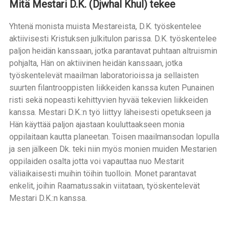
Mitä Mestari D.K. (Djwhal Khul) tekee
Yhtenä monista muista Mestareista, D.K. työskentelee
aktiivisesti Kristuksen julkitulon parissa. D.K. työskentelee
paljon heidän kanssaan, jotka parantavat puhtaan altruismin
pohjalta, Hän on aktiivinen heidän kanssaan, jotka
työskentelevät maailman laboratorioissa ja sellaisten
suurten filantrooppisten liikkeiden kanssa kuten Punainen
risti sekä nopeasti kehittyvien hyvää tekevien liikkeiden
kanssa. Mestari D.K.:n työ liittyy läheisesti opetukseen ja
Hän käyttää paljon ajastaan kouluttaakseen monia
oppilaitaan kautta planeetan. Toisen maailmansodan lopulla
ja sen jälkeen Dk. teki niin myös monien muiden Mestarien
oppilaiden osalta jotta voi vapauttaa nuo Mestarit
väliaikaisesti muihin töihin tuolloin. Monet parantavat
enkelit, joihin Raamatussakin viitataan, työskentelevät
Mestari D.K.:n kanssa.