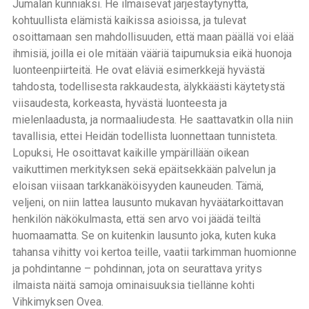
Jumalan kunniaksi. He ilmaisevat järjestäytynyttä,
kohtuullista elämistä kaikissa asioissa, ja tulevat
osoittamaan sen mahdollisuuden, että maan päällä voi elää
ihmisiä, joilla ei ole mitään vääriä taipumuksia eikä huonoja
luonteenpiirteitä. He ovat eläviä esimerkkejä hyvästä
tahdosta, todellisesta rakkaudesta, älykkäästi käytetystä
viisaudesta, korkeasta, hyvästä luonteesta ja
mielenlaadusta, ja normaaliudesta. He saattavatkin olla niin
tavallisia, ettei Heidän todellista luonnettaan tunnisteta.
Lopuksi, He osoittavat kaikille ympärillään oikean
vaikuttimen merkityksen sekä epäitsekkään palvelun ja
eloisan viisaan tarkkanäköisyyden kauneuden. Tämä,
veljeni, on niin lattea lausunto mukavan hyväätarkoittavan
henkilön näkökulmasta, että sen arvo voi jäädä teiltä
huomaamatta. Se on kuitenkin lausunto joka, kuten kuka
tahansa vihitty voi kertoa teille, vaatii tarkimman huomionne
ja pohdintanne – pohdinnan, jota on seurattava yritys
ilmaista näitä samoja ominaisuuksia tiellänne kohti
Vihkimyksen Ovea.