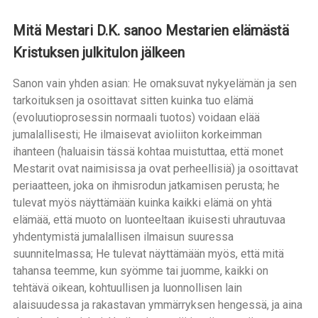
Mitä Mestari D.K. sanoo Mestarien elämästä
Kristuksen julkitulon jälkeen
Sanon vain yhden asian: He omaksuvat nykyelämän ja sen
tarkoituksen ja osoittavat sitten kuinka tuo elämä
(evoluutioprosessin normaali tuotos) voidaan elää
jumalallisesti; He ilmaisevat avioliiton korkeimman
ihanteen (haluaisin tässä kohtaa muistuttaa, että monet
Mestarit ovat naimisissa ja ovat perheellisiä) ja osoittavat
periaatteen, joka on ihmisrodun jatkamisen perusta; he
tulevat myös näyttämään kuinka kaikki elämä on yhtä
elämää, että muoto on luonteeltaan ikuisesti uhrautuvaa
yhdentymistä jumalallisen ilmaisun suuressa
suunnitelmassa; He tulevat näyttämään myös, että mitä
tahansa teemme, kun syömme tai juomme, kaikki on
tehtävä oikean, kohtuullisen ja luonnollisen lain
alaisuudessa ja rakastavan ymmärryksen hengessä, ja aina