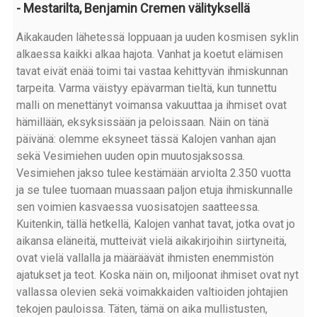
- Mestarilta, Benjamin Cremen välityksellä
Aikakauden lähetessä loppuaan ja uuden kosmisen syklin
alkaessa kaikki alkaa hajota. Vanhat ja koetut elämisen
tavat eivät enää toimi tai vastaa kehittyvän ihmiskunnan
tarpeita. Varma väistyy epävarman tieltä, kun tunnettu
malli on menettänyt voimansa vakuuttaa ja ihmiset ovat
hämillään, eksyksissään ja peloissaan. Näin on tänä
päivänä: olemme eksyneet tässä Kalojen vanhan ajan
sekä Vesimiehen uuden opin muutosjaksossa.
Vesimiehen jakso tulee kestämään arviolta 2.350 vuotta
ja se tulee tuomaan muassaan paljon etuja ihmiskunnalle
sen voimien kasvaessa vuosisatojen saatteessa.
Kuitenkin, tällä hetkellä, Kalojen vanhat tavat, jotka ovat jo
aikansa eläneitä, mutteivät vielä aikakirjoihin siirtyneitä,
ovat vielä vallalla ja määräävät ihmisten enemmistön
ajatukset ja teot. Koska näin on, miljoonat ihmiset ovat nyt
vallassa olevien sekä voimakkaiden valtioiden johtajien
tekojen pauloissa. Täten, tämä on aika mullistusten,