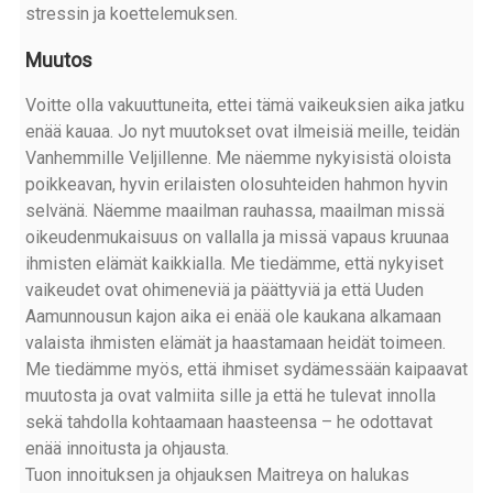
stressin ja koettelemuksen.
Muutos
Voitte olla vakuuttuneita, ettei tämä vaikeuksien aika jatku
enää kauaa. Jo nyt muutokset ovat ilmeisiä meille, teidän
Vanhemmille Veljillenne. Me näemme nykyisistä oloista
poikkeavan, hyvin erilaisten olosuhteiden hahmon hyvin
selvänä. Näemme maailman rauhassa, maailman missä
oikeudenmukaisuus on vallalla ja missä vapaus kruunaa
ihmisten elämät kaikkialla. Me tiedämme, että nykyiset
vaikeudet ovat ohimeneviä ja päättyviä ja että Uuden
Aamunnousun kajon aika ei enää ole kaukana alkamaan
valaista ihmisten elämät ja haastamaan heidät toimeen.
Me tiedämme myös, että ihmiset sydämessään kaipaavat
muutosta ja ovat valmiita sille ja että he tulevat innolla
sekä tahdolla kohtaamaan haasteensa – he odottavat
enää innoitusta ja ohjausta.
Tuon innoituksen ja ohjauksen Maitreya on halukas