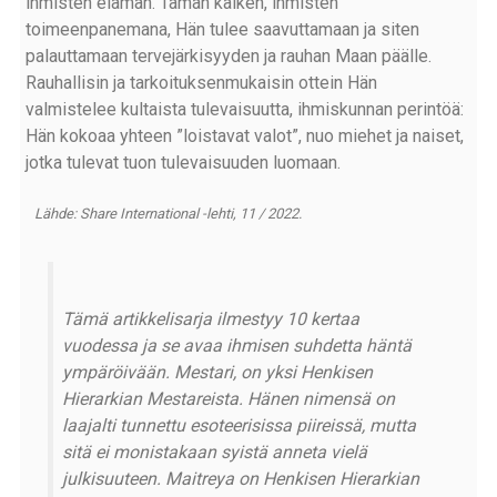
ihmisten elämän. Tämän kaiken, ihmisten
toimeenpanemana, Hän tulee saavuttamaan ja siten
palauttamaan tervejärkisyyden ja rauhan Maan päälle.
Rauhallisin ja tarkoituksenmukaisin ottein Hän
valmistelee kultaista tulevaisuutta, ihmiskunnan perintöä:
Hän kokoaa yhteen ”loistavat valot”, nuo miehet ja naiset,
jotka tulevat tuon tulevaisuuden luomaan.
Lähde: Share International -lehti, 11 / 2022.
Tämä artikkelisarja ilmestyy 10 kertaa
vuodessa ja se avaa ihmisen suhdetta häntä
ympäröivään. Mestari, on yksi Henkisen
Hierarkian Mestareista. Hänen nimensä on
laajalti tunnettu esoteerisissa piireissä, mutta
sitä ei monistakaan syistä anneta vielä
julkisuuteen. Maitreya on Henkisen Hierarkian