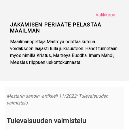
Valikkoon
JAKAMISEN PERIAATE PELASTAA
MAAILMAN
Maailmanopettaja Maitreya odottaa kutsua
voidakseen laajasti tulla julkisuuteen. Hänet tunnetaan
myös nimillä Kristus, Maitreya Buddha, Imam Mahdi,
Messias riippuen uskontokunnasta.
Mestarin sanoin -artikkeli 11/2022: Tulevaisuuden
valmistelu
Tulevaisuuden valmistelu