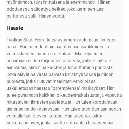
myöntämään, täysimittaisena ja enemmänkin, Hänen
odottaessa säädettyä hetkeä, joka karmisen Lain
puitteissa sallii Hänen edetä.
Haaste
Tuolloin Suuri Herra tulee avoimesti astumaan ihmisten
pariin. Hän tulee tuolloin haastamaan varakkaiden ja
voimakkaiden ihmisten oletukset. Maitreya tulee
puhumaan niiden miljoonien puolesta, joilla ei nyt ole
äänivaltaa, niiden nälkäisten ja lohduttomien puolesta,
jotka elävät päivästä päivään kärsimyksessä ja niiden
puolesta, jotka riutuvat maailman vankiloissa
uskallettuaan haastaa ”parempiensa” määräykset. Hän
tulee puhumaan kaikkien oikeudenmukaisuutta ja vapautta
rakastavien ihmisten puolesta ja Hän tulee korottamaan
äänensä heidän asiassaan. Hän tulee tasoittamaan sodan
voimalla hallitsevien koston, Hän tulee ikiajoiksi
sulkemaan oven, jonka kautta sota astuu häpäisemään