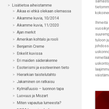
samasta 
Lisätietoa aiheistamme
tietomm
Aikaa ei ehkä olekaan olemassa
kokoinen
Aikamme kuvia, 10/2014
Ihmeitä 
Aikamme kuvia, 11/2020
vuosiky
Ajan merkit
suuremp
Amerikan kohtalo ja rooli
tuloon j
johdossa
Benjamin Creme
uskonnot
Enkelit kuvissa
nimellää
Eri maiden säderakenne
uskonto
Esoterismi ja esoteerinen tieto
laajimma
Hierarkian taistelutahto
väistäm
Jakaminen on ratkaisu
Kylmäfuusio – luonnon tapa
Luovuus ja Mozart
Miten vapautua lumeesta?