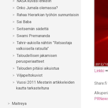
NASA kuvasi enkelin
Onko Jumala olemassa?
Rahaa Hierarkian työhön sunnuntaisin
Sai Baba
Seitsemän sädettä
Swami Premananda
Tahrir-aukiolla nähtiin ”Ratsastaja
valkoisella ratsulla”
Taloudellisen jakamisen
perusperiaatteet
Talouden pitäisi aikuistua
Linkki
Viljapeltokuviot
Vuosi 2011 Mestarin artikkeleiden
Share.fi
kautta tarkasteltuna
Alkuperä
PRNewsw
Maitreya