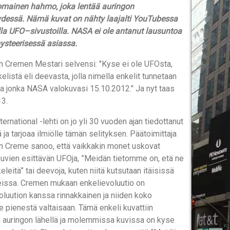
omainen hahmo, joka lentää auringon
ydessä. Nämä kuvat on nähty laajalti YouTubessa
lla UFO–sivustoilla. NASA ei ole antanut lausuntoa
ysteerisessä asiassa.
n Cremen Mestari selvensi: "Kyse ei ole UFOsta,
elistä eli deevasta, jolla nimella enkelit tunnetaan
ja jonka NASA valokuvasi 15.10.2012." Ja nyt taas
13.
ternational -lehti on jo yli 30 vuoden ajan tiedottanut
 ja tarjoaa ilmiölle tämän selityksen. Päätoimittaja
n Creme sanoo, että vaikkakin monet uskovat
kuvien esittävän UFOja, ”Meidän tietomme on, etä ne
eleitä” tai deevoja, kuten niitä kutsutaan itäisissä
reissa. Cremen mukaan enkelievoluutio on
luution kanssa rinnakkainen ja niiden koko
e pienestä valtaisaan. Tämä enkeli kuvattiin
n auringon lähellä ja molemmissa kuvissa on kyse