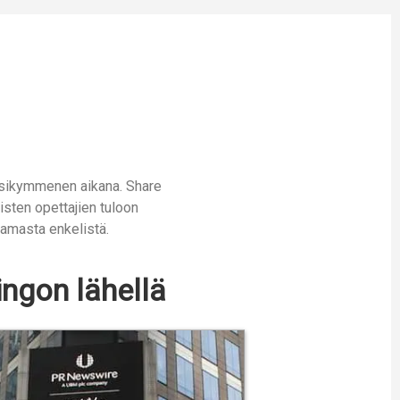
uosikymmenen aikana. Share
sten opettajien tuloon
aamasta enkelistä.
ingon lähellä