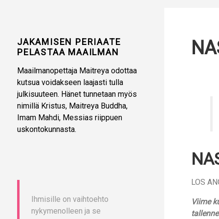
JAKAMISEN PERIAATE
NAS
PELASTAA MAAILMAN
Maailmanopettaja Maitreya odottaa
kutsua voidakseen laajasti tulla
julkisuuteen. Hänet tunnetaan myös
nimillä Kristus, Maitreya Buddha,
Imam Mahdi, Messias riippuen
uskontokunnasta.
NAS
LOS AN
Ihmisille on vaihtoehto
Viime k
nykymenolleen ja se
tallenn