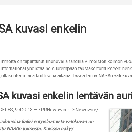
A kuvasi enkelin
Ihmeitä on tapahtunut tihenevällä tahdilla viimeisten kolmen v
International yhdistää ne suurempaan taustakertomukseen: henki
julkisuuteen tänä kriittisenä aikana. Tässä tarina NASAn valokuv
A kuvasi enkelin lentävän aur
GELES, 9.4.2013 — /PRNewswire-USNewswire/
uukausina kaksi erityislaatuista valokuvaa on
ettu NASAn toimesta. Kuvissa näkyy