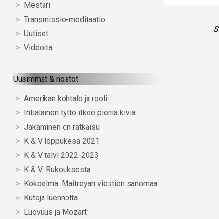
Mestari
Transmissio-meditaatio
S
Uutiset
Videoita
Uusimmat & nostot
Amerikan kohtalo ja rooli
Intialainen tyttö itkee pieniä kiviä
Jakaminen on ratkaisu
K & V loppukesä 2021
K & V talvi 2022-2023
K & V: Rukouksesta
Kokoelma: Maitreyan viestien sanomaa
Kutoja luennolta
Luovuus ja Mozart