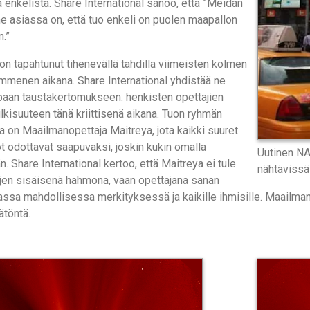
enkelistä. Share International sanoo, että ”Meidän
e asiassa on, että tuo enkeli on puolen maapallon
.”
on tapahtunut tihenevällä tahdilla viimeisten kolmen
mmenen aikana. Share International yhdistää ne
aan taustakertomukseen: henkisten opettajien
ulkisuuteen tänä kriittisenä aikana. Tuon ryhmän
 on Maailmanopettaja Maitreya, jota kaikki suuret
 odottavat saapuvaksi, joskin kukin omalla
Uutinen NA
n. Share International kertoo, että Maitreya ei tule
nähtävissä
jen sisäisenä hahmona, vaan opettajana sanan
ssa mahdollisessa merkityksessä ja kaikille ihmisille. Maailman
ätöntä.