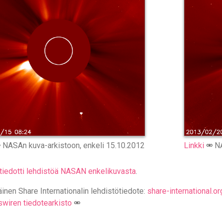
NASAn kuva-arkistoon, enkeli 15.10.2012
Linkki
NA
tiedotti lehdistöä NASAN enkelikuvasta
.
inen Share Internationalin lehdistötiedote:
share-international.
iren tiedotearkisto