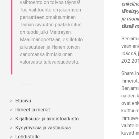
vaihtoehto on toivoa täynnä!
enkelin
Tuo vaihtoehto on jakamisen
läheisy
periaatteen omaksuminen.
ja moni
Tämän sivuston päätarkoitus
tässä m
on tuoda julki Maitreyan,
Benjami
Maailmanopettajan, esilletulo
vaan enk
julkisuuteen ja Hänen toivon
idässä, 
sanomansa ihmiskunnan
20.2.20
valoisasta tulevaisuudesta.
Share In
ihmeistä
– – –
Benjami
näiden 
Etusivu
ovat enk
Ihmeet ja merkit
kulttuu
ihmisevo
Kirjallisuus- ja aineistoarkisto
vaihtele
Kysymyksiä ja vastauksia
kuvattii
Lehdistölle