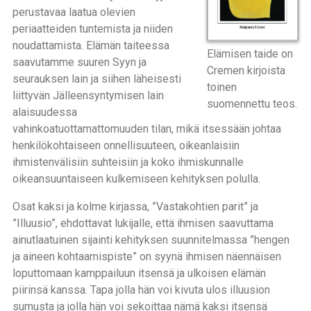
perustavaa laatua olevien
periaatteiden tuntemista ja niiden
noudattamista. Elämän taiteessa
Elämisen taide on
saavutamme suuren Syyn ja
Cremen kirjoista
seurauksen lain ja siihen läheisesti
toinen
liittyvän Jälleensyntymisen lain
suomennettu teos.
alaisuudessa
vahinkoatuottamattomuuden tilan, mikä itsessään johtaa
henkilökohtaiseen onnellisuuteen, oikeanlaisiin
ihmistenvälisiin suhteisiin ja koko ihmiskunnalle
oikeansuuntaiseen kulkemiseen kehityksen polulla.
Osat kaksi ja kolme kirjassa, ”Vastakohtien parit” ja
”Illuusio”, ehdottavat lukijalle, että ihmisen saavuttama
ainutlaatuinen sijainti kehityksen suunnitelmassa ”hengen
ja aineen kohtaamispiste” on syynä ihmisen näennäisen
loputtomaan kamppailuun itsensä ja ulkoisen elämän
piirinsä kanssa. Tapa jolla hän voi kivuta ulos illuusion
sumusta ja jolla hän voi sekoittaa nämä kaksi itsensä