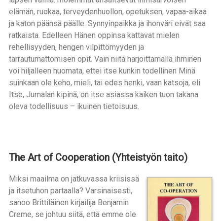
elämän, ruokaa, terveydenhuollon, opetuksen, vapaa-aikaa
ja katon päänsä päälle. Synnyinpaikka ja ihonväri eivät saa
ratkaista. Edelleen Hänen oppinsa kattavat mielen
rehellisyyden, hengen vilpittömyyden ja
tarrautumattomisen opit. Vain niitä harjoittamalla ihminen
voi hiljalleen huomata, ettei itse kunkin todellinen Minä
suinkaan ole keho, mieli, tai edes henki, vaan katsoja, eli
Itse, Jumalan kipinä, on itse asiassa kaiken tuon takana
oleva todellisuus – ikuinen tietoisuus.
The Art of Cooperation (Yhteistyön taito)
Miksi maailma on jatkuvassa kriisissä
ja itsetuhon partaalla? Varsinaisesti,
sanoo Brittiläinen kirjailija Benjamin
Creme, se johtuu siitä, että emme ole