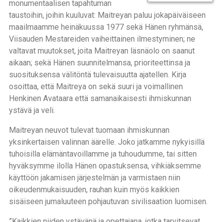
monumentaalisen tapahtuman
taustoihin, joihin kuuluvat: Maitreyan paluu jokapäiväiseen
maailmaamme heinäkuussa 1977 sekä Hänen ryhmänsä,
Viisauden Mestareiden vaiheittainen ilmestyminen; ne
valtavat muutokset, joita Maitreyan läsnäolo on saanut
aikaan; sekä Hänen suunnitelmansa, prioriteettinsa ja
suosituksensa välitöntä tulevaisuutta ajatellen. Kirja
osoittaa, että Maitreya on sekä suuri ja voimallinen
Henkinen Avataara että samanaikaisesti ihmiskunnan
ystävä ja veli.
Maitreyan neuvot tulevat tuomaan ihmiskunnan
yksinkertaisen valinnan äärelle. Joko jatkamme nykyisillä
tuhoisilla elämäntavoillamme ja tuhoudumme, tai sitten
hyväksymme ilolla Hänen opastuksensa, vihkiäksemme
käyttöön jakamisen järjestelmän ja varmistaen niin
oikeudenmukaisuuden, rauhan kuin myös kaikkien
sisäiseen jumaluuteen pohjautuvan sivilisaation luomisen.
”Kaikkien niiden ystävänä ja opettajana, jotka tarvitsevat