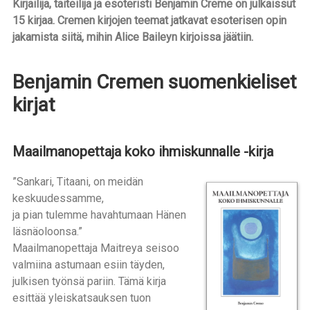
Kirjailija, taiteilija ja esoteristi Benjamin Creme on julkaissut
15 kirjaa. Cremen kirjojen teemat jatkavat esoterisen opin
jakamista siitä, mihin Alice Baileyn kirjoissa jäätiin.
Benjamin Cremen suomenkieliset
kirjat
Maailmanopettaja koko ihmiskunnalle -kirja
”Sankari, Titaani, on meidän
keskuudessamme,
ja pian tulemme havahtumaan Hänen
läsnäoloonsa.”
Maailmanopettaja Maitreya seisoo
valmiina astumaan esiin täyden,
julkisen työnsä pariin. Tämä kirja
esittää yleiskatsauksen tuon