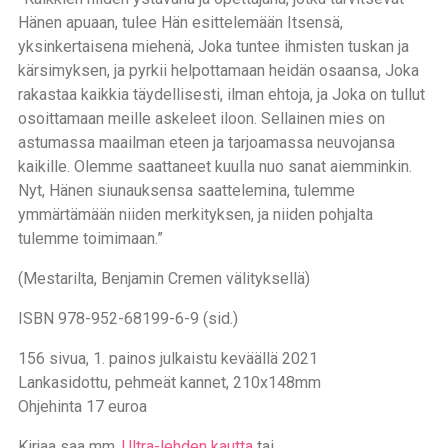
Hänen apuaan, tulee Hän esittelemään Itsensä,
yksinkertaisena miehenä, Joka tuntee ihmisten tuskan ja
kärsimyksen, ja pyrkii helpottamaan heidän osaansa, Joka
rakastaa kaikkia täydellisesti, ilman ehtoja, ja Joka on tullut
osoittamaan meille askeleet iloon. Sellainen mies on
astumassa maailman eteen ja tarjoamassa neuvojansa
kaikille. Olemme saattaneet kuulla nuo sanat aiemminkin.
Nyt, Hänen siunauksensa saattelemina, tulemme
ymmärtämään niiden merkityksen, ja niiden pohjalta
tulemme toimimaan.”
(Mestarilta, Benjamin Cremen välityksellä)
ISBN 978-952-68199-6-9 (sid.)
156 sivua, 1. painos julkaistu keväällä 2021
Lankasidottu, pehmeät kannet, 210x148mm
Ohjehinta 17 euroa
Kirjaa saa mm.
Ultra-lehden kautta
tai