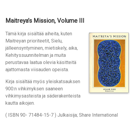
Maitreya’s Mission, Volume III
Tämä kirja sisältää aiheita, kuten
Maitreyan prioriteetit, Sielu,
jälleensyntyminen, mietiskely, aika,
Kehityssuunnitelman ja muita
perustavaa laatua olevia käsitteitä
ajattomasta viisauden opeista.
Kirja sisältää myös yleiskatsauksen
900:n vihkimyksen saaneen
vihkimysasteista ja säderakenteista
kautta aikojen.
( ISBN 90- 71484-15-7 ) Julkaisija; Share International