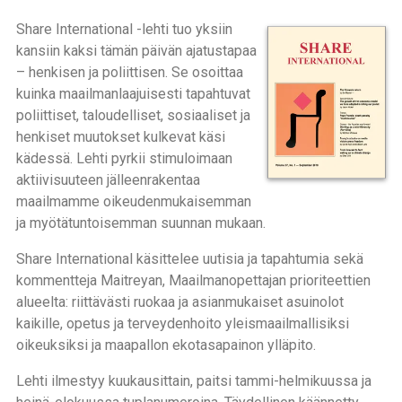
Share International -lehti tuo yksiin
kansiin kaksi tämän päivän ajatustapaa
– henkisen ja poliittisen. Se osoittaa
kuinka maailmanlaajuisesti tapahtuvat
poliittiset, taloudelliset, sosiaaliset ja
henkiset muutokset kulkevat käsi
kädessä. Lehti pyrkii stimuloimaan
aktiivisuuteen jälleenrakentaa
maailmamme oikeudenmukaisemman
ja myötätuntoisemman suunnan mukaan.
Share International käsittelee uutisia ja tapahtumia sekä
kommentteja Maitreyan, Maailmanopettajan prioriteettien
alueelta: riittävästi ruokaa ja asianmukaiset asuinolot
kaikille, opetus ja terveydenhoito yleismaailmallisiksi
oikeuksiksi ja maapallon ekotasapainon ylläpito.
Lehti ilmestyy kuukausittain, paitsi tammi-helmikuussa ja