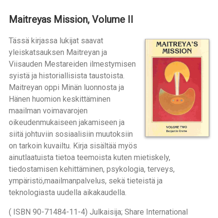
Maitreyas Mission, Volume II
Tässä kirjassa lukijat saavat
yleiskatsauksen Maitreyan ja
Viisauden Mestareiden ilmestymisen
syistä ja historiallisista taustoista.
Maitreyan oppi Minän luonnosta ja
Hänen huomion keskittäminen
maailman voimavarojen
oikeudenmukaiseen jakamiseen ja
siitä johtuviin sosiaalisiin muutoksiin
on tarkoin kuvailtu. Kirja sisältää myös
ainutlaatuista tietoa teemoista kuten mietiskely,
tiedostamisen kehittäminen, psykologia, terveys,
ympäristö,maailmanpalvelus, sekä tieteistä ja
teknologiasta uudella aikakaudella.
( ISBN 90-71484-11-4) Julkaisija; Share International