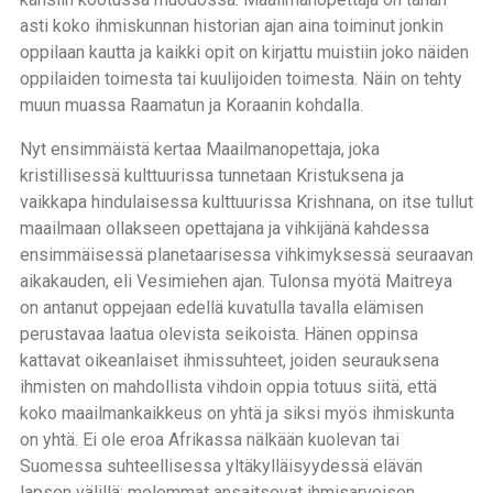
asti koko ihmiskunnan historian ajan aina toiminut jonkin
oppilaan kautta ja kaikki opit on kirjattu muistiin joko näiden
oppilaiden toimesta tai kuulijoiden toimesta. Näin on tehty
muun muassa Raamatun ja Koraanin kohdalla.
Nyt ensimmäistä kertaa Maailmanopettaja, joka
kristillisessä kulttuurissa tunnetaan Kristuksena ja
vaikkapa hindulaisessa kulttuurissa Krishnana, on itse tullut
maailmaan ollakseen opettajana ja vihkijänä kahdessa
ensimmäisessä planetaarisessa vihkimyksessä seuraavan
aikakauden, eli Vesimiehen ajan. Tulonsa myötä Maitreya
on antanut oppejaan edellä kuvatulla tavalla elämisen
perustavaa laatua olevista seikoista. Hänen oppinsa
kattavat oikeanlaiset ihmissuhteet, joiden seurauksena
ihmisten on mahdollista vihdoin oppia totuus siitä, että
koko maailmankaikkeus on yhtä ja siksi myös ihmiskunta
on yhtä. Ei ole eroa Afrikassa nälkään kuolevan tai
Suomessa suhteellisessa yltäkylläisyydessä elävän
lapsen välillä: molemmat ansaitsevat ihmisarvoisen