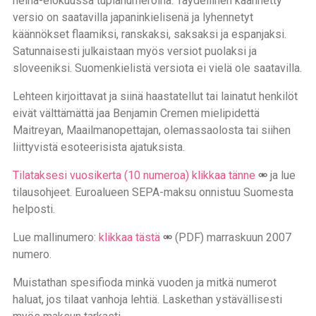
heinä-elokuussa tuplanumeroina. Täydellinen käännetty
versio on saatavilla japaninkielisenä ja lyhennetyt
käännökset flaamiksi, ranskaksi, saksaksi ja espanjaksi.
Satunnaisesti julkaistaan myös versiot puolaksi ja
sloveeniksi. Suomenkielistä versiota ei vielä ole saatavilla.
Lehteen kirjoittavat ja siinä haastatellut tai lainatut henkilöt
eivät välttämättä jaa Benjamin Cremen mielipidettä
Maitreyan, Maailmanopettajan, olemassaolosta tai siihen
liittyvistä esoteerisista ajatuksista.
Tilataksesi vuosikerta (10 numeroa) klikkaa tänne
ja lue
tilausohjeet. Euroalueen SEPA-maksu onnistuu Suomesta
helposti.
Lue mallinumero:
klikkaa tästä
(PDF) marraskuun 2007
numero.
Muistathan spesifioda minkä vuoden ja mitkä numerot
haluat, jos tilaat vanhoja lehtiä. Laskethan ystävällisesti