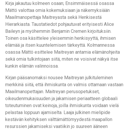
Kirja jakautuu kolmeen osaan; Ensimmäisessä osassa
Mättö valottaa omia kokemuksiaan ja näkemyksiään
Maailmanopettaja Maitreyasta sekä Henkisestä
Hierarkiasta. Taustatiedot pohjautuvat erityisesti Alice
Baileyn ja myöhemmin Benjamin Cremen kirjoituksiin.
Toinen osa käsittelee yleisemmin henkisyyttä, ihmisen
elämää ja itsen kuuntelemisen tärkeyttä. Kolmannessa
osassa Mättö esittelee Maitreyan antamia elämänohjeita
sekä omia tulkintojaan siitä, miten ne voisivat näkyä itse
kunkin elämän valinnoissa.
Kirjan pääsanomaksi nousee Maitreyan julkituleminen
merkkinä siitä, että ihmiskunta on valmis ottamaan vastaan
Maailmanopettajan. Maitreyan perusopetukset,
oikeudenmukaisuuden ja jakamisen periaatteen globaali
toteutuminen ovat keinoja, joilla ihmiskunta voidaan vielä
pelastaa loppuun ajamiselta. Laaja julkinen mielipide
kestävän kehityksen välttämättömyydestä maapallon
resurssien jakamiseksi vaatiikin jo suureen ääneen