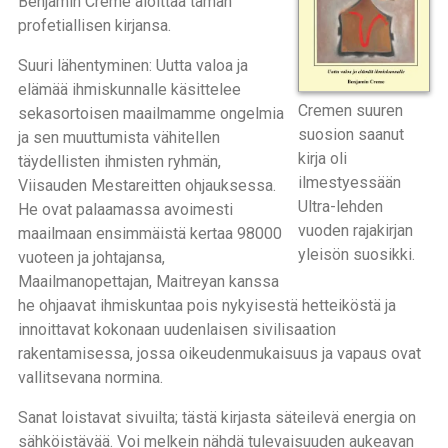
Benjamin Creme aloittaa tämän
profetiallisen kirjansa.
Suuri lähentyminen: Uutta valoa ja
elämää ihmiskunnalle käsittelee
Cremen suuren
sekasortoisen maailmamme ongelmia
suosion saanut
ja sen muuttumista vähitellen
kirja oli
täydellisten ihmisten ryhmän,
ilmestyessään
Viisauden Mestareitten ohjauksessa.
Ultra-lehden
He ovat palaamassa avoimesti
vuoden rajakirjan
maailmaan ensimmäistä kertaa 98000
yleisön suosikki.
vuoteen ja johtajansa,
Maailmanopettajan, Maitreyan kanssa
he ohjaavat ihmiskuntaa pois nykyisestä hetteiköstä ja
innoittavat kokonaan uudenlaisen sivilisaation
rakentamisessa, jossa oikeudenmukaisuus ja vapaus ovat
vallitsevana normina.
Sanat loistavat sivuilta; tästä kirjasta säteilevä energia on
sähköistävää. Voi melkein nähdä tulevaisuuden aukeavan