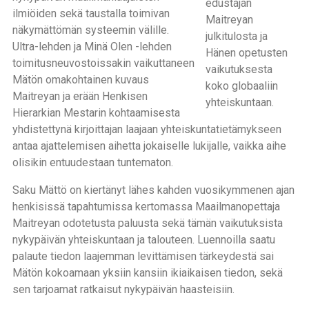
edustajan
ilmiöiden sekä taustalla toimivan
Maitreyan
näkymättömän systeemin välille.
julkitulosta ja
Ultra-lehden ja Minä Olen -lehden
Hänen opetusten
toimitusneuvostoissakin vaikuttaneen
vaikutuksesta
Mätön omakohtainen kuvaus
koko globaaliin
Maitreyan ja erään Henkisen
yhteiskuntaan.
Hierarkian Mestarin kohtaamisesta
yhdistettynä kirjoittajan laajaan yhteiskuntatietämykseen
antaa ajattelemisen aihetta jokaiselle lukijalle, vaikka aihe
olisikin entuudestaan tuntematon.
Saku Mättö on kiertänyt lähes kahden vuosikymmenen ajan
henkisissä tapahtumissa kertomassa Maailmanopettaja
Maitreyan odotetusta paluusta sekä tämän vaikutuksista
nykypäivän yhteiskuntaan ja talouteen. Luennoilla saatu
palaute tiedon laajemman levittämisen tärkeydestä sai
Mätön kokoamaan yksiin kansiin ikiaikaisen tiedon, sekä
sen tarjoamat ratkaisut nykypäivän haasteisiin.