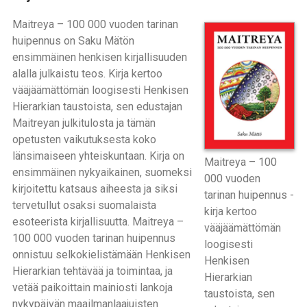
Maitreya – 100 000 vuoden tarinan
huipennus on Saku Mätön
ensimmäinen henkisen kirjallisuuden
alalla julkaistu teos. Kirja kertoo
vääjäämättömän loogisesti Henkisen
Hierarkian taustoista, sen edustajan
Maitreyan julkitulosta ja tämän
opetusten vaikutuksesta koko
länsimaiseen yhteiskuntaan. Kirja on
Maitreya – 100
ensimmäinen nykyaikainen, suomeksi
000 vuoden
kirjoitettu katsaus aiheesta ja siksi
tarinan huipennus -
tervetullut osaksi suomalaista
kirja kertoo
esoteerista kirjallisuutta. Maitreya –
vääjäämättömän
100 000 vuoden tarinan huipennus
loogisesti
onnistuu selkokielistämään Henkisen
Henkisen
Hierarkian tehtävää ja toimintaa, ja
Hierarkian
vetää paikoittain mainiosti lankoja
taustoista, sen
nykypäivän maailmanlaajuisten