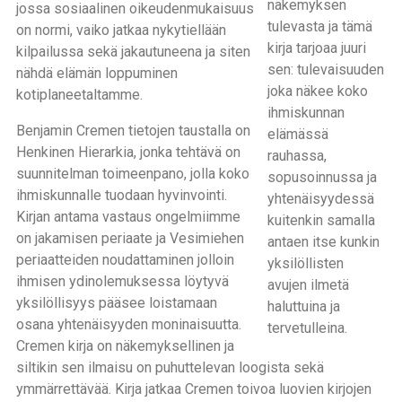
näkemyksen
jossa sosiaalinen oikeudenmukaisuus
tulevasta ja tämä
on normi, vaiko jatkaa nykytiellään
kirja tarjoaa juuri
kilpailussa sekä jakautuneena ja siten
sen: tulevaisuuden
nähdä elämän loppuminen
joka näkee koko
kotiplaneetaltamme.
ihmiskunnan
Benjamin Cremen tietojen taustalla on
elämässä
Henkinen Hierarkia, jonka tehtävä on
rauhassa,
suunnitelman toimeenpano, jolla koko
sopusoinnussa ja
ihmiskunnalle tuodaan hyvinvointi.
yhtenäisyydessä
Kirjan antama vastaus ongelmiimme
kuitenkin samalla
on jakamisen periaate ja Vesimiehen
antaen itse kunkin
periaatteiden noudattaminen jolloin
yksilöllisten
ihmisen ydinolemuksessa löytyvä
avujen ilmetä
yksilöllisyys pääsee loistamaan
haluttuina ja
osana yhtenäisyyden moninaisuutta.
tervetulleina.
Cremen kirja on näkemyksellinen ja
siltikin sen ilmaisu on puhuttelevan loogista sekä
ymmärrettävää. Kirja jatkaa Cremen toivoa luovien kirjojen