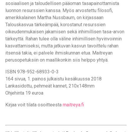
sosiaalisen ja taloudellisen pääoman tasapainottamista
luonnon resurssien kanssa. Myös arvostettu filosofi,
amerikkalainen Martha Nussbaum, on kirjassaan
Talouskasvua tärkeämpää, korostanut resurssien
oikeudenmukaisen jakamisen sekä inhimillisen tasa-arvon
tärkeyttä. Rahan tulee olla väline inhimillisen hyvinvoinnin
kasvattamiseksi, mutta jatkuvan kasvun tavoittelu rahan
itsensä takia, ei palvele ihmiskunnan etua. Maitreyan
perusopetuksiin on maallikonkin siis helppo yhtyä.
ISBN 978-952-68933-0-3
164 sivua, 1. painos julkaistu kesäkuussa 2018
Lankasidottu, pehmeät kannet, 210x148mm
Ohjehinta 19 euroa
Kirjaa voit tilata osoitteesta
maitreya.fi