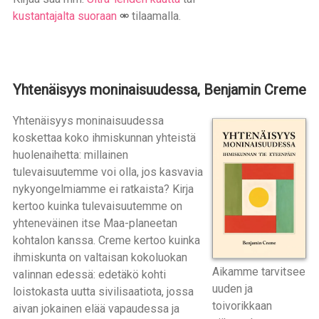
kustantajalta suoraan
tilaamalla.
Yhtenäisyys moninaisuudessa, Benjamin Creme
Yhtenäisyys moninaisuudessa
koskettaa koko ihmiskunnan yhteistä
huolenaihetta: millainen
tulevaisuutemme voi olla, jos kasvavia
nykyongelmiamme ei ratkaista? Kirja
kertoo kuinka tulevaisuutemme on
yhteneväinen itse Maa-planeetan
kohtalon kanssa. Creme kertoo kuinka
ihmiskunta on valtaisan kokoluokan
Aikamme tarvitsee
valinnan edessä: edetäkö kohti
uuden ja
loistokasta uutta sivilisaatiota, jossa
toivorikkaan
aivan jokainen elää vapaudessa ja