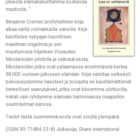
jokaista elämänaluettamme koskevaa
muutosta…”
Benjamin Cremen profetiallinen kirja
alkaa näillä voimakkailla sanoilla. Kirja
käsittelee nykyajan kaoottisen
maailman ongelmia ja sen
muuttumista hiljalleen Viisauden
Mestareiden johdolla ja vaikutuksesta,
Mestareiden jotka ovat palaamassa ensimmäistä kertaa
98.000 vuoteen julkiseen elämään. Kirja valottaa selkeästi
tulevaisuutemme haasteet ja toisaalta ne käsittämättömät
tieteelliset saavutukset, jotka ovat käsiemme ulottuvilla,
mikäli vain ryhdymme elämään harmoniassa maapallon
suunnitelman kanssa.
Tiedot tästä suomennoksesta ovat sivulla ylempänä.
(ISBN 90-71484-23-8) Julkaisija; Share International