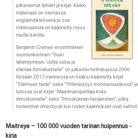
julkaisemat lehdet ja kirjat. Kaikki
materiaali on olemassa
englanninkielisenä ja osa
materiaalista on käännetty myös
muille kielille.
Benjamin Cremen ensimmäinen
suomenkielinen ”Suuri
lähentyminen: Uutta valoa ja
elämää ihmiskunnalle” on julkaistu helmikuussa 2006.
Kesään 2017 mennessä on lisäksi käännetty kirjat
”Elämisen taide” sekä ”Yhtenäisyys moninaisuudessa” ja
tulossa ovat kirjat ”Maailmanopettaja koko
ihmiskunnalle” sekä ”Ihmiskunnan herääminen”, jotka
molemmat ilmestyvät kun niiden käännökset ovat valmiit.
Maitreya – 100 000 vuoden tarinan huipennus -
kirja