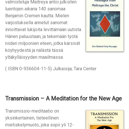
valmisteluja Maitreya antoi julkisten
luentojen aikana 140 sanomaa
Benjamin Cremen kautta. Mielen
varjostuksella annetut sanomat
innoittavat lukijoita levittämään uutista
Hänen paluustaan, ja tekemään työtä
niiden miljoonien eteen, jotka kärsivät
köyhyydestä ja nälästä tässä
yltäkylläisyyden maailmassa.
( ISBN 0-936604-11-5) Julkaisija; Tara Center
Transmission – A Meditation for the New Age
Transmissio-meditaatio on
yksinkertainen, tieteellinen
mietiskelymuoto, joka sopii yli 12-