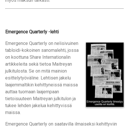
myös maksun tarkasti.
Emergence Quarterly -lehti
Emergence Quarterly on nelisivuinen
tabloidi-kokoinen sanomalehti, jossa
on koottuna Share Internationalin
artikkeleita sekä tietoa Maitreyan
julkitulosta. Se on mitä mainion
esittelytyöväline. Lehtisen jakelu
laajemmaltikin kehittyneissä maissa
auttaa tuomaan laajempaan
tietoisuuteen Maitreyan julkitulon ja
tukee lehden jakelua kehittyvissä
maissa.
Emergence Quarterly on saatavilla ilmaiseksi kehittyviin