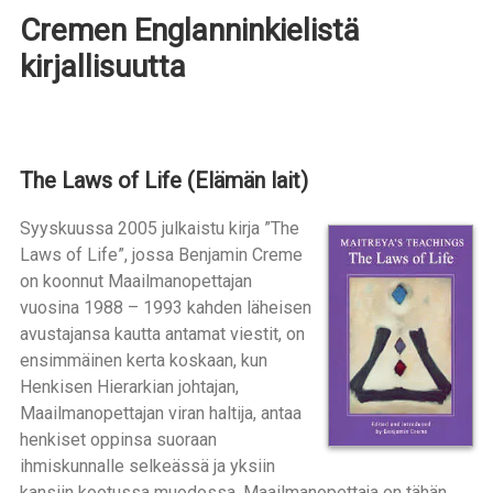
Cremen Englanninkielistä
kirjallisuutta
The Laws of Life (Elämän lait)
Syyskuussa 2005 julkaistu kirja ”The
Laws of Life”, jossa Benjamin Creme
on koonnut Maailmanopettajan
vuosina 1988 – 1993 kahden läheisen
avustajansa kautta antamat viestit, on
ensimmäinen kerta koskaan, kun
Henkisen Hierarkian johtajan,
Maailmanopettajan viran haltija, antaa
henkiset oppinsa suoraan
ihmiskunnalle selkeässä ja yksiin
kansiin kootussa muodossa. Maailmanopettaja on tähän