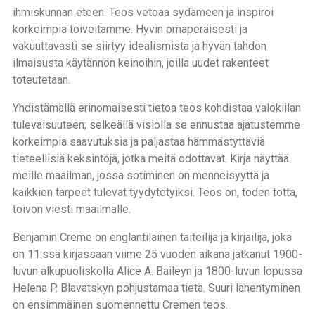
ihmiskunnan eteen. Teos vetoaa sydämeen ja inspiroi
korkeimpia toiveitamme. Hyvin omaperäisesti ja
vakuuttavasti se siirtyy idealismista ja hyvän tahdon
ilmaisusta käytännön keinoihin, joilla uudet rakenteet
toteutetaan.
Yhdistämällä erinomaisesti tietoa teos kohdistaa valokiilan
tulevaisuuteen; selkeällä visiolla se ennustaa ajatustemme
korkeimpia saavutuksia ja paljastaa hämmästyttäviä
tieteellisiä keksintöjä, jotka meitä odottavat. Kirja näyttää
meille maailman, jossa sotiminen on menneisyyttä ja
kaikkien tarpeet tulevat tyydytetyiksi. Teos on, toden totta,
toivon viesti maailmalle.
Benjamin Creme on englantilainen taiteilija ja kirjailija, joka
on 11:ssä kirjassaan viime 25 vuoden aikana jatkanut 1900-
luvun alkupuoliskolla Alice A. Baileyn ja 1800-luvun lopussa
Helena P. Blavatskyn pohjustamaa tietä. Suuri lähentyminen
on ensimmäinen suomennettu Cremen teos.