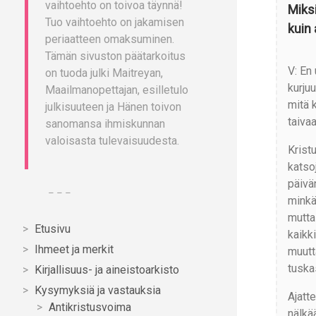
vaihtoehto on toivoa täynnä!
Miks
Tuo vaihtoehto on jakamisen
kuin
periaatteen omaksuminen.
Tämän sivuston päätarkoitus
V: En
on tuoda julki Maitreyan,
kurju
Maailmanopettajan, esilletulo
mitä 
julkisuuteen ja Hänen toivon
taivaa
sanomansa ihmiskunnan
valoisasta tulevaisuudesta.
Krist
katso
päivä
– – –
minkä
mutta
Etusivu
kaikk
Ihmeet ja merkit
muutt
tuska
Kirjallisuus- ja aineistoarkisto
Kysymyksiä ja vastauksia
Ajatt
Antikristusvoima
nälkä