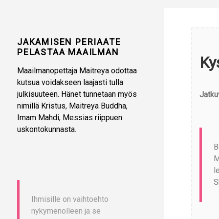
JAKAMISEN PERIAATE
PELASTAA MAAILMAN
Ky
Maailmanopettaja Maitreya odottaa
kutsua voidakseen laajasti tulla
julkisuuteen. Hänet tunnetaan myös
Jatku
nimillä Kristus, Maitreya Buddha,
Imam Mahdi, Messias riippuen
uskontokunnasta.
B
M
l
S
Ihmisille on vaihtoehto
nykymenolleen ja se