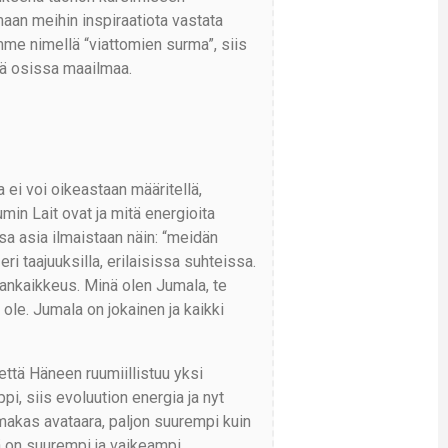
aan meihin inspiraatiota vastata
umme nimellä “viattomien surma”, siis
ssä osissa maailmaa.
ei voi oikeastaan määritellä,
in Lait ovat ja mitä energioita
a asia ilmaistaan näin: “meidän
i taajuuksilla, erilaisissa suhteissa.
ankaikkeus. Minä olen Jumala, te
ole. Jumala on jokainen ja kaikki
ttä Häneen ruumiillistuu yksi
i, siis evoluution energia ja nyt
makas avataara, paljon suurempi kuin
ä on suurempi ja vaikeampi.