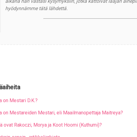
aikana hän vastasi kysymyksiin, jotka kattoivat laajan aihepi
hyödynnämme tätä lähdettä.
äaiheita
a on Mestari D.K.?
a on Mestareiden Mestari, eli Maailmanopettaja Maitreya?
tä ovat Rakoczi, Morya ja Koot Hoomi (Kuthumi)?