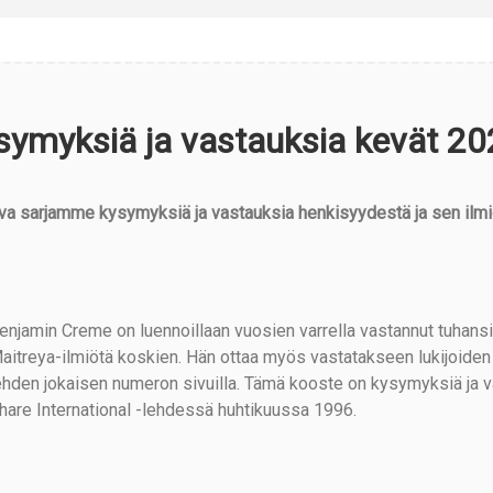
symyksiä ja vastauksia kevät 20
va sarjamme kysymyksiä ja vastauksia henkisyydestä ja sen ilmi
enjamin Creme on luennoillaan vuosien varrella vastannut tuhansi
aitreya-ilmiötä koskien. Hän ottaa myös vastatakseen lukijoiden 
ehden jokaisen numeron sivuilla. Tämä kooste on kysymyksiä ja vas
hare International -lehdessä huhtikuussa 1996.