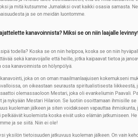
oksi ja mitä kutsumme Jumalaksi ovat kaikki osasia samasta. Ne
aisuudesta ja se on meidän luontomme.
ajattelette kanavoinnista? Miksi se on niin laajalle levinn
ksipä todella? Koska se on niin helppoa, koska se on niin hyväpal
tävää sekä kanavoijalle että heille, jotka kaipaavat tietoa ja janoa
n osa kanavoinnista on hölynpölyä.
kanavointi, joka on on oman maailmanlaajuisen kokemukseni muka
alloissa, on oikeastaan seurausta spiritualistisesta liikkeestä, j
 saattoi olemassaoloon Mestari, joka oli evankeliumin Paavali. P
t ja nykyään Mestari Hilarion. Se luotiin osoittamaan ihmisille s
vuus kuoleman jälkeen ja siten voidakseen vapauttaa ihmiskunta, 
i pelkäävät kuolemista koska eivät usko elämän jatkumiseen. He 
me ja se siitä. Niin ei ole!
ysi yksilön tietoisuuden jatkuvuus kuoleman jälkeen. On vain k