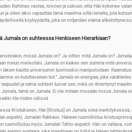
uden Ruhtinas vastaa, toivoen ja uskoen, että Hän kykenee valam
un ja siten iäksi vapauttaa tämä maailma siltä rienalta, jota kuts
 täydelliseltä köyhyydeltä, joka on miljardien elämä alikehittynei
ä Jumala on suhteessa Henkiseen Hierarkiaan?
 ensinnäkin, missä Jumala on? Ja sitten: mitä Jumala on? Jumalaa 
aan minun mielestäni. Jumala on kaiken sen summa mitä universum
n lakien kautta universumin luomiseksi manipuloidaan. Raamatuss
amme on kuluttavainen tuli.” Jumala on energiaa, joka värähtelee er
taajuudet ja nämä suhteet luovat sen, mikä on ilmentynyt maailm
e Jumala, tämä on Jumala. Ei ole mitään missään missä Jumala ei 
aikki tila niiden välissä.
essa Kristukseen, Hän [Kristus] on Jumala siinä merkityksessä, e
an aspekti, Jumalan Rakkaus. Häneen ruumiillistuu kristusprinsiipp
n ruumiillistuu myös Jumalan Tahto-aspekti. Hän on valtava, voi
ään aiempi avataara, joka maailmaan on tullut ja Hänen tehtäväns