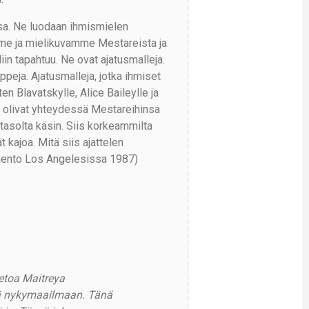
ssa. Ne luodaan ihmismielen
me ja mielikuvamme Mestareista ja
in tapahtuu. Ne ovat ajatusmalleja.
ppeja. Ajatusmalleja, jotka ihmiset
en Blavatskylle, Alice Baileylle ja
ka olivat yhteydessä Mestareihinsa
tasolta käsin. Siis korkeammilta
t kajoa. Mitä siis ajattelen
 luento Los Angelesissa 1987)
etoa Maitreya
tä nykymaailmaan. Tänä