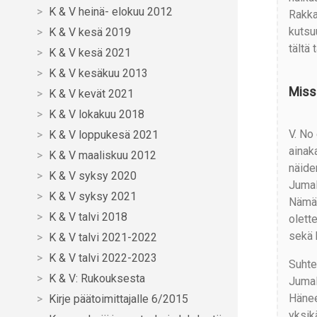
K & V heinä- elokuu 2012
Rakka
kutsu
K & V kesä 2019
tältä
K & V kesä 2021
K & V kesäkuu 2013
Miss
K & V kevät 2021
K & V lokakuu 2018
V. No
K & V loppukesä 2021
ainak
K & V maaliskuu 2012
näide
K & V syksy 2020
Jumal
K & V syksy 2021
Nämä 
K & V talvi 2018
olett
sekä k
K & V talvi 2021-2022
K & V talvi 2022-2023
Suhte
K & V: Rukouksesta
Jumal
Hänee
Kirje päätoimittajalle 6/2015
yksik