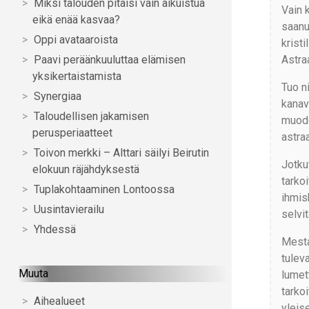
Miksi talouden pitäisi vain aikuistua
Vain 
eikä enää kasvaa?
saanut
Oppi avataaroista
kristi
Astra
Paavi peräänkuuluttaa elämisen
yksikertaistamista
Tuo n
Synergiaa
kanavo
Taloudellisen jakamisen
muodos
perusperiaatteet
astraa
Toivon merkki – Alttari säilyi Beirutin
Jotkut
elokuun räjähdyksestä
tarko
Tuplakohtaaminen Lontoossa
ihmis
Uusintavierailu
selvit
Yhdessä
Mestar
tuleva
Muuta
lumet
tarkoi
Aihealueet
yleise