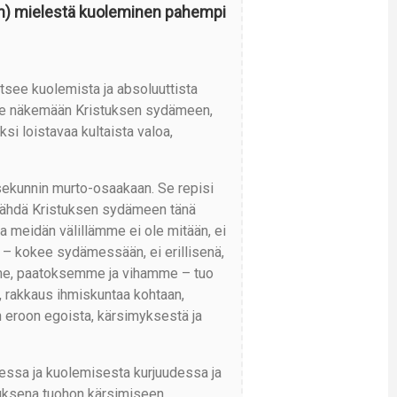
an) mielestä kuoleminen pahempi
itsee kuolemista ja absoluuttista
tte näkemään Kristuksen sydämeen,
si loistavaa kultaista valoa,
sekunnin murto-osaakaan. Se repisi
e nähdä Kristuksen sydämeen tänä
 meidän välillämme ei ole mitään, ei
 – kokee sydämessään, ei erillisenä,
e, paatoksemme ja vihamme – tuo
 rakkaus ihmiskuntaa kohtaan,
 eroon egoista, kärsimyksestä ja
dessa ja kuolemisesta kurjuudessa ja
tauksena tuohon kärsimiseen