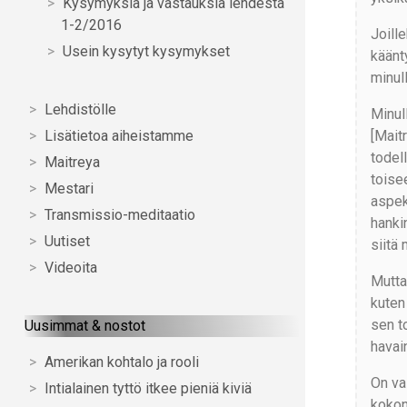
Kysymyksiä ja vastauksia lehdestä
1-2/2016
Joill
Usein kysytyt kysymykset
käänt
minul
Lehdistölle
Minul
[Maitr
Lisätietoa aiheistamme
todel
Maitreya
toise
Mestari
aspek
Transmissio-meditaatio
hanki
Uutiset
siitä
Videoita
Mutta
kuten 
sen t
Uusimmat & nostot
havai
Amerikan kohtalo ja rooli
On va
Intialainen tyttö itkee pieniä kiviä
kokon