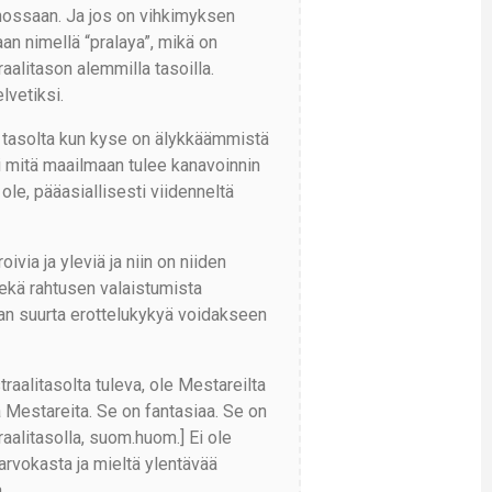
ehossaan. Ja jos on vihkimyksen
aan nimellä “pralaya”, mikä on
raalitason alemmilla tasoilla.
lvetiksi.
lin tasolta kun kyse on älykkäämmistä
kki mitä maailmaan tulee kanavoinnin
ole, pääasiallisesti viidenneltä
ivia ja yleviä ja niin on niiden
sekä rahtusen valaistumista
taan suurta erottelukykyä voidakseen
traalitasolta tuleva, ole Mestareilta
sa Mestareita. Se on fantasiaa. Se on
aalitasolla, suom.huom.] Ei ole
 arvokasta ja mieltä ylentävää
.