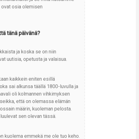
 ovat osia olemisen
yttä tänä päivänä?
kkaista ja koska se on niin
vat uutisia, opetusta ja valaisua.
an kaikkein eniten esillä
oka sai alkunsa täällä 1800-luvulla ja
aavali oli kolmannen vihkimyksen
e seikka, että on olemassa elämän
jossain määrin, kuoleman pelosta.
luulevat sen olevan tässä.
ehon kuolema emmekä me ole tuo keho.