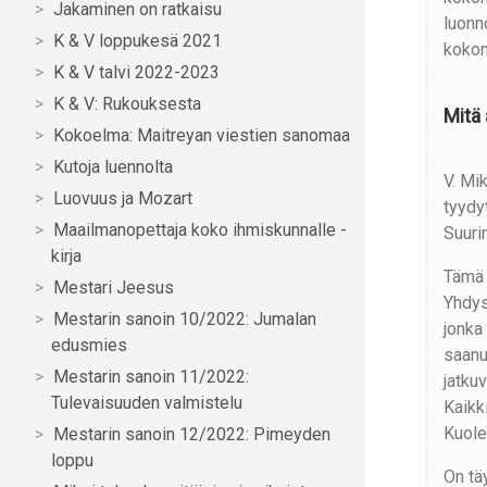
Jakaminen on ratkaisu
luonn
K & V loppukesä 2021
kokon
K & V talvi 2022-2023
K & V: Rukouksesta
Mitä 
Kokoelma: Maitreyan viestien sanomaa
Kutoja luennolta
V. Mi
Luovuus ja Mozart
tyydyt
Maailmanopettaja koko ihmiskunnalle -
Suuri
kirja
Tämä 
Mestari Jeesus
Yhdysv
Mestarin sanoin 10/2022: Jumalan
jonka
edusmies
saanu
Mestarin sanoin 11/2022:
jatku
Tulevaisuuden valmistelu
Kaikk
Kuolem
Mestarin sanoin 12/2022: Pimeyden
loppu
On tä