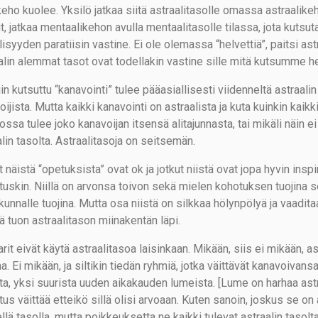
keho kuolee. Yksilö jatkaa siitä astraalitasolle omassa astraalik
, jatkaa mentaalikehon avulla mentaalitasolle tilassa, jota kutsut
llisyyden paratiisin vastine. Ei ole olemassa “helvettiä”, paitsi ast
alin alemmat tasot ovat todellakin vastine sille mitä kutsumme he
iin kutsuttu “kanavointi” tulee pääasiallisesti viidenneltä astraa
ijista. Mutta kaikki kanavointi on astraalista ja kuta kuinkin kai
sa tulee joko kanavoijan itsensä alitajunnasta, tai mikäli näin ei 
lin tasolta. Astraalitasoja on seitsemän.
 näistä “opetuksista” ovat ok ja jotkut niistä ovat jopa hyvin inspiro
ituskin. Niillä on arvonsa toivon sekä mielen kohotuksen tuojina 
kunnalle tuojina. Mutta osa niistä on silkkaa hölynpölyä ja vaadi
ä tuon astraalitason miinakentän läpi.
it eivät käytä astraalitasoa laisinkaan. Mikään, siis ei mikään, as
a. Ei mikään, ja siltikin tiedän ryhmiä, jotka väittävät kanavoivan
ta, yksi suurista uuden aikakauden lumeista. [Lume on harhaa astr
tus väittää etteikö sillä olisi arvoaan. Kuten sanoin, joskus se on
llä tasolla, mutta poikkeuksetta ne kaikki tulevat astraalin tasolta