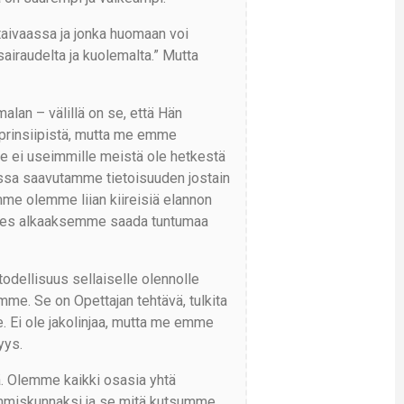
 taivaassa ja jonka huomaan voi
sairaudelta ja kuolemalta.” Mutta
alan – välillä on se, että Hän
tä prinsiipistä, mutta me emme
e ei useimmille meistä ole hetkestä
ssa saavutamme tietoisuuden jostain
me olemme liian kiireisiä elannon
 edes alkaaksemme saada tuntumaa
odellisuus sellaiselle olennolle
amme. Se on Opettajan tehtävä, tulkita
. Ei ole jakolinjaa, mutta me emme
yys.
tä. Olemme kaikki osasia yhtä
 ihmiskunnaksi ja se mitä kutsumme