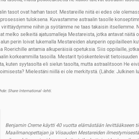
alin tasot ovat harhan tasot. Mestareille niitä ei edes ole olema
sprosessien tuloksena. Kuvastamme astraalin tasolle konseptim
n virittäydymme niihin ja syötämme ne taas takaisin itsellemme. Ni
at melko selkeitä ajatusmalleja Mestareista, jotka antavat näitä o
alun perin loivat lukemalla Mestareiden alunperin oppilailleen kut
a Roerichille antamia alkuperäisiä opetuksia. Siis oppilaille, jot
alin korkeammilla tasoilla. Mestarit työskentelevät tietoisuuden 
ta, kuten syytasolta eli sielun tasolta, mutta astraalitsoon He eivä
oimisesta? Mielestäni niillä ei ole merkitystä. (Lähde: Julkinen
de: Share International -lehti.
Benjamin Creme käytti 40 vuotta elämästään levittääkseen ti
Maailmanopettajan ja Viisauden Mestareiden ilmestymises