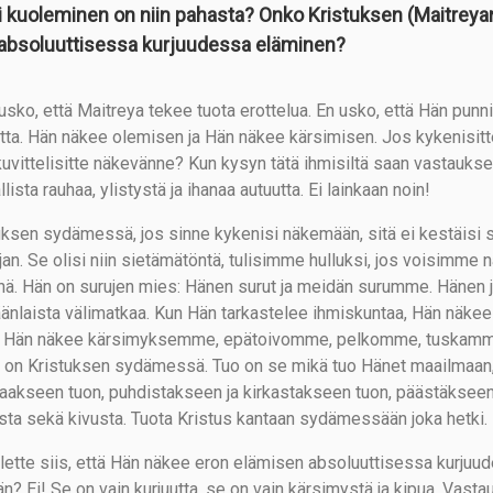
i kuoleminen on niin pahasta? Onko Kristuksen (Maitrey
 absoluuttisessa kurjuudessa eläminen?
 usko, että Maitreya tekee tuota erottelua. En usko, että Hän punn
utta. Hän näkee olemisen ja Hän näkee kärsimisen. Jos kykenisi
kuvittelisitte näkevänne? Kun kysyn tätä ihmisiltä saan vastauksek
llista rauhaa, ylistystä ja ihanaa autuutta. Ei lainkaan noin!
uksen sydämessä, jos sinne kykenisi näkemään, sitä ei kestäisi 
jan. Se olisi niin sietämätöntä, tulisimme hulluksi, jos voisimm
nä. Hän on surujen mies: Hänen surut ja meidän surumme. Hänen ja
änlaista välimatkaa. Kun Hän tarkastelee ihmiskuntaa, Hän näkee
 Hän näkee kärsimyksemme, epätoivomme, pelkomme, tuskamm
i on Kristuksen sydämessä. Tuo on se mikä tuo Hänet maailmaan,
aakseen tuon, puhdistakseen ja kirkastakseen tuon, päästäkseen
sta sekä kivusta. Tuota Kristus kantaan sydämessään joka hetki.
elette siis, että Hän näkee eron elämisen absoluuttisessa kurjuu
än? Ei! Se on vain kurjuutta, se on vain kärsimystä ja kipua. Vas