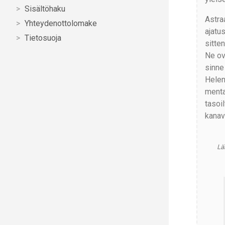
Sisältöhaku
Astra
Yhteydenottolomake
ajatu
Tietosuoja
sitte
Ne ov
sinne 
Helen
menta
tasoil
kanav
Läh