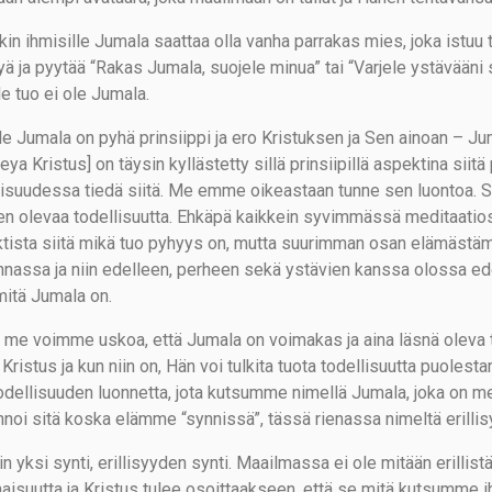
ekin ihmisille Jumala saattaa olla vanha parrakas mies, joka istuu
yä ja pyytää “Rakas Jumala, suojele minua” tai “Varjele ystävääni 
le tuo ei ole Jumala.
le Jumala on pyhä prinsiippi ja ero Kristuksen ja Sen ainoan – Jum
eya Kristus] on täysin kyllästetty sillä prinsiipillä aspektina sii
lisuudessa tiedä siitä. Me emme oikeastaan tunne sen luontoa. S
en olevaa todellisuutta. Ehkäpä kaikkein syvimmässä meditaatio
tista siitä mikä tuo pyhyys on, mutta suurimman osan elämästäm
nnassa ja niin edelleen, perheen sekä ystävien kanssa olossa
 mitä Jumala on.
 me voimme uskoa, että Jumala on voimakas ja aina läsnä oleva t
Kristus ja kun niin on, Hän voi tulkita tuota todellisuutta puolest
odellisuuden luonnetta, jota kutsumme nimellä Jumala, joka on me
nnoi sitä koska elämme “synnissä”, tässä rienassa nimeltä erillis
in yksi synti, erillisyyden synti. Maailmassa ei ole mitään erillis
aisuutta ja Kristus tulee osoittaakseen, että se mitä kutsumme