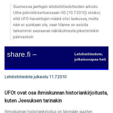
Suomessa jaettujen lehdistötiedotteiden arkisto.
Ultra-päivistä kertoessaan HS (10.7.2010) otsikoi,
että UFO-havaintojen määrä olisi laskussa, mutta
näin ei suinkaan ole, vaan tilanne on asioita
tarkemmin seuraavan näkökulmasta pikemminkin
päinvastoin.
share.fi –
Lehdistötiedote,
julkaisuvapaa heti
Lehdistötiedote julkaistu 11.7.2010
UFOt ovat osa ihmiskunnan historiankirjoitusta,
kuten Jeesuksen tarinakin
Ihmiskunnan historiankirjoitus on täynnään suurten