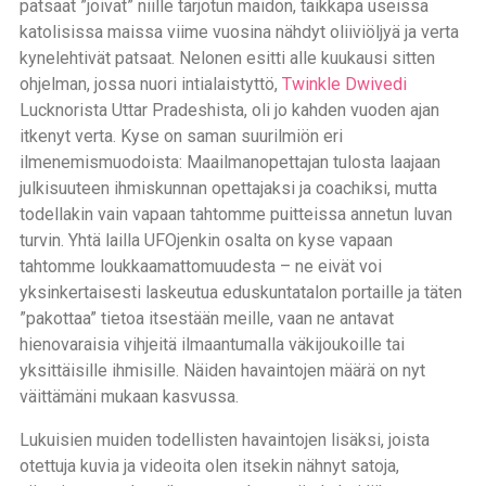
patsaat ”joivat” niille tarjotun maidon, taikkapa useissa
katolisissa maissa viime vuosina nähdyt oliiviöljyä ja verta
kynelehtivät patsaat. Nelonen esitti alle kuukausi sitten
ohjelman, jossa nuori intialaistyttö,
Twinkle Dwivedi
Lucknorista Uttar Pradeshista, oli jo kahden vuoden ajan
itkenyt verta. Kyse on saman suurilmiön eri
ilmenemismuodoista: Maailmanopettajan tulosta laajaan
julkisuuteen ihmiskunnan opettajaksi ja coachiksi, mutta
todellakin vain vapaan tahtomme puitteissa annetun luvan
turvin. Yhtä lailla UFOjenkin osalta on kyse vapaan
tahtomme loukkaamattomuudesta – ne eivät voi
yksinkertaisesti laskeutua eduskuntatalon portaille ja täten
”pakottaa” tietoa itsestään meille, vaan ne antavat
hienovaraisia vihjeitä ilmaantumalla väkijoukoille tai
yksittäisille ihmisille. Näiden havaintojen määrä on nyt
väittämäni mukaan kasvussa.
Lukuisien muiden todellisten havaintojen lisäksi, joista
otettuja kuvia ja videoita olen itsekin nähnyt satoja,