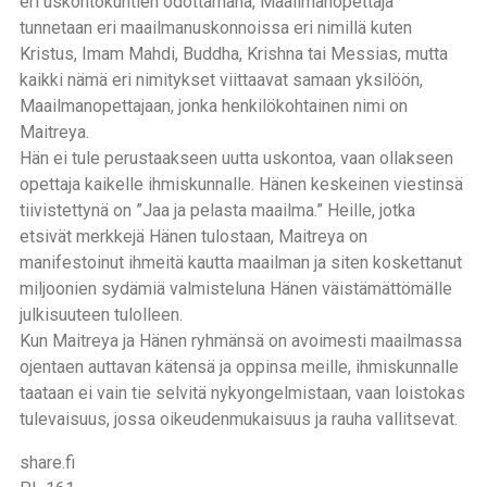
eri uskontokuntien odottamana, Maailmanopettaja
tunnetaan eri maailmanuskonnoissa eri nimillä kuten
Kristus, Imam Mahdi, Buddha, Krishna tai Messias, mutta
kaikki nämä eri nimitykset viittaavat samaan yksilöön,
Maailmanopettajaan, jonka henkilökohtainen nimi on
Maitreya.
Hän ei tule perustaakseen uutta uskontoa, vaan ollakseen
opettaja kaikelle ihmiskunnalle. Hänen keskeinen viestinsä
tiivistettynä on ”Jaa ja pelasta maailma.” Heille, jotka
etsivät merkkejä Hänen tulostaan, Maitreya on
manifestoinut ihmeitä kautta maailman ja siten koskettanut
miljoonien sydämiä valmisteluna Hänen väistämättömälle
julkisuuteen tulolleen.
Kun Maitreya ja Hänen ryhmänsä on avoimesti maailmassa
ojentaen auttavan kätensä ja oppinsa meille, ihmiskunnalle
taataan ei vain tie selvitä nykyongelmistaan, vaan loistokas
tulevaisuus, jossa oikeudenmukaisuus ja rauha vallitsevat.
share.fi