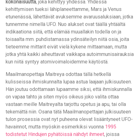
kokonaisuutta
, joka kehittyy yhdessä. Yhdessä
kehittymisen tueksi lähiplaneettamme, Mars ja Venus
etunenässä, lähettävät avuksemme avaruusaluksiaan, jotka
tunnemme nimellä UFO. Nuo alukset ovat täällä yhtäältä
indikaationa siitä, että elämää muuallakin todella on ja
toisaalta mm. puhdistamassa ydinsäteilyn niitä osia, joita
tieteemme mittarit eivät vielä kykene mittaamaan, mutta
jotka yhtä kaikki aiheuttavat vaikkapa autoimmunisairauksia
kun niitä syntyy atomivoimaloidemme käytöstä.
Maailmanopettaja Maitreya odottaa tällä hetkellä
kulisseissa ihmiskunnalta lupaa astua laajaan julkisuuteen.
Hän joutuu odottamaan lupaamme siksi, että ihmiskunnalla
on vapaa tahto ja siten myös oikeus joko valita ottaa
vastaan meille Maitreyalta tarjottu opetus ja apu, tai olla
tekemättä niin. Osana tätä Maailmanopettajan julkisuuteen
tulon prosessia ovat nyt puheena olevat lisääntyneet UFO-
havainnot, mutta myöskin esimerkiksi vuonna
1995
todistetut Hindujen pyhätöissä nähdyt ihmeet
, joissa