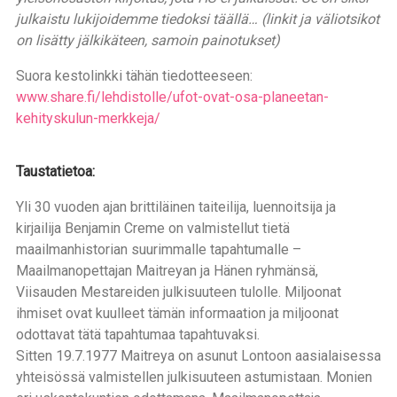
julkaistu lukijoidemme tiedoksi täällä… (linkit ja väliotsikot
on lisätty jälkikäteen, samoin painotukset)
Suora kestolinkki tähän tiedotteeseen:
www.share.fi/lehdistolle/ufot-ovat-osa-planeetan-
kehityskulun-merkkeja/
Taustatietoa:
Yli 30 vuoden ajan brittiläinen taiteilija, luennoitsija ja
kirjailija Benjamin Creme on valmistellut tietä
maailmanhistorian suurimmalle tapahtumalle –
Maailmanopettajan Maitreyan ja Hänen ryhmänsä,
Viisauden Mestareiden julkisuuteen tulolle. Miljoonat
ihmiset ovat kuulleet tämän informaation ja miljoonat
odottavat tätä tapahtumaa tapahtuvaksi.
Sitten 19.7.1977 Maitreya on asunut Lontoon aasialaisessa
yhteisössä valmistellen julkisuuteen astumistaan. Monien