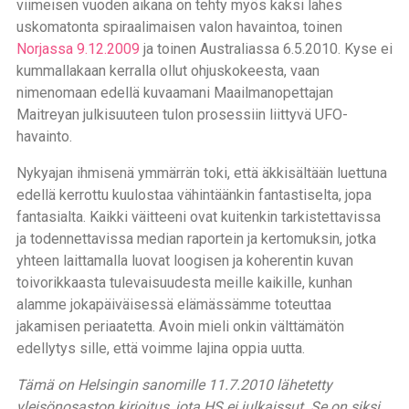
viimeisen vuoden aikana on tehty myös kaksi lähes
uskomatonta spiraalimaisen valon havaintoa, toinen
Norjassa 9.12.2009
ja toinen Australiassa 6.5.2010. Kyse ei
kummallakaan kerralla ollut ohjuskokeesta, vaan
nimenomaan edellä kuvaamani Maailmanopettajan
Maitreyan julkisuuteen tulon prosessiin liittyvä UFO-
havainto.
Nykyajan ihmisenä ymmärrän toki, että äkkisältään luettuna
edellä kerrottu kuulostaa vähintäänkin fantastiselta, jopa
fantasialta. Kaikki väitteeni ovat kuitenkin tarkistettavissa
ja todennettavissa median raportein ja kertomuksin, jotka
yhteen laittamalla luovat loogisen ja koherentin kuvan
toivorikkaasta tulevaisuudesta meille kaikille, kunhan
alamme jokapäiväisessä elämässämme toteuttaa
jakamisen periaatetta. Avoin mieli onkin välttämätön
edellytys sille, että voimme lajina oppia uutta.
Tämä on Helsingin sanomille 11.7.2010 lähetetty
yleisönosaston kirjoitus, jota HS ei julkaissut. Se on siksi