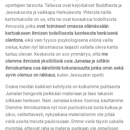
opettajien tarinoita. Tällaisia ovat kirjoitukset Buddhasta ja
Jeesuksesta ja vaikkapa Herkuleesta. Yhteistä näille
kertomuksille on se, että ne ovat kuvauksia todellisista
ihmisistä, jotka
ovat toimineet omassa elämässään
kertoakseen ihmisen todellisesta luonteesta henkisenä
olentona
, eikä vain fyysis-psykologisena eliönä vailla
sielua, kuten nyt länsimaissa laajasti vallalla oleva kanta
tuntuu olevan. Keskeistä on siis ymmärrys, että
me
olemme ihmisinä yksilöllisiä osia Jumalaa ja siltikin
ihmiskuntana osa ääretöntä kokonaisuutta jonka omin sekä
syvin olemus on rakkaus
, kuten Jeesuskin opetti.
Osana meidän kaikkien kehitystä on kulkumme puhtaasta
Jumalan hengestä pelkkään materiaan ja taas takaisin
silkkaan henkeen. Näin Jumalaa kokee itsensä, kauttamme.
Olemme ihmiskuntana nyt noin puolivälissä tuota kulkua ja
siksi, valitettavasti, nykyaikana materialismin ote pitää
vielä useita meistä pauloissaan. Emme vielä täysin uskalla
myöntää, etteivät raha ja materia suinkaan ole onnellisen