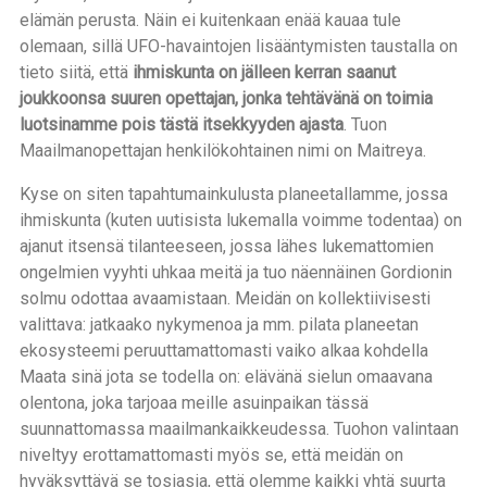
elämän perusta. Näin ei kuitenkaan enää kauaa tule
olemaan, sillä UFO-havaintojen lisääntymisten taustalla on
tieto siitä, että
ihmiskunta on jälleen kerran saanut
joukkoonsa suuren opettajan, jonka tehtävänä on toimia
luotsinamme pois tästä itsekkyyden ajasta
. Tuon
Maailmanopettajan henkilökohtainen nimi on Maitreya.
Kyse on siten tapahtumainkulusta planeetallamme, jossa
ihmiskunta (kuten uutisista lukemalla voimme todentaa) on
ajanut itsensä tilanteeseen, jossa lähes lukemattomien
ongelmien vyyhti uhkaa meitä ja tuo näennäinen Gordionin
solmu odottaa avaamistaan. Meidän on kollektiivisesti
valittava: jatkaako nykymenoa ja mm. pilata planeetan
ekosysteemi peruuttamattomasti vaiko alkaa kohdella
Maata sinä jota se todella on: elävänä sielun omaavana
olentona, joka tarjoaa meille asuinpaikan tässä
suunnattomassa maailmankaikkeudessa. Tuohon valintaan
niveltyy erottamattomasti myös se, että meidän on
hyväksyttävä se tosiasia, että olemme kaikki yhtä suurta