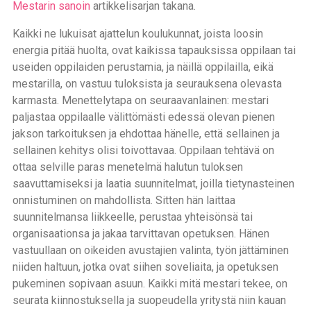
Mestarin sanoin
artikkelisarjan takana.
Kaikki ne lukuisat ajattelun koulukunnat, joista loosin
energia pitää huolta, ovat kaikissa tapauksissa oppilaan tai
useiden oppilaiden perustamia, ja näillä oppilailla, eikä
mestarilla, on vastuu tuloksista ja seurauksena olevasta
karmasta. Menettelytapa on seuraavanlainen: mestari
paljastaa oppilaalle välittömästi edessä olevan pienen
jakson tarkoituksen ja ehdottaa hänelle, että sellainen ja
sellainen kehitys olisi toivottavaa. Oppilaan tehtävä on
ottaa selville paras menetelmä halutun tuloksen
saavuttamiseksi ja laatia suunnitelmat, joilla tietynasteinen
onnistuminen on mahdollista. Sitten hän laittaa
suunnitelmansa liikkeelle, perustaa yhteisönsä tai
organisaationsa ja jakaa tarvittavan opetuksen. Hänen
vastuullaan on oikeiden avustajien valinta, työn jättäminen
niiden haltuun, jotka ovat siihen soveliaita, ja opetuksen
pukeminen sopivaan asuun. Kaikki mitä mestari tekee, on
seurata kiinnostuksella ja suopeudella yritystä niin kauan