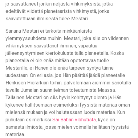
jo saavuttaneet jonkin neljästä vihkimyksistä, jotka
edeltävät viidettä planetaarista vihkimystä, jonka
saavutettuaan ihmisestä tulee Mestari.
Sanana Mestari ei tarkoita minkäänlaista
ylemmyyssuhdetta muihin. Mestari, joka siis on viidennen
vihkimyksen saavuttanut ihminen, vapautuu
jälleensyntymisen kiertokulusta tällä planeetalla. Koska
planeetalla ei ole enää mitään opetettavaa tuolle
Mestarille, ei Hänen ole enää tarpeen syntyä tänne
uudestaan. On eri asia, jos Hän päättää jäädä planeetalle
Henkisen Hierarkian töihin, palvelemaan aiemmin sanotulla
tavalla Jumalan suunnitelman toteutumista Maassa.
Tällainen Mestari on siis hyvin kehittynyt olento ja Hän
kykenee hallitsemaan esimerkiksi fyysistä materiaa oman
mielensä mukaan ja voi halutessaan luoda materiaa. Kun
puhutaan esimerkiksi
Sai Baban vibhutista
, kyse on
samasta ilmiöstä, jossa mielen voimalla hallitaan fyysistä
materiaa.