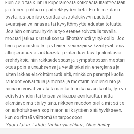
kuin se pitää kiinni alkuperäisestä korkeasta ihanteestaan
ja etenee puhtaan epäitsekkyyden tietä. Ei ole mestarin
syytä, jos oppilas osoittaa arvostelukyvyn puutetta
avustajien valinnassa tai kyvyttömyyttä edustaa totuutta.
Jos hän onnistuu hyvin ja työ etenee toivotulla tavalla,
mestari jatkaa siunauksensa lähettämistä yritykselle. Jos
hän epäonnistuu tai jos hänen seuraajansa kääntyvät pois
alkuperäisestä virikkeestä ja siten levittävät jonkinlaisia
erehdyksiä, niin rakkaudessaan ja sympatiassaan mestari
ottaa pois siunauksensa ja vetää takaisin energiansa ja
siten lakkaa elävöittämästä sitä, minkä on parempi kuolla.
Muodot voivat tulla ja mennä, ja mestarin mielenkiinto ja
siunaus voivat virrata tämän tai tuon kanavan kautta; työ voi
edistyä yhden tai toisen välikappaleen kautta, mutta
elämänvoima säilyy aina, rikkoen muodon siellä missä se
on tarkoitukseen sopimaton tai käyttäen sitä hyväkseen,
kun se riittää välittömään tarpeeseen.
Suora laina. Lähde: Vihkimykset-kirja, Alice Bailey