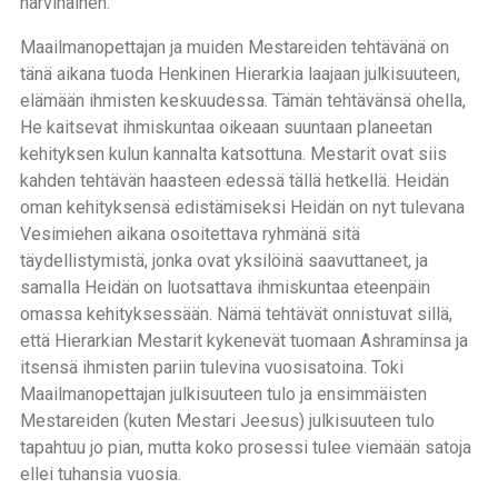
harvinainen.
Maailmanopettajan ja muiden Mestareiden tehtävänä on
tänä aikana tuoda Henkinen Hierarkia laajaan julkisuuteen,
elämään ihmisten keskuudessa. Tämän tehtävänsä ohella,
He kaitsevat ihmiskuntaa oikeaan suuntaan planeetan
kehityksen kulun kannalta katsottuna. Mestarit ovat siis
kahden tehtävän haasteen edessä tällä hetkellä. Heidän
oman kehityksensä edistämiseksi Heidän on nyt tulevana
Vesimiehen aikana osoitettava ryhmänä sitä
täydellistymistä, jonka ovat yksilöinä saavuttaneet, ja
samalla Heidän on luotsattava ihmiskuntaa eteenpäin
omassa kehityksessään. Nämä tehtävät onnistuvat sillä,
että Hierarkian Mestarit kykenevät tuomaan Ashraminsa ja
itsensä ihmisten pariin tulevina vuosisatoina. Toki
Maailmanopettajan julkisuuteen tulo ja ensimmäisten
Mestareiden (kuten Mestari Jeesus) julkisuuteen tulo
tapahtuu jo pian, mutta koko prosessi tulee viemään satoja
ellei tuhansia vuosia.