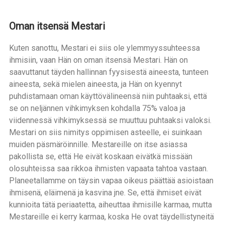
Oman itsensä Mestari
Kuten sanottu, Mestari ei siis ole ylemmyyssuhteessa
ihmisiin, vaan Hän on oman itsensä Mestari. Hän on
saavuttanut täyden hallinnan fyysisestä aineesta, tunteen
aineesta, sekä mielen aineesta, ja Hän on kyennyt
puhdistamaan oman käyttövälineensä niin puhtaaksi, että
se on neljännen vihkimyksen kohdalla 75% valoa ja
viidennessä vihkimyksessä se muuttuu puhtaaksi valoksi.
Mestari on siis nimitys oppimisen asteelle, ei suinkaan
muiden päsmäröinnille. Mestareille on itse asiassa
pakollista se, että He eivät koskaan eivätkä missään
olosuhteissa saa rikkoa ihmisten vapaata tahtoa vastaan.
Planeetallamme on täysin vapaa oikeus päättää asioistaan
ihmisenä, eläimenä ja kasvina jne. Se, että ihmiset eivät
kunnioita tätä periaatetta, aiheuttaa ihmisille karmaa, mutta
Mestareille ei kerry karmaa, koska He ovat täydellistyneitä