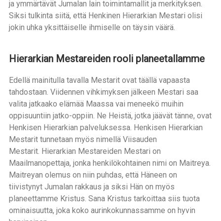
ja ymmärtävät Jumalan lain toimintamallit ja merkityksen.
Siksi tulkinta siitä, että Henkinen Hierarkian Mestari olisi
jokin uhka yksittäiselle ihmiselle on täysin väärä.
Hierarkian Mestareiden rooli planeetallamme
Edellä mainitulla tavalla Mestarit ovat täällä vapaasta
tahdostaan. Viidennen vihkimyksen jälkeen Mestari saa
valita jatkaako elämää Maassa vai meneekö muihin
oppisuuntiin jatko-oppiin. Ne Heistä, jotka jäävät tänne, ovat
Henkisen Hierarkian palveluksessa. Henkisen Hierarkian
Mestarit tunnetaan myös nimellä Viisauden
Mestarit. Hierarkian Mestareiden Mestari on
Maailmanopettaja, jonka henkilökohtainen nimi on Maitreya.
Maitreyan olemus on niin puhdas, että Häneen on
tiivistynyt Jumalan rakkaus ja siksi Hän on myös
planeettamme Kristus. Sana Kristus tarkoittaa siis tuota
ominaisuutta, joka koko aurinkokunnassamme on hyvin