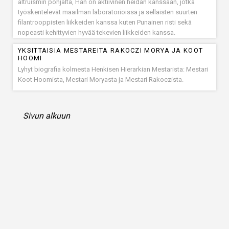
altruismin pohjalta, Hän on aktiivinen heidän kanssaan, jotka
työskentelevät maailman laboratorioissa ja sellaisten suurten
filantrooppisten liikkeiden kanssa kuten Punainen risti sekä
nopeasti kehittyvien hyvää tekevien liikkeiden kanssa.
YKSITTAISIA MESTAREITA RAKOCZI MORYA JA KOOT
HOOMI
Lyhyt biografia kolmesta Henkisen Hierarkian Mestarista: Mestari
Koot Hoomista, Mestari Moryasta ja Mestari Rakoczista.
Sivun alkuun