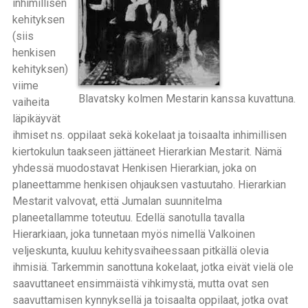
inhimillisen
kehityksen
(siis
henkisen
kehityksen)
viime
Blavatsky kolmen Mestarin kanssa kuvattuna.
vaiheita
läpikäyvät
ihmiset ns. oppilaat sekä kokelaat ja toisaalta inhimillisen
kiertokulun taakseen jättäneet Hierarkian Mestarit. Nämä
yhdessä muodostavat Henkisen Hierarkian, joka on
planeettamme henkisen ohjauksen vastuutaho. Hierarkian
Mestarit valvovat, että Jumalan suunnitelma
planeetallamme toteutuu. Edellä sanotulla tavalla
Hierarkiaan, joka tunnetaan myös nimellä Valkoinen
veljeskunta, kuuluu kehitysvaiheessaan pitkällä olevia
ihmisiä. Tarkemmin sanottuna kokelaat, jotka eivät vielä ole
saavuttaneet ensimmäistä vihkimystä, mutta ovat sen
saavuttamisen kynnyksellä ja toisaalta oppilaat, jotka ovat