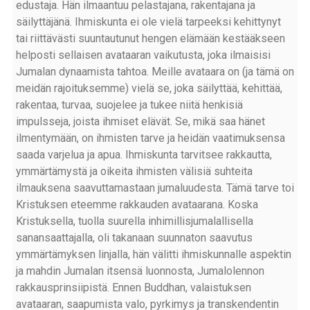
edustaja. Hän ilmaantuu pelastajana, rakentajana ja
säilyttäjänä. Ihmiskunta ei ole vielä tarpeeksi kehittynyt
tai riittävästi suuntautunut hengen elämään kestääkseen
helposti sellaisen avataaran vaikutusta, joka ilmaisisi
Jumalan dynaamista tahtoa. Meille avataara on (ja tämä on
meidän rajoituksemme) vielä se, joka säilyttää, kehittää,
rakentaa, turvaa, suojelee ja tukee niitä henkisiä
impulsseja, joista ihmiset elävät. Se, mikä saa hänet
ilmentymään, on ihmisten tarve ja heidän vaatimuksensa
saada varjelua ja apua. Ihmiskunta tarvitsee rakkautta,
ymmärtämystä ja oikeita ihmisten välisiä suhteita
ilmauksena saavuttamastaan jumaluudesta. Tämä tarve toi
Kristuksen eteemme rakkauden avataarana. Koska
Kristuksella, tuolla suurella inhimillisjumalallisella
sanansaattajalla, oli takanaan suunnaton saavutus
ymmärtämyksen linjalla, hän välitti ihmiskunnalle aspektin
ja mahdin Jumalan itsensä luonnosta, Jumalolennon
rakkausprinsiipistä. Ennen Buddhan, valaistuksen
avataaran, saapumista valo, pyrkimys ja transkendentin