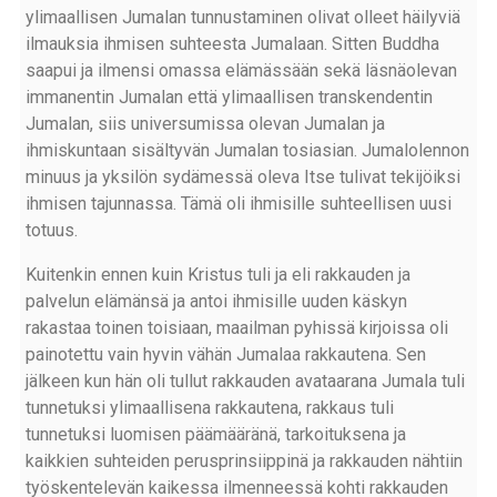
ylimaallisen Jumalan tunnustaminen olivat olleet häilyviä
ilmauksia ihmisen suhteesta Jumalaan. Sitten Buddha
saapui ja ilmensi omassa elämässään sekä läsnäolevan
immanentin Jumalan että ylimaallisen transkendentin
Jumalan, siis universumissa olevan Jumalan ja
ihmiskuntaan sisältyvän Jumalan tosiasian. Jumalolennon
minuus ja yksilön sydämessä oleva Itse tulivat tekijöiksi
ihmisen tajunnassa. Tämä oli ihmisille suhteellisen uusi
totuus.
Kuitenkin ennen kuin Kristus tuli ja eli rakkauden ja
palvelun elämänsä ja antoi ihmisille uuden käskyn
rakastaa toinen toisiaan, maailman pyhissä kirjoissa oli
painotettu vain hyvin vähän Jumalaa rakkautena. Sen
jälkeen kun hän oli tullut rakkauden avataarana Jumala tuli
tunnetuksi ylimaallisena rakkautena, rakkaus tuli
tunnetuksi luomisen päämääränä, tarkoituksena ja
kaikkien suhteiden perusprinsiippinä ja rakkauden nähtiin
työskentelevän kaikessa ilmenneessä kohti rakkauden