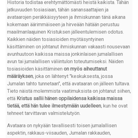
Historia todistaa erehtymättömästi heistä kaikista. Tähän
jatkuvuuden tosiasiaan, tähän sanansaattajien ja
avataarojen peräkkäisyyteen ja ihmiskunnan tänä aikana
kokemaan äärimmäiseen ja hirveään hätään perustuu
maailmanlaajuinen Kristuksen jälleentulemisen odotus.
Kaikkien näiden tosiasioiden myötäsyntyinen
käsittäminen on johtanut ihmiskunnan vakaasti nousevaan
avunhuutoon kaikissa maissa jonkinlaisen jumalallisen
avun tai jumalallisen väliintulon toteutumiseksi. Näiden
tosiasioiden käsittäminen
on myös aiheuttanut
määräyksen
, joka on lähtenyt "keskuksesta, jossa
Jumalan tahto tunnetaan", että avataaran on jälleen tultava.
Tieto näistä molemmista vaatimuksista on johtanut siihen,
että
Kristus sallii hänen oppilaidensa kaikissa maissa
tietää, että hän tulee ilmestymään uudelleen
, kun he ovat
tehneet tarvittavan valmistelutyön.
Avataara on nykyään tavallisesti toisen jumalallisen
aspektin, rakkaus-viisauden, Jumalan rakkauden,