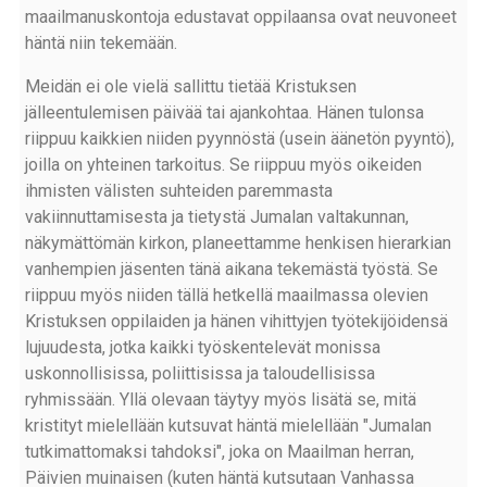
maailmanuskontoja edustavat oppilaansa ovat neuvoneet
häntä niin tekemään.
Meidän ei ole vielä sallittu tietää Kristuksen
jälleentulemisen päivää tai ajankohtaa. Hänen tulonsa
riippuu kaikkien niiden pyynnöstä (usein äänetön pyyntö),
joilla on yhteinen tarkoitus. Se riippuu myös oikeiden
ihmisten välisten suhteiden paremmasta
vakiinnuttamisesta ja tietystä Jumalan valtakunnan,
näkymättömän kirkon, planeettamme henkisen hierarkian
vanhempien jäsenten tänä aikana tekemästä työstä. Se
riippuu myös niiden tällä hetkellä maailmassa olevien
Kristuksen oppilaiden ja hänen vihittyjen työtekijöidensä
lujuudesta, jotka kaikki työskentelevät monissa
uskonnollisissa, poliittisissa ja taloudellisissa
ryhmissään. Yllä olevaan täytyy myös lisätä se, mitä
kristityt mielellään kutsuvat häntä mielellään "Jumalan
tutkimattomaksi tahdoksi", joka on Maailman herran,
Päivien muinaisen (kuten häntä kutsutaan Vanhassa