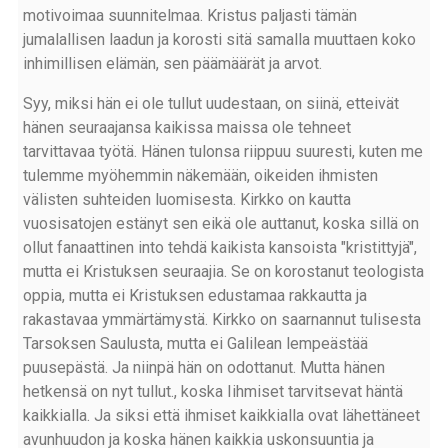
motivoimaa suunnitelmaa. Kristus paljasti tämän
jumalallisen laadun ja korosti sitä samalla muuttaen koko
inhimillisen elämän, sen päämäärät ja arvot.
Syy, miksi hän ei ole tullut uudestaan, on siinä, etteivät
hänen seuraajansa kaikissa maissa ole tehneet
tarvittavaa työtä. Hänen tulonsa riippuu suuresti, kuten me
tulemme myöhemmin näkemään, oikeiden ihmisten
välisten suhteiden luomisesta. Kirkko on kautta
vuosisatojen estänyt sen eikä ole auttanut, koska sillä on
ollut fanaattinen into tehdä kaikista kansoista "kristittyjä",
mutta ei Kristuksen seuraajia. Se on korostanut teologista
oppia, mutta ei Kristuksen edustamaa rakkautta ja
rakastavaa ymmärtämystä. Kirkko on saarnannut tulisesta
Tarsoksen Saulusta, mutta ei Galilean lempeästää
puusepästä. Ja niinpä hän on odottanut. Mutta hänen
hetkensä on nyt tullut., koska Iihmiset tarvitsevat häntä
kaikkialla. Ja siksi että ihmiset kaikkialla ovat lähettäneet
avunhuudon ja koska hänen kaikkia uskonsuuntia ja