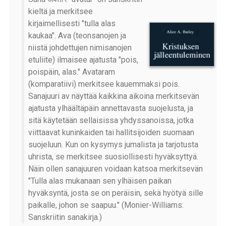
kieltä ja merkitsee
kirjaimellisesti "tulla alas
kaukaa". Ava (teonsanojen ja
niistä johdettujen nimisanojen
etuliite) ilmaisee ajatusta "pois,
poispäin, alas." Avataram
(komparatiivi) merkitsee kauemmaksi pois.
Sanajuuri av näyttää kaikkina aikoina merkitsevän
ajatusta ylhäältäpäin annettavasta suojelusta, ja
sitä käytetään sellaisissa yhdyssanoissa, jotka
viittaavat kuninkaiden tai hallitsijoiden suomaan
suojeluun. Kun on kysymys jumalista ja tarjotusta
uhrista, se merkitsee suosiollisesti hyväksyttyä.
Näin ollen sanajuuren voidaan katsoa merkitsevän
"Tulla alas mukanaan sen ylhäisen paikan
hyväksyntä, josta se on peräisin, sekä hyötyä sille
paikalle, johon se saapuu." (Monier-Williams:
Sanskriitin sanakirja.)