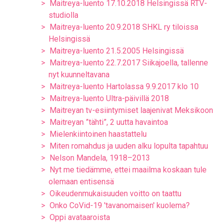
Maitreya-luento 17.10.2018 Helsingissä RTV-
studiolla
Maitreya-luento 20.9.2018 SHKL ry tiloissa
Helsingissä
Maitreya-luento 21.5.2005 Helsingissä
Maitreya-luento 22.7.2017 Siikajoella, tallenne
nyt kuunneltavana
Maitreya-luento Hartolassa 9.9.2017 klo 10
Maitreya-luento Ultra-päivillä 2018
Maitreyan tv-esiintymiset laajenivat Meksikoon
Maitreyan ”tähti”, 2 uutta havaintoa
Mielenkiintoinen haastattelu
Miten romahdus ja uuden alku lopulta tapahtuu
Nelson Mandela, 1918–2013
Nyt me tiedämme, ettei maailma koskaan tule
olemaan entisensä
Oikeudenmukaisuuden voitto on taattu
Onko CoVid-19 'tavanomaisen' kuolema?
Oppi avataaroista