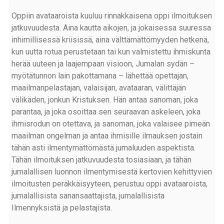
Oppiin avataaroista kuuluu rinnakkaisena oppi ilmoituksen
jatkuvuudesta. Aina kautta aikojen, ja jokaisessa suuressa
inhimillisessä kriisissä, aina välttämättömyyden hetkenä,
kun uutta rotua perustetaan tai kun valmistettu ihmiskunta
herää uuteen ja laajempaan visioon, Jumalan sydän –
myötätunnon lain pakottamana – lähettää opettajan,
maailmanpelastajan, valaisijan, avataaran, välittäjän
välikäden, jonkun Kristuksen. Hän antaa sanoman, joka
parantaa, ja joka osoittaa sen seuraavan askeleen, joka
ihmisrodun on otettava, ja sanoman, joka valaisee pimeän
maailman ongelman ja antaa ihmisille ilmauksen jostain
tähän asti ilmentymättömästä jumaluuden aspektista.
Tähän ilmoituksen jatkuvuudesta tosiasiaan, ja tähän
jumalallisen luonnon ilmentymisestä kertovien kehittyvien
ilmoitusten peräkkäisyyteen, perustuu oppi avataaroista,
jumalallisista sanansaattajista, jumalallisista
Ilmennyksistä ja pelastajista.