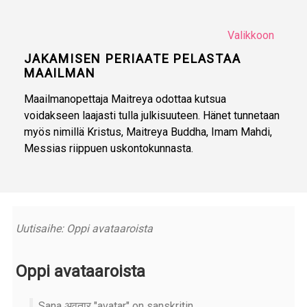
Valikkoon
JAKAMISEN PERIAATE PELASTAA
MAAILMAN
Maailmanopettaja Maitreya odottaa kutsua
voidakseen laajasti tulla julkisuuteen. Hänet tunnetaan
myös nimillä Kristus, Maitreya Buddha, Imam Mahdi,
Messias riippuen uskontokunnasta.
Uutisaihe: Oppi avataaroista
Oppi avataaroista
Sana अवतार "avatar" on sanskritin