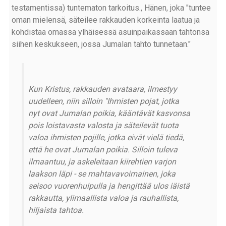
testamentissa) tuntematon tarkoitus., Hänen, joka "tuntee
oman mielensä, säteilee rakkauden korkeinta laatua ja
kohdistaa omassa ylhäisessä asuinpaikassaan tahtonsa
siihen keskukseen, jossa Jumalan tahto tunnetaan."
Kun Kristus, rakkauden avataara, ilmestyy
uudelleen, niin silloin "Ihmisten pojat, jotka
nyt ovat Jumalan poikia, kääntävät kasvonsa
pois loistavasta valosta ja säteilevät tuota
valoa ihmisten pojille, jotka eivät vielä tiedä,
että he ovat Jumalan poikia. Silloin tuleva
ilmaantuu, ja askeleitaan kiirehtien varjon
laakson läpi - se mahtavavoimainen, joka
seisoo vuorenhuipulla ja hengittää ulos iäistä
rakkautta, ylimaallista valoa ja rauhallista,
hiljaista tahtoa.