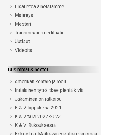
Lisätietoa aiheistamme
Maitreya
Mestari
Transmissio-meditaatio
Uutiset
Videoita
Uusimmat & nostot
Amerikan kohtalo ja rooli
Intialainen tyttö itkee pieniä kiviä
Jakaminen on ratkaisu
K & V loppukesä 2021
K & V talvi 2022-2023
K & V: Rukouksesta
Kokoelma: Maitreyan viestien sanomaa