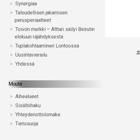
Synergiaa
Taloudellisen jakamisen
perusperiaatteet
Toivon merkki – Alttari säilyi Beirutin
elokuun räjähdyksestä
Tuplakohtaaminen Lontoossa
S
Uusintavierailu
Yhdessä
Muuta
Aihealueet
Sisältöhaku
Yhteydenottolomake
Tietosuoja