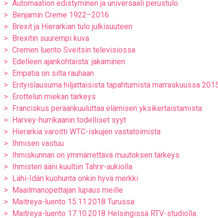
Automaation edistyminen ja universaali perustulo
Benjamin Creme 1922–2016
Brexit ja Hierarkian tulo julkisuuteen
Brexitin suurempi kuva
Cremen luento Sveitsin televisiossa
Edelleen ajankohtaista: jakaminen
Empatia on silta rauhaan
Erityislausuma hiljattaisista tapahtumista marraskuussa 201
Erottelun miekan tärkeys
Franciskus peräänkuuluttaa elämisen yksikertaistamista
Harvey-hurrikaanin todelliset syyt
Hierarkia varoitti WTC-iskujen vastatoimista
Ihmisen vastuu
Ihmiskunnan on ymmärrettävä muutoksen tärkeys
Ihmisten ääni kuultiin Tahrir-aukiolla
Lähi-Idän kuohunta onkin hyvä merkki
Maailmanopettajan lupaus meille
Maitreya-luento 15.11.2018 Turussa
Maitreya-luento 17.10.2018 Helsingissä RTV-studiolla