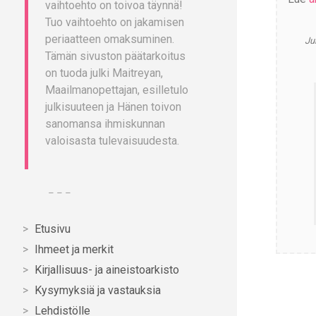
vaihtoehto on toivoa täynnä!
Tuo vaihtoehto on jakamisen
periaatteen omaksuminen.
Ju
Tämän sivuston päätarkoitus
on tuoda julki Maitreyan,
Maailmanopettajan, esilletulo
julkisuuteen ja Hänen toivon
sanomansa ihmiskunnan
valoisasta tulevaisuudesta.
– – –
Etusivu
Ihmeet ja merkit
Kirjallisuus- ja aineistoarkisto
Kysymyksiä ja vastauksia
Lehdistölle