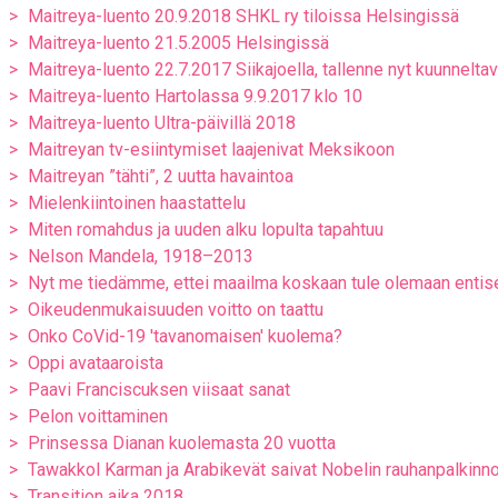
Maitreya-luento 20.9.2018 SHKL ry tiloissa Helsingissä
Maitreya-luento 21.5.2005 Helsingissä
Maitreya-luento 22.7.2017 Siikajoella, tallenne nyt kuunnelta
Maitreya-luento Hartolassa 9.9.2017 klo 10
Maitreya-luento Ultra-päivillä 2018
Maitreyan tv-esiintymiset laajenivat Meksikoon
Maitreyan ”tähti”, 2 uutta havaintoa
Mielenkiintoinen haastattelu
Miten romahdus ja uuden alku lopulta tapahtuu
Nelson Mandela, 1918–2013
Nyt me tiedämme, ettei maailma koskaan tule olemaan enti
Oikeudenmukaisuuden voitto on taattu
Onko CoVid-19 'tavanomaisen' kuolema?
Oppi avataaroista
Paavi Franciscuksen viisaat sanat
Pelon voittaminen
Prinsessa Dianan kuolemasta 20 vuotta
Tawakkol Karman ja Arabikevät saivat Nobelin rauhanpalkinn
Transition aika 2018