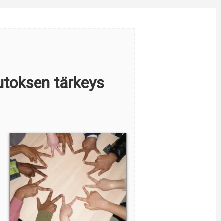
toksen tärkeys
: