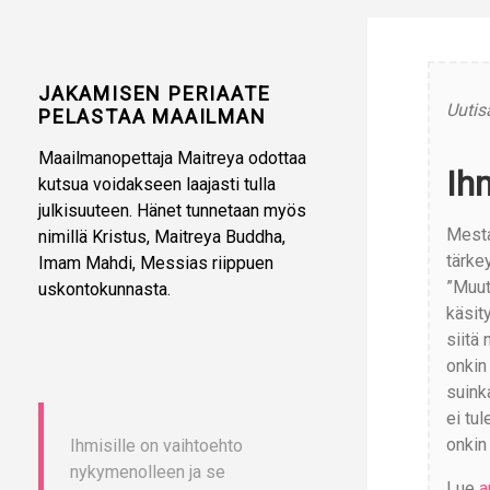
JAKAMISEN PERIAATE
Uutis
PELASTAA MAAILMAN
Maailmanopettaja Maitreya odottaa
Ih
kutsua voidakseen laajasti tulla
julkisuuteen. Hänet tunnetaan myös
Mesta
nimillä Kristus, Maitreya Buddha,
tärke
Imam Mahdi, Messias riippuen
”Muuto
uskontokunnasta.
käsit
siitä
onkin 
suink
ei tu
onkin
Ihmisille on vaihtoehto
nykymenolleen ja se
Lue
a