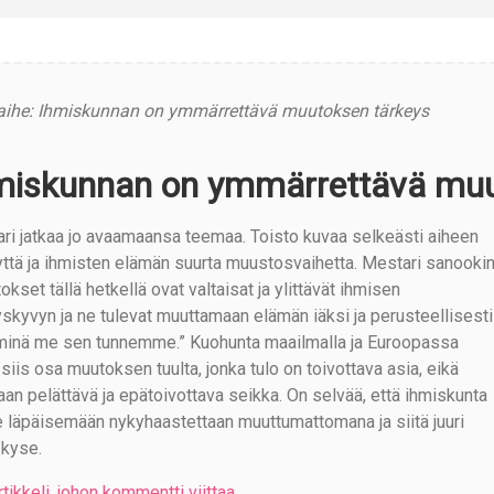
aihe: Ihmiskunnan on ymmärrettävä muutoksen tärkeys
miskunnan on ymmärrettävä muu
ri jatkaa jo avaamaansa teemaa. Toisto kuvaa selkeästi aiheen
yttä ja ihmisten elämän suurta muustosvaihetta. Mestari sanookin
kset tällä hetkellä ovat valtaisat ja ylittävät ihmisen
yskyvyn ja ne tulevat muuttamaan elämän iäksi ja perusteellisesti
 minä me sen tunnemme.” Kuohunta maailmalla ja Euroopassa
siis osa muutoksen tuulta, jonka tulo on toivottava asia, eikä
aan pelättävä ja epätoivottava seikka. On selvää, että ihmiskunta
le läpäisemään nykyhaastettaan muuttumattomana ja siitä juuri
 kyse.
rtikkeli, johon kommentti viittaa
.