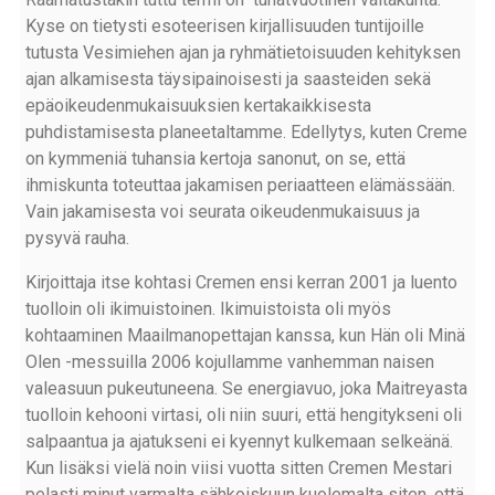
Kyse on tietysti esoteerisen kirjallisuuden tuntijoille
tutusta Vesimiehen ajan ja ryhmätietoisuuden kehityksen
ajan alkamisesta täysipainoisesti ja saasteiden sekä
epäoikeudenmukaisuuksien kertakaikkisesta
puhdistamisesta planeetaltamme. Edellytys, kuten Creme
on kymmeniä tuhansia kertoja sanonut, on se, että
ihmiskunta toteuttaa jakamisen periaatteen elämässään.
Vain jakamisesta voi seurata oikeudenmukaisuus ja
pysyvä rauha.
Kirjoittaja itse kohtasi Cremen ensi kerran 2001 ja luento
tuolloin oli ikimuistoinen. Ikimuistoista oli myös
kohtaaminen Maailmanopettajan kanssa, kun Hän oli Minä
Olen -messuilla 2006 kojullamme vanhemman naisen
valeasuun pukeutuneena. Se energiavuo, joka Maitreyasta
tuolloin kehooni virtasi, oli niin suuri, että hengitykseni oli
salpaantua ja ajatukseni ei kyennyt kulkemaan selkeänä.
Kun lisäksi vielä noin viisi vuotta sitten Cremen Mestari
pelasti minut varmalta sähkoiskuun kuolemalta siten, että