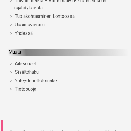
Toivon merkki – Alttari säilyi Beirutin elokuun
räjähdyksestä
Tuplakohtaaminen Lontoossa
Uusintavierailu
Yhdessä
Muuta
Aihealueet
Sisältöhaku
Yhteydenottolomake
Tietosuoja