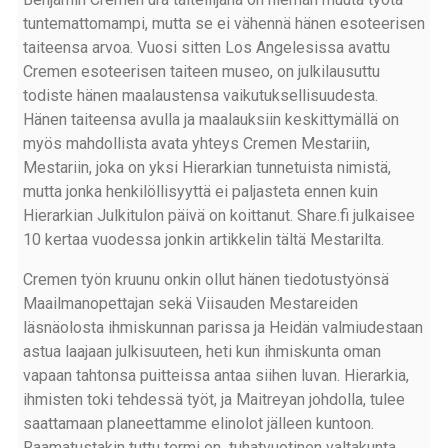
tuntemattomampi, mutta se ei vähennä hänen esoteerisen
taiteensa arvoa. Vuosi sitten Los Angelesissa avattu
Cremen esoteerisen taiteen museo, on julkilausuttu
todiste hänen maalaustensa vaikutuksellisuudesta.
Hänen taiteensa avulla ja maalauksiin keskittymällä on
myös mahdollista avata yhteys Cremen Mestariin,
Mestariin, joka on yksi Hierarkian tunnetuista nimistä,
mutta jonka henkilöllisyyttä ei paljasteta ennen kuin
Hierarkian Julkitulon päivä on koittanut. Share.fi julkaisee
10 kertaa vuodessa jonkin artikkelin tältä Mestarilta.
Cremen työn kruunu onkin ollut hänen tiedotustyönsä
Maailmanopettajan sekä Viisauden Mestareiden
läsnäolosta ihmiskunnan parissa ja Heidän valmiudestaan
astua laajaan julkisuuteen, heti kun ihmiskunta oman
vapaan tahtonsa puitteissa antaa siihen luvan. Hierarkia,
ihmisten toki tehdessä työt, ja Maitreyan johdolla, tulee
saattamaan planeettamme elinolot jälleen kuntoon.
Raamatustakin tuttu termi on tuhatvuotinen valtakunta.