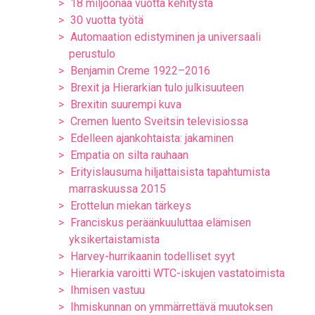
18 miljoonaa vuotta kehitystä
30 vuotta työtä
Automaation edistyminen ja universaali
perustulo
Benjamin Creme 1922–2016
Brexit ja Hierarkian tulo julkisuuteen
Brexitin suurempi kuva
Cremen luento Sveitsin televisiossa
Edelleen ajankohtaista: jakaminen
Empatia on silta rauhaan
Erityislausuma hiljattaisista tapahtumista
marraskuussa 2015
Erottelun miekan tärkeys
Franciskus peräänkuuluttaa elämisen
yksikertaistamista
Harvey-hurrikaanin todelliset syyt
Hierarkia varoitti WTC-iskujen vastatoimista
Ihmisen vastuu
Ihmiskunnan on ymmärrettävä muutoksen