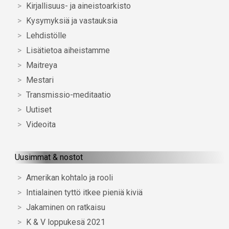
Kirjallisuus- ja aineistoarkisto
Kysymyksiä ja vastauksia
Lehdistölle
Lisätietoa aiheistamme
Maitreya
Mestari
Transmissio-meditaatio
Uutiset
Videoita
Uusimmat & nostot
Amerikan kohtalo ja rooli
Intialainen tyttö itkee pieniä kiviä
Jakaminen on ratkaisu
K & V loppukesä 2021