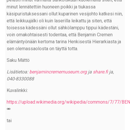
minut lennätettiin huoneen poikki ja tiukassa
käsipuristuksessani ollut kuparinen vesijohto katkesi niin,
että leikkuujälki oli kuin laserilla leikattu ja siten, että
toisessa kädessäni ollut sähkölamppu tippui kädestäni,
voin omakohtaisesti todentaa, että Benjamin Cremen
elämäntyönään kertoma tarina Henkisestä Hierarkiasta ja
sen olemassaolosta on täyttä totta.
Saku Mättö
Lisätietoa:
benjamincrememuseum.org
ja
share.fi
ja,
040-8330088
Kuvalinkki:
https://upload.wikimedia.org/wikipedia/commons/7/77/
tai