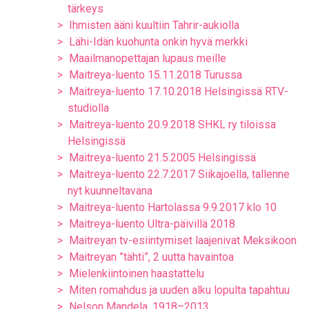
tärkeys
Ihmisten ääni kuultiin Tahrir-aukiolla
Lähi-Idän kuohunta onkin hyvä merkki
Maailmanopettajan lupaus meille
Maitreya-luento 15.11.2018 Turussa
Maitreya-luento 17.10.2018 Helsingissä RTV-
studiolla
Maitreya-luento 20.9.2018 SHKL ry tiloissa
Helsingissä
Maitreya-luento 21.5.2005 Helsingissä
Maitreya-luento 22.7.2017 Siikajoella, tallenne
nyt kuunneltavana
Maitreya-luento Hartolassa 9.9.2017 klo 10
Maitreya-luento Ultra-päivillä 2018
Maitreyan tv-esiintymiset laajenivat Meksikoon
Maitreyan ”tähti”, 2 uutta havaintoa
Mielenkiintoinen haastattelu
Miten romahdus ja uuden alku lopulta tapahtuu
Nelson Mandela, 1918–2013