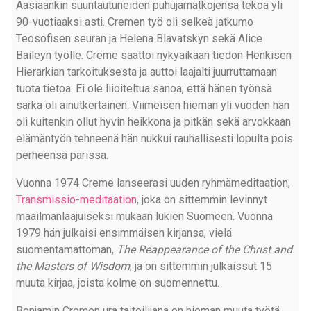
Aasiaankin suuntautuneiden puhujamatkojensa tekoa yli
90-vuotiaaksi asti. Cremen työ oli selkeä jatkumo
Teosofisen seuran ja Helena Blavatskyn sekä Alice
Baileyn työlle. Creme saattoi nykyaikaan tiedon Henkisen
Hierarkian tarkoituksesta ja auttoi laajalti juurruttamaan
tuota tietoa. Ei ole liioiteltua sanoa, että hänen työnsä
sarka oli ainutkertainen. Viimeisen hieman yli vuoden hän
oli kuitenkin ollut hyvin heikkona ja pitkän sekä arvokkaan
elämäntyön tehneenä hän nukkui rauhallisesti lopulta pois
perheensä parissa.
Vuonna 1974 Creme lanseerasi uuden ryhmämeditaation,
Transmissio-meditaation
, joka on sittemmin levinnyt
maailmanlaajuiseksi mukaan lukien Suomeen. Vuonna
1979 hän julkaisi ensimmäisen kirjansa, vielä
suomentamattoman,
The Reappearance of the Christ and
the Masters of Wisdom
, ja on sittemmin julkaissut 15
muuta kirjaa, joista kolme on suomennettu.
Benjamin Cremen ura taiteilijana on hieman muuta työtä