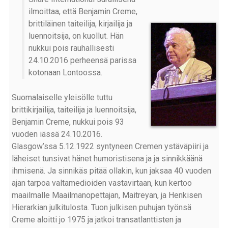
ilmoittaa, että Benjamin Creme,
brittiläinen taiteilija, kirjailija ja
luennoitsija, on kuollut. Hän
nukkui pois rauhallisesti
24.10.2016 perheensä parissa
kotonaan Lontoossa.
Suomalaiselle yleisölle tuttu
brittikirjailija, taiteilija ja luennoitsija,
Benjamin Creme, nukkui pois 93
vuoden iässä 24.10.2016.
Glasgow’ssa 5.12.1922 syntyneen Cremen ystäväpiiri ja
läheiset tunsivat hänet humoristisena ja ja sinnikkäänä
ihmisenä. Ja sinnikäs pitää ollakin, kun jaksaa 40 vuoden
ajan tarpoa valtamedioiden vastavirtaan, kun kertoo
maailmalle Maailmanopettajan, Maitreyan, ja Henkisen
Hierarkian julkitulosta. Tuon julkisen puhujan työnsä
Creme aloitti jo 1975 ja jatkoi transatlanttisten ja