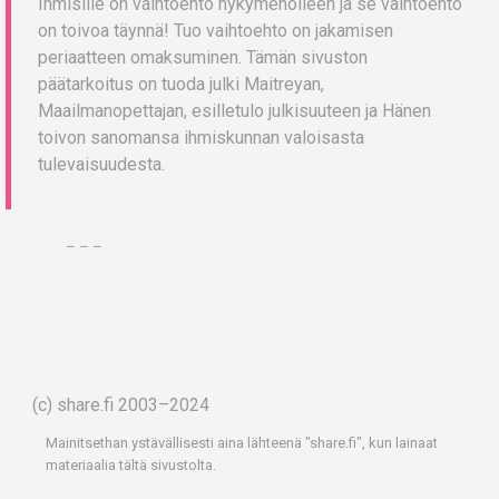
Ihmisille on vaihtoehto nykymenolleen ja se vaihtoehto
on toivoa täynnä! Tuo vaihtoehto on jakamisen
periaatteen omaksuminen. Tämän sivuston
päätarkoitus on tuoda julki Maitreyan,
Maailmanopettajan, esilletulo julkisuuteen ja Hänen
toivon sanomansa ihmiskunnan valoisasta
tulevaisuudesta.
– – –
(c) share.fi 2003–2024