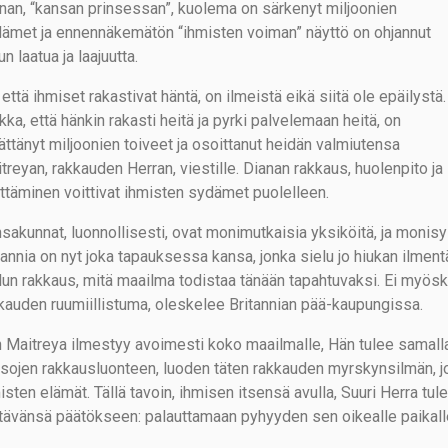
nan, “kansan prinsessan”, kuolema on särkenyt miljoonien
ämet ja ennennäkemätön “ihmisten voiman” näyttö on ohjannut
un laatua ja laajuutta.
 että ihmiset rakastivat häntä, on ilmeistä eikä siitä ole epäilystä.
kka, että hänkin rakasti heitä ja pyrki palvelemaan heitä, on
ättänyt miljoonien toiveet ja osoittanut heidän valmiutensa
treyan, rakkauden Herran, viestille. Dianan rakkaus, huolenpito ja
ittäminen voittivat ihmisten sydämet puolelleen.
sakunnat, luonnollisesti, ovat monimutkaisia yksiköitä, ja monisyi
tannia on nyt joka tapauksessa kansa, jonka sielu jo hiukan ilmen
lun rakkaus, mitä maailma todistaa tänään tapahtuvaksi. Ei myösk
kauden ruumiillistuma, oleskelee Britannian pää-kaupungissa.
 Maitreya ilmestyy avoimesti koko maailmalle, Hän tulee samalla 
sojen rakkausluonteen, luoden täten rakkauden myrskynsilmän, 
isten elämät. Tällä tavoin, ihmisen itsensä avulla, Suuri Herra 
tävänsä päätökseen: palauttamaan pyhyyden sen oikealle paikal