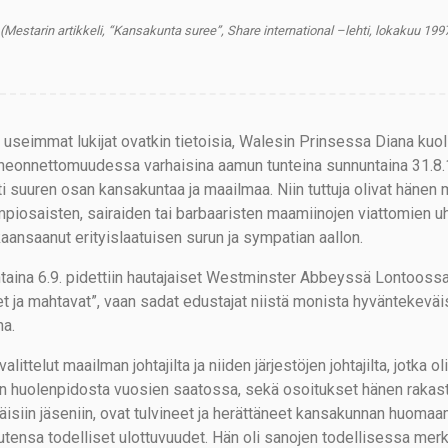
(Mestarin artikkeli, “Kansakunta suree”, Share international –lehti, lokakuu 199
 useimmat lukijat ovatkin tietoisia, Walesin Prinsessa Diana kuoli
nneonnettomuudessa varhaisina aamun tunteina sunnuntaina 31.8
tti suuren osan kansakuntaa ja maailmaa. Niin tuttuja olivat hänen
piosaisten, sairaiden tai barbaaristen maamiinojen viattomien u
kaansaanut erityislaatuisen surun ja sympatian aallon.
taina 6.9. pidettiin hautajaiset Westminster Abbeyssä Lontoossa, 
et ja mahtavat”, vaan sadat edustajat niistä monista hyväntekeväis
na.
alittelut maailman johtajilta ja niiden järjestöjen johtajilta, jotk
n huolenpidosta vuosien saatossa, sekä osoitukset hänen rakast
täisiin jäseniin, ovat tulvineet ja herättäneet kansakunnan huoma
utensa todelliset ulottuvuudet. Hän oli sanojen todellisessa mer