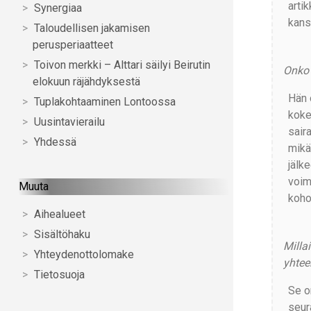
arti
Synergiaa
kans
Taloudellisen jakamisen
perusperiaatteet
Toivon merkki – Alttari säilyi Beirutin
Onko 
elokuun räjähdyksestä
Hän o
Tuplakohtaaminen Lontoossa
koke
Uusintavierailu
sair
Yhdessä
mikä
jälk
voim
Muuta
koho
Aihealueet
Sisältöhaku
Millai
Yhteydenottolomake
yhtee
Tietosuoja
Se o
seura