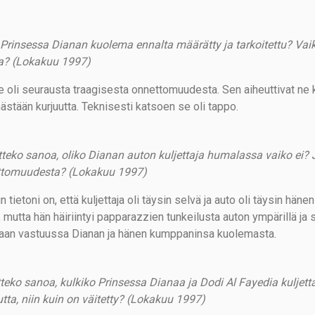
 Prinsessa Dianan kuolema ennalta määrätty ja tarkoitettu? Vai
a? (Lokakuu 1997)
Se oli seurausta traagisesta onnettomuudesta. Sen aiheuttivat ne k
ästään kurjuutta. Teknisesti katsoen se oli tappo.
teko sanoa, oliko Dianan auton kuljettaja humalassa vaiko ei? J
tomuudesta? (Lokakuu 1997)
 tietoni on, että kuljettaja oli täysin selvä ja auto oli täysin hän
), mutta hän häiriintyi papparazzien tunkeilusta auton ympärillä ja
aan vastuussa Dianan ja hänen kumppaninsa kuolemasta.
tteko sanoa, kulkiko Prinsessa Dianaa ja Dodi Al Fayedia kuljett
tta, niin kuin on väitetty? (Lokakuu 1997)