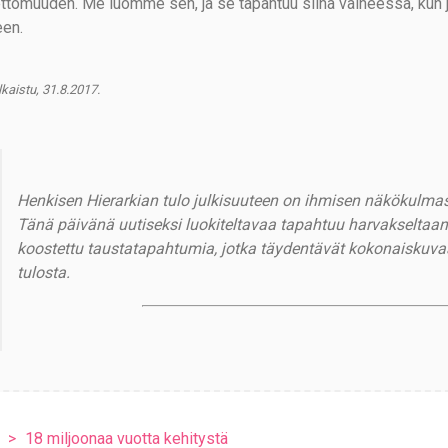
ttomuuden. Me luomme sen, ja se tapahtuu siinä vaiheessa, kun jän
een.
lkaistu, 31.8.2017.
Henkisen Hierarkian tulo julkisuuteen on ihmisen näkökulmas
Tänä päivänä uutiseksi luokiteltavaa tapahtuu harvakseltaa
koostettu taustatapahtumia, jotka täydentävät kokonaiskuvaa
tulosta.
18 miljoonaa vuotta kehitystä