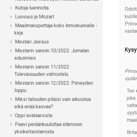
Kutoja luennolta
Odott
kuolle
Luovuus ja Mozart
Prins
Maailmanopettaja koko ihmiskunnalle -
vasta
kirja
Mestari Jeesus
Kysy
Mestarin sanoin 10/2022: Jumalan
edusmies
Mestarin sanoin 11/2022:
Prins
Tulevaisuuden valmistelu
sydäm
Mestarin sanoin 12/2022: Pimeyden
loppu
Tuo 
joka 
Miksi talouden pitäisi vain aikuistua
valt
eikä enää kasvaa?
syytä
Oppi avataaroista
maai
Paavi peräänkuuluttaa elämisen
yksikertaistamista
Brit