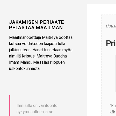
JAKAMISEN PERIAATE
Uutis
PELASTAA MAAILMAN
Maailmanopettaja Maitreya odottaa
Pr
kutsua voidakseen laajasti tulla
julkisuuteen. Hänet tunnetaan myös
nimillä Kristus, Maitreya Buddha,
Imam Mahdi, Messias riippuen
uskontokunnasta.
Ihmisille on vaihtoehto
“Ku
nykymenolleen ja se
kär