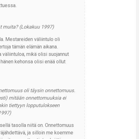
ttuessa.
vat muita? (Lokakuu 1997)
a. Mestareiden väliintulo oli
ertoja tämän elämän aikana.
 väliintuloa, mikä olisi suojannut
i hänen kehonsa olisi enää ollut
nettomuus oli täysin onnettomuus.
esti) mitään onnettomuuksia ei
nkin tiettyyn lopputulokseen
1997)
llä tasolla niitä on. Onnettomuus
räjähdettävä, ja silloin me koemme