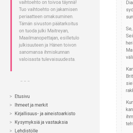
vaihtoehto on toivoa täynnä!
Dia
Tuo vaihtoehto on jakamisen
syd
periaatteen omaksuminen.
sur
Tämän sivuston päätarkoitus
Se,
on tuoda julki Maitreyan,
Sei
Maailmanopettajan, esilletulo
her
julkisuuteen ja Hänen toivon
Mai
sanomansa ihmiskunnan
väl
valoisasta tulevaisuudesta.
Kan
Bri
– – –
sie
rak
Etusivu
Kun
Ihmeet ja merkit
kan
Kirjallisuus- ja aineistoarkisto
ihm
Kysymyksiä ja vastauksia
teh
Lehdistölle