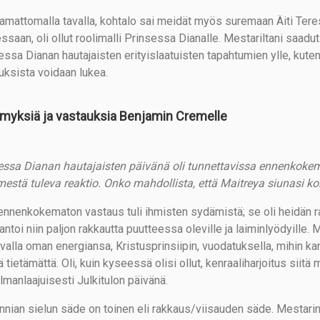
amattomalla tavalla, kohtalo sai meidät myös suremaan Äiti Tere
ssaan, oli ollut roolimalli Prinsessa Dianalle. Mestariltani saadut
essa Dianan hautajaisten erityislaatuisten tapahtumien ylle, kute
uksista voidaan lukea.
myksiä ja vastauksia Benjamin Cremelle
essa Dianan hautajaisten päivänä oli tunnettavissa ennenkokema
estä tuleva reaktio. Onko mahdollista, että Maitreya siunasi
ennenkokematon vastaus tuli ihmisten sydämistä; se oli heidän r
antoi niin paljon rakkautta puutteessa oleville ja laiminlyödyille.
avalla oman energiansa, Kristusprinsiipin, vuodatuksella, mihin ka
 tietämättä. Oli, kuin kyseessä olisi ollut, kenraaliharjoitus siitä
lmanlaajuisesti Julkitulon päivänä.
annian sielun säde on toinen eli rakkaus/viisauden säde. Mestarini