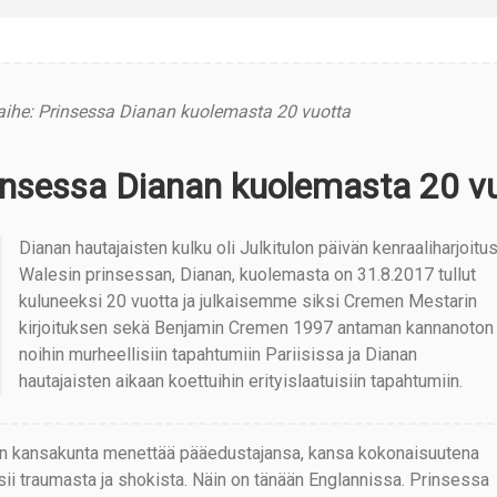
aihe: Prinsessa Dianan kuolemasta 20 vuotta
insessa Dianan kuolemasta 20 v
Dianan hautajaisten kulku oli Julkitulon päivän kenraaliharjoitu
Walesin prinsessan, Dianan, kuolemasta on 31.8.2017 tullut
kuluneeksi 20 vuotta ja julkaisemme siksi Cremen Mestarin
kirjoituksen sekä Benjamin Cremen 1997 antaman kannanoton
noihin murheellisiin tapahtumiin Pariisissa ja Dianan
hautajaisten aikaan koettuihin erityislaatuisiin tapahtumiin.
n kansakunta menettää pääedustajansa, kansa kokonaisuutena
sii traumasta ja shokista. Näin on tänään Englannissa. Prinsessa