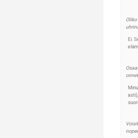
Oliko
uhrin
Ei. 
eläm
Osaat
onnet
Minun
asti
suor
Voisi
nopeu