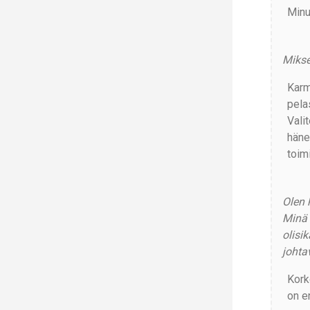
Minu
Mikse
Karma
pela
Valit
häne
toimi
Olen 
Minä 
olisi
johta
Kork
on e