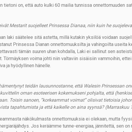
n tietoni on, että auto kulki 60 mailia tunnissa onnettomuuden sa
ivät Mestarit suojelleet Prinsessa Dianaa, niin kuin he suojele
n laki säätelee sitä astetta, millä kutakin yksilöä voidaan suojell
stanut Prinsessa Dianan onnettomuuksilta ja vahingoilta useita k
ettavasti tämän suuren uhan kohdalla, Laki ei sallinut sen asteista
t. Törmäyksen voima johti niin valtaviin sisäisiin vammoihin, ette
va ja hyödyllinen hänelle.
hämentynyt teidän lausunnostanne, että Walesin Prinsessan on
kuvittelin oman esoteerisen kokemukseni pohjalta, että (henkis
kaan. Toisin sanoen, ”korkeammat voimat” olisivat tietoisia joho
vista tapahtumista ja että kaikelle on aina syynsä? (Marraskuu 
eammasta näkökulmasta onnettomuuksia ei olekaan, mutta fyysise
nergiaräjähdys. Jos keräämme tunne-energiaa, jännitettä, sen on 