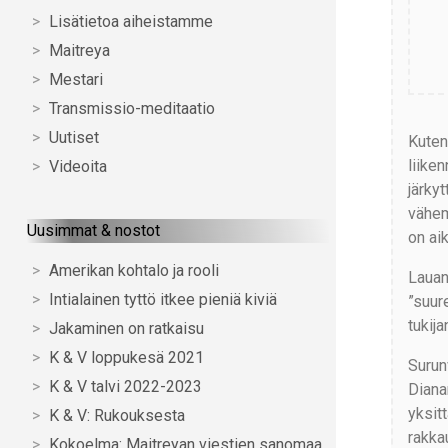
Lisätietoa aiheistamme
Maitreya
Mestari
Transmissio-meditaatio
Uutiset
Kuten
liike
Videoita
järky
vähem
Uusimmat & nostot
on ai
Amerikan kohtalo ja rooli
Lauan
Intialainen tyttö itkee pieniä kiviä
”suur
tukija
Jakaminen on ratkaisu
K & V loppukesä 2021
Surunv
K & V talvi 2022-2023
Diana
yksit
K & V: Rukouksesta
rakka
Kokoelma: Maitreyan viestien sanomaa