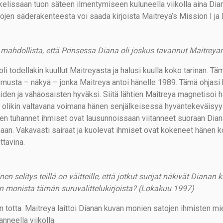
kkelissaan tuon säteen ilmentymiseen kuluneella viikolla aina Dia
ojen säderakenteesta voi saada kirjoista Maitreya’s Mission I ja II
mahdollista, että Prinsessa Diana oli joskus tavannut Maitreyan
li todellakin kuullut Maitreyasta ja halusi kuulla koko tarinan. Täm
musta – näkyä – jonka Maitreya antoi hänelle 1989. Tämä ohjas
aiden ja vähäosaisten hyväksi. Siitä lähtien Maitreya magnetisoi
 olikin valtavana voimana hänen senjälkeisessä hyväntekeväis
een tuhannet ihmiset ovat lausunnoissaan viitanneet suoraan Dian
aan. Vakavasti sairaat ja kuolevat ihmiset ovat kokeneet hänen 
ttavina.
nen selitys teillä on väitteille, että jotkut surijat näkivät Diana
n monista tämän suruvalittelukirjoista? (Lokakuu 1997)
n totta. Maitreya laittoi Dianan kuvan monien satojen ihmisten m
nneella viikolla.