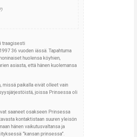
7)
 traagisesti
.1997 36 vuoden iässä. Tapahtuma
 moninaiset huolensa köyhien,
hrien asiasta, että hänen kuolemansa
missä paikalla eivät olleet vain
yysjärjestöistä, joissa Prinsessa oli
a olivat saaneet osakseen Prinsessa
avasta kontaktistaan suuren yleisön
amaan hänen vaikutusvaltansa ja
kityksessä ”kansan prinsessa”.