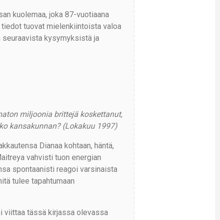
san kuolemaa, joka 87-vuotiaana
 tiedot tuovat mielenkiintoista valoa
n seuraavista kysymyksistä ja
ton miljoonia brittejä koskettanut,
 koko kansakunnan? (Lokakuu 1997)
akkautensa Dianaa kohtaan, häntä,
 Maitreya vahvisti tuon energian
nsa spontaanisti reagoi varsinaista
 mitä tulee tapahtumaan
 viittaa tässä kirjassa olevassa