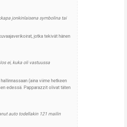
kkapa jonkinlaisena symbolina tai
uvaajaverikoirat, jotka tekivät hänen
os ei, kuka oli vastuussa
en hallinnassaan (aina viime hetkeen
 sen edessä. Papparazzit olivat täten
anut auto todellakin 121 mailin