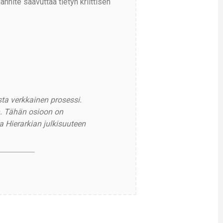
nite saavuttaa tietyn kriittisen
ta verkkainen prosessi.
n. Tähän osioon on
 Hierarkian julkisuuteen