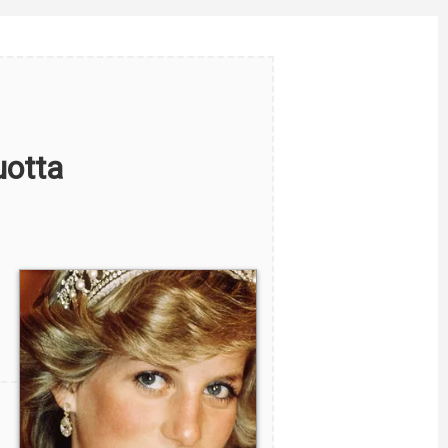
uotta
s