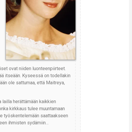
set ovat niiden luonteenpiirteet.
tää itseään. Kyseessä on todellakin
ään ole sattumaa, että Maitreya,
lailla herättämään kaikkien
jonka kirkkaus tulee muuntamaan
tulee työskentelemään saattaakseen
leen ihmisten sydämiin…