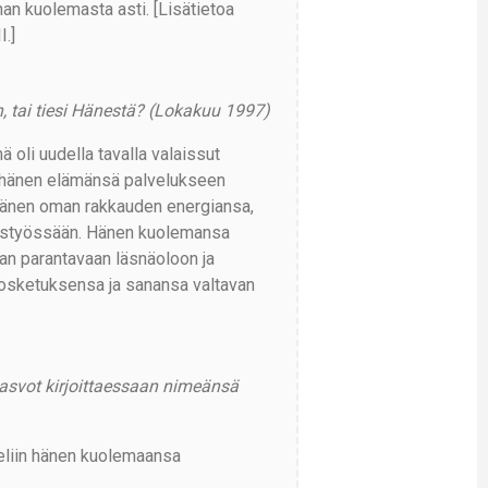
nan kuolemasta asti. [Lisätietoa
.]
, tai tiesi Hänestä? (Lokakuu 1997)
ä oli uudella tavalla valaissut
i hänen elämänsä palvelukseen
 hänen oman rakkauden energiansa,
yystyössään. Hänen kuolemansa
an parantavaan läsnäoloon ja
kosketuksensa ja sanansa valtavan
n kasvot kirjoittaessaan nimeänsä
ieliin hänen kuolemaansa