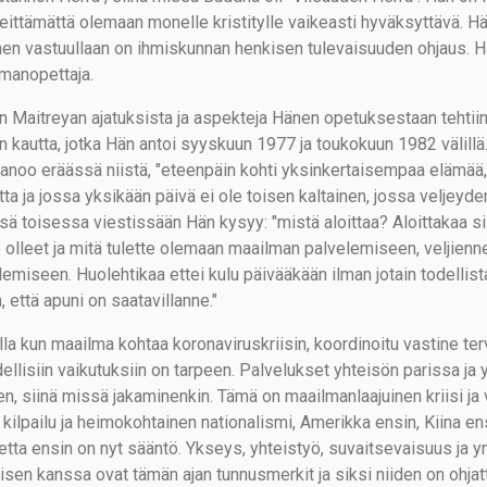
 eittämättä olemaan monelle kristitylle vaikeasti hyväksyttävä. 
nen vastuullaan on ihmiskunnan henkisen tulevaisuuden ohjaus. H
manopettaja.
in Maitreyan ajatuksista ja aspekteja Hänen opetuksestaan tehtiin
n kautta, jotka Hän antoi syyskuun 1977 ja toukokuun 1982 välillä. 
anoo eräässä niistä, "eteenpäin kohti yksinkertaisempaa elämää,
ta ja jossa yksikään päivä ei ole toisen kaltainen, jossa veljeyde
sä toisessa viestissään Hän kysyy: "mistä aloittaa? Aloittakaa sill
e olleet ja mitä tulette olemaan maailman palvelemiseen, veljienne
lemiseen. Huolehtikaa ettei kulu päivääkään ilman jotain todellist
, että apuni on saatavillanne."
la kun maailma kohtaa koronaviruskriisin, koordinoitu vastine te
ellisiin vaikutuksiin on tarpeen. Palvelukset yhteisön parissa ja 
en, siinä missä jakaminenkin. Tämä on maailmanlaajuinen kriisi ja
ä kilpailu ja heimokohtainen nationalismi, Amerikka ensin, Kiina ens
etta ensin on nyt sääntö. Ykseys, yhteistyö, suvaitsevaisuus ja
isen kanssa ovat tämän ajan tunnusmerkit ja siksi niiden on ohja