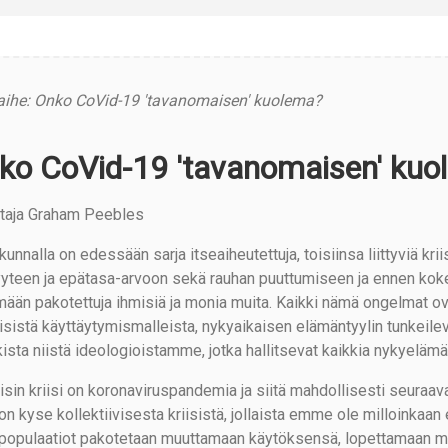
aihe: Onko CoVid-19 'tavanomaisen' kuolema?
ko CoVid-19 'tavanomaisen' kuo
ittaja Graham Peebles
unnalla on edessään sarja itseaiheutettuja, toisiinsa liittyviä kri
yteen ja epätasa-arvoon sekä rauhan puuttumiseen ja ennen koke
mään pakotettuja ihmisiä ja monia muita. Kaikki nämä ongelmat o
eisistä käyttäytymismalleista, nykyaikaisen elämäntyylin tunkeil
kista niistä ideologioistamme, jotka hallitsevat kaikkia nykyelämän
isin kriisi on koronaviruspandemia ja siitä mahdollisesti seura
 on kyse kollektiivisesta kriisistä, jollaista emme ole milloinka
populaatiot pakotetaan muuttamaan käytöksensä, lopettamaan m