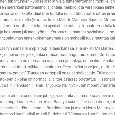
sten tapahtumien kulisseissa ja vielä tuntemattomana monille, on 
sen hierarkian johtohahmo ja johtaja, henkilö jota varsinkaan län
sa kertoi ennakolta Gautama Buddha noin 2.600 vuotta sitten ja h
noissa eri nimillä (Kristus, Imam Mahdi, Maitreya Buddha, Messi
vällisesti odottanut oikeata ajankohtaa astua julkisuuteen ja tulla
ja kokonaan julkinen työnsä. Koronakriisi saattaa hyvinkin olla se t
 tapahtuman ennenkokemattomuus on mahdollisuus muuttaa kaik
sä ryhmänsä lähimpiä oppilaitaan kanssa, Hierarkian Mestarien, 
ta ja neuvontaa, joka johtaa meidät pois ongelmistamme. On ihmis
ida. Jos siis on olemassa maailman pelastaja, se on ihmiskunta i
olen arkkitehti, silkka suunnitelma. Te ystäväni ja veljeni, olette
aat rakentajat." Totuuden temppeli on uusi sivilisaatio. Tällainen o
toksen aikoina on normaalia ja itse asiassa odotettua. Historialli
ut esiin Henkisen Hierarkian joukoista. Nyt, kuten monet ymmärtäv
eya ei ole uskonnollinen johtaja, vaan mitä suurimmassa määrin o
sta ongelmista. Hän on, Alice Baileyn sanoin, "se suuri olento, jot
 tunnetaan idässä nimellä Boddhisattva ja myös Herra Maitreyana
tunnon Herra", siinä missä Buddha oli "Viisauden Herra". Hän on Kr