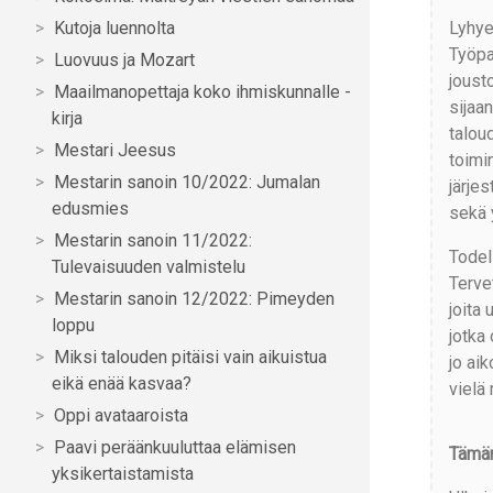
Lyhye
Kutoja luennolta
Työpa
Luovuus ja Mozart
joust
Maailmanopettaja koko ihmiskunnalle -
sijaan
kirja
talou
Mestari Jeesus
toimi
Mestarin sanoin 10/2022: Jumalan
järje
edusmies
sekä 
Mestarin sanoin 11/2022:
Todell
Tulevaisuuden valmistelu
Terve
Mestarin sanoin 12/2022: Pimeyden
joita
loppu
jotka 
Miksi talouden pitäisi vain aikuistua
jo ai
eikä enää kasvaa?
vielä
Oppi avataaroista
Paavi peräänkuuluttaa elämisen
Tämän
yksikertaistamista