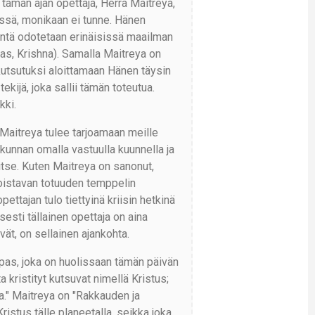
tämän ajan opettaja, Herra Maitreya,
nessä, monikaan ei tunne. Hänen
äntä odotetaan erinäisissä maailman
as, Krishna). Samalla Maitreya on
 kutsutuksi aloittamaan Hänen täysin
ekijä, joka sallii tämän toteutua.
ki.
Maitreya tulee tarjoamaan meille
kunnan omalla vastuulla kuunnella ja
tse. Kuten Maitreya on sanonut,
 loistavan totuuden temppelin
pettajan tulo tiettyinä kriisin hetkinä
sesti tällainen opettaja on aina
ät, on sellainen ajankohta.
pas, joka on huolissaan tämän päivän
a kristityt kutsuvat nimellä Kristus;
." Maitreya on "Rakkauden ja
istus tälle planeetalla, seikka joka