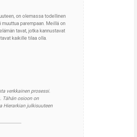
suuteen, on olemassa todellinen
ti muuttua parempaan. Meillä on
 elämän tavat, jotka kannustavat
avat kaikille tilaa olla.
ta verkkainen prosessi.
n. Tähän osioon on
 Hierarkian julkisuuteen