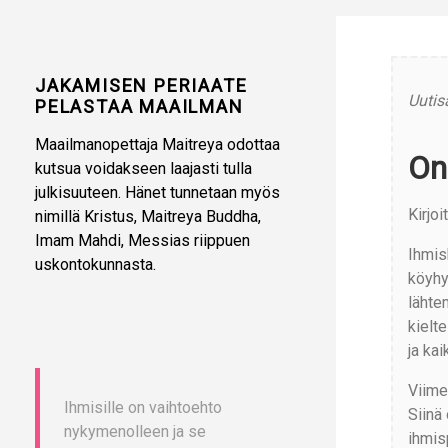
JAKAMISEN PERIAATE
Uutis
PELASTAA MAAILMAN
Maailmanopettaja Maitreya odottaa
On
kutsua voidakseen laajasti tulla
julkisuuteen. Hänet tunnetaan myös
Kirjo
nimillä Kristus, Maitreya Buddha,
Imam Mahdi, Messias riippuen
Ihmisk
uskontokunnasta.
köyhy
lähte
kielt
ja kai
Viime
Ihmisille on vaihtoehto
Siinä
nykymenolleen ja se
ihmis