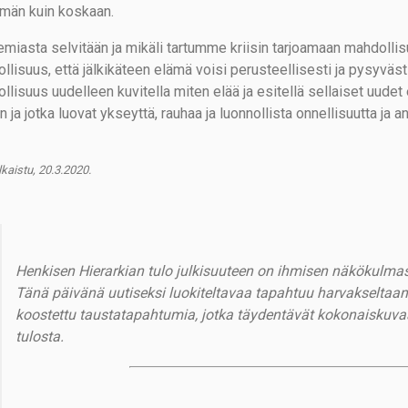
än kuin koskaan.
miasta selvitään ja mikäli tartumme kriisin tarjoamaan mahdolli
llisuus, että jälkikäteen elämä voisi perusteellisesti ja pysyväs
llisuus uudelleen kuvitella miten elää ja esitellä sellaiset uudet
 ja jotka luovat ykseyttä, rauhaa ja luonnollista onnellisuutta ja ant
lkaistu, 20.3.2020.
Henkisen Hierarkian tulo julkisuuteen on ihmisen näkökulmas
Tänä päivänä uutiseksi luokiteltavaa tapahtuu harvakseltaa
koostettu taustatapahtumia, jotka täydentävät kokonaiskuvaa
tulosta.