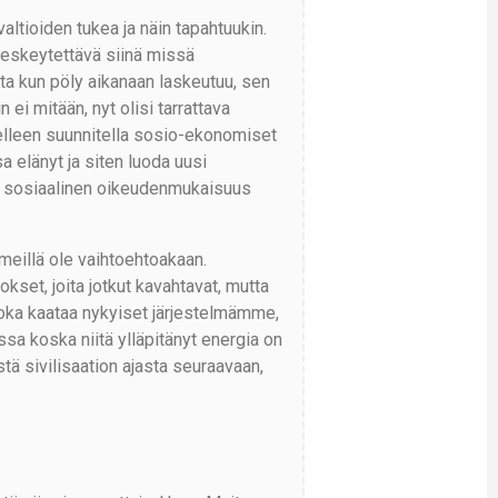
altioiden tukea ja näin tapahtuukin.
 keskeytettävä siinä missä
tta kun pöly aikanaan laskeutuu, sen
n ei mitään, nyt olisi tarrattava
elleen suunnitella sosio-ekonomiset
 elänyt ja siten luoda uusi
on sosiaalinen oikeudenmukaisuus
 meillä ole vaihtoehtoakaan.
kset, joita jotkut kavahtavat, mutta
 joka kaataa nykyiset järjestelmämme,
ssa koska niitä ylläpitänyt energia on
tä sivilisaation ajasta seuraavaan,