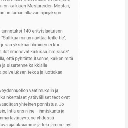
Hän on kaikkien Mestareiden Mestari,
än on tämän alkavan ajanjakson
 tunnetuksi 140 erityislaatuisen
"Sallikaa minun näyttää teille tie",
 jossa yksikään ihminen ei koe
n ilot ilmenevät kaikissa ihmisissä".
ä, että pyhitätte itsenne, kaiken mitä
 ja sisartenne kaikkialla
a palveluksen tekoa ja luottakaa
rveydenhuollon vaatimuksiin ja
yksinkertaiset ystävälliset teot ovat
 vaaditaan yhteinen ponnistus. Jo
in, Intia ensin jne - ihmiskunta ja
 ymmärtäväisyys, ne yhdessä
ttava ajatuksiamme ja tekojamme, nyt