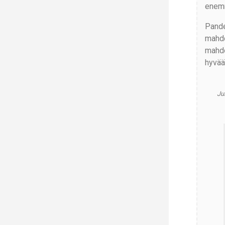
enemm
Pande
mahdo
mahdo
hyvään
Ju