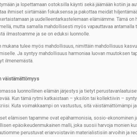
tymään ja lopettamaan ostoksilla käynti sekä jäämään kotiin ja a
taa ihmiset siirtämään fokuksensa ja pakottaa meidät hiljentäm
kertaistamaan ja uudelleentarkastelemaan elämiämme. Tämä on huo
imellä, mutta samalla mahdollisesti myös vapauttavaa antamalla til
stä ilmastoamme ja se on eduksi luonnolle.
in mukana tulee myös mahdollisuus, nimittäin mahdollisuus kasvu
miselle. Ja syntyy mahdollisuus harmoniaa luovan muutoksen tapah
yt ilmenemästä.
in väistämättömyys
massa luonnollinen elämän järjestys ja tietyt perustavanlaatuiset 
evää. Kun tämä rytmi katkaistaan – yksilön tai kollektiivin – synt
 kriisi. Kuta voimakkaampi on vastustus, sitä väistämättömämpi ja 
set elämisen tapamme ovat epäharmonisia, sosio-ekonominen ja 
llisen epäoikeudenmukainen malli, joka suosii harvoja monien kus
uutiomme perustuvat eriarvoistaviin materialistisiin arvoihin ja red