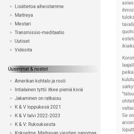
asias
Lisätietoa aiheistamme
ihmis
Maitreya
tulok
Mestari
tavall
quoho
Transmissio-meditaatio
estet
Uutiset
ikiaik
Videoita
Koron
laajal
Uusimmat & nostot
pelkä
kulut
Amerikan kohtalo ja rooli
särky
Intialainen tyttö itkee pieniä kiviä
"talo
Jakaminen on ratkaisu
ohite
K & V loppukesä 2021
valta
Se on 
K & V talvi 2022-2023
arvom
K & V: Rukouksesta
loputt
Kokoelma: Maitreyan viestien sanomaa