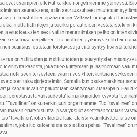
sa ovat useimpien elleivät kaikkien ongelmiemme ytimessä. Ek
toiminnan seurauksena, sään seuraussuhteet muutetaan syytämäll
sena on ilmastollinen epäharmonia. Valtavat ihmisjoukot tunnista
a elää, mutta hallintojen ja suurkorporaatioiden vastataistelu on k
n ja etuoikeuksien sekä vallan menettämisen pelko on intensiivin
ään kerta toisensa jälkeen. Luonnollinen pyrkimys kohti harmoniaa
ainen suuntaus, estetään toistuvasti ja siitä syntyy lisäistä tulehd
avirus on hallitusten ja instituutioiden ja suuryritysten määräysv
le levinnyttä kaaosta, joka tulee kiihtymään ja laajenemaan vaikutu
stään julkiseen terveyteen, vaan myös yhteiskuntajärjestykseen 
usvetoisen talousjärjestelmän. Samalla kun osakemarkkinat sortuva
vät ja kansallisvaltiot pakotetaan kääntymään sisäänpäin. Hallitu
uden perustavasta vahvuudesta" ja markkinoiden kyvystä "ponnahtaa
ttu. "Tavallinen" on kuitenkin juuri ongelmamme. Tuo "tavallinen" 
isan määrän eriarvoisuutta, jossa yksilöt asetetaan toisiaan vasta
tuo "tavallinen", joka ylläpitää laaja-alaista väärinkäyttöä, ja se
aailman, joka luo kaikenlaista sosiaalista pahaa. "Tavallinen" on
ava.