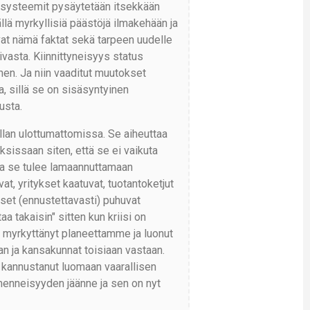
osysteemit pysäytetään itsekkään
ä myrkyllisiä päästöjä ilmakehään ja
vat nämä faktat sekä tarpeen uudelle
iivasta. Kiinnittyneisyys status
en. Ja niin vaaditut muutokset
, sillä se on sisäsyntyinen
usta.
allan ulottumattomissa. Se aiheuttaa
ksissaan siten, että se ei vaikuta
ja se tulee lamaannuttamaan
t, yritykset kaatuvat, tuotantoketjut
kset (ennustettavasti) puhuvat
 takaisin" sitten kun kriisi on
on myrkyttänyt planeettamme ja luonut
an ja kansakunnat toisiaan vastaan.
 on kannustanut luomaan vaarallisen
 menneisyyden jäänne ja sen on nyt