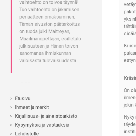
vaihtoehto on toivoa täynnä!
vetäy
Tuo vaihtoehto on jakamisen
pakot
periaatteen omaksuminen.
yksin
Tämän sivuston päätarkoitus
tähtä
on tuoda julki Maitreyan,
sisäi
Maailmanopettajan, esilletulo
Kriis
julkisuuteen ja Hänen toivon
palaa
sanomansa ihmiskunnan
estyn
valoisasta tulevaisuudesta.
Kriis
– – –
On ole
ilmen
Etusivu
jokin
Ihmeet ja merkit
Kirjallisuus- ja aineistoarkisto
Nykyi
täyde
Kysymyksiä ja vastauksia
instit
Lehdistölle