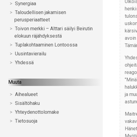
Ulkoi
Synergiaa
henki
Taloudellisen jakamisen
tulon
perusperiaatteet
uskon
Toivon merkki – Alttari säilyi Beirutin
kärsi
elokuun räjähdyksestä
avoin 
Tuplakohtaaminen Lontoossa
Tämän
Uusintavierailu
Yhdes
Yhdessä
ohjei
reago
"Minä 
Muuta
halukk
ja muu
Aihealueet
astun
Sisältöhaku
Yhteydenottolomake
Maitr
Tietosuoja
vakavi
Hänet
Myötä