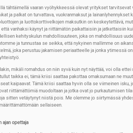
llä tähtäimellä vaaran vyöhykkeessä olevat yritykset tarvitsevat v
ikat ja palkat on turvattava, vuokranmaksut ja lainanlyhennykset
oluottojen ja luottokorttivelkojen maksutkin on keskeytettävä, mu
 että vanhaksi käynyt ja riittämätön paikattaisiin ja jatkettaisiin kui
dellisen kehityskulun mahdollisuuteen, joka on mahdollisuus uud
ntomme ja tunnustaa se seikka, että nykyinen mallimme on aikansa
stelmä, joka perustuu jakamisen periaatteelle ja jonka ytimessä 
yhteistyö.
akin, mikäli romahdus on niin syvä kuin nyt näyttää, voi olla ettei
tullut taikka ei, tämä kriisi saattaa pakottaa omaksumaan ne muuto
 useat kaipaavat. Tämä kriisi saattaa hyvin olla se viimeinen isku,
ovat riittämättömiä muodoltaan ja jotka ovat jo purkautumisen tila
koja sitten vetäytynyt niistä pois. Me olemme jo siirtymässä yhdes
 määrittämättömään sellaiseen.
 ajan opettaja