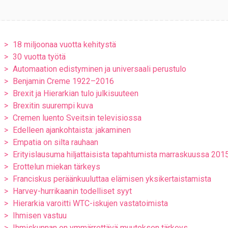
18 miljoonaa vuotta kehitystä
30 vuotta työtä
Automaation edistyminen ja universaali perustulo
Benjamin Creme 1922–2016
Brexit ja Hierarkian tulo julkisuuteen
Brexitin suurempi kuva
Cremen luento Sveitsin televisiossa
Edelleen ajankohtaista: jakaminen
Empatia on silta rauhaan
Erityislausuma hiljattaisista tapahtumista marraskuussa 201
Erottelun miekan tärkeys
Franciskus peräänkuuluttaa elämisen yksikertaistamista
Harvey-hurrikaanin todelliset syyt
Hierarkia varoitti WTC-iskujen vastatoimista
Ihmisen vastuu
Ihmiskunnan on ymmärrettävä muutoksen tärkeys