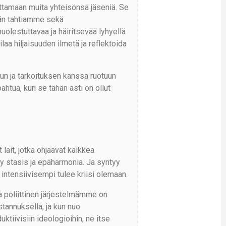
uttamaan muita yhteisönsä jäseniä. Se
ään tahtiamme sekä
lestuttavaa ja häiritsevää lyhyellä
aa hiljaisuuden ilmetä ja reflektoida
un ja tarkoituksen kanssa ruotuun
tua, kun se tähän asti on ollut
lait, jotka ohjaavat kaikkea
yy stasis ja epäharmonia. Ja syntyy
intensiivisempi tulee kriisi olemaan.
poliittinen järjestelmämme on
tannuksella, ja kun nuo
uktiivisiin ideologioihin, ne itse