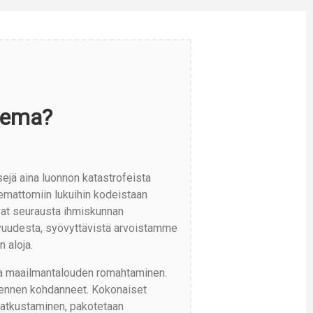
lema?
isejä aina luonnon katastrofeista
mattomiin lukuihin kodeistaan
vat seurausta ihmiskunnan
evuudesta, syövyttävistä arvoistamme
 aloja.
ava maailmantalouden romahtaminen.
an ennen kohdanneet. Kokonaiset
atkustaminen, pakotetaan