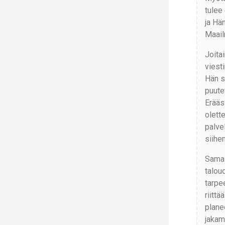
tulee
ja Hä
Maail
Joita
viesti
Hän s
puutet
Erääs
olett
palve
siihen
Samal
taloud
tarpe
riittä
plane
jakam