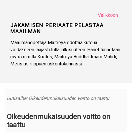
Valikkoon
JAKAMISEN PERIAATE PELASTAA
MAAILMAN
Maailmanopettaja Maitreya odottaa kutsua
voidakseen laajasti tulla julkisuuteen. Hänet tunnetaan
myös nimillä Kristus, Maitreya Buddha, Imam Mahdi,
Messias riippuen uskontokunnasta.
Uutisaihe: Oikeudenmukaisuuden voitto on taattu
Oikeudenmukaisuuden voitto on
taattu