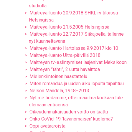
studiolla
Maitreya-luento 20.9.2018 SHKL ry tiloissa
Helsingissä
Maitreya-luento 21.5.2005 Helsingissä
Maitreya-luento 22.7.2017 Siikajoella, tallenne
nyt kuunneltavana
Maitreya-luento Hartolassa 9.9.2017 klo 10
Maitreya-luento Ultra-päivillä 2018
Maitreyan tv-esiintymiset laajenivat Meksikoon
Maitreyan ”tähti”, 2 uutta havaintoa
Mielenkiintoinen haastattelu
Miten romahdus ja uuden alku lopulta tapahtuu
Nelson Mandela, 1918–2013
Nyt me tiedämme, ettei maailma koskaan tule
olemaan entisensä
Oikeudenmukaisuuden voitto on taattu
Onko CoVid-19 'tavanomaisen' kuolema?
Oppi avataaroista