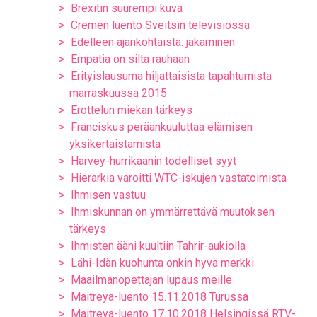
Brexitin suurempi kuva
Cremen luento Sveitsin televisiossa
Edelleen ajankohtaista: jakaminen
Empatia on silta rauhaan
Erityislausuma hiljattaisista tapahtumista
marraskuussa 2015
Erottelun miekan tärkeys
Franciskus peräänkuuluttaa elämisen
yksikertaistamista
Harvey-hurrikaanin todelliset syyt
Hierarkia varoitti WTC-iskujen vastatoimista
Ihmisen vastuu
Ihmiskunnan on ymmärrettävä muutoksen
tärkeys
Ihmisten ääni kuultiin Tahrir-aukiolla
Lähi-Idän kuohunta onkin hyvä merkki
Maailmanopettajan lupaus meille
Maitreya-luento 15.11.2018 Turussa
Maitreya-luento 17.10.2018 Helsingissä RTV-