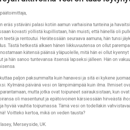
päätoimittaja,
n eräs ystäväni palasi kotiin aamun varhaisina tunteina ja havaitsi
saan kovasti yöllistä kupillistaan, hän muisti, että hänellä oli pull
en teetä ja rentoutui. Herätessään seuraava aamuna, hän tunsi jäy
s. Tästä hetkestä alkaen hänen liikkuvuutensa on ollut parempaa 
 nostamaan kätensä päänsä yläpuolelle, mitä hän ei ollut kyenny
t ja hän sanoo tuntevansa itsensä lapseksi jälleen. Hän on vakuut
isensa.
kuttaa paljon paksummalta kuin hanavesi ja sitä ei kykene juomaan
ksi. Kylmänä päivänä vesi on lämpimämpää kuin ilma. Ihmiset ovat
parantamaan, mutta jotka ovat toipuneet sairauksistaan, kun ovat s
iransa oli masentunut ja epätoivoinen kärsiessään hirveästä ihosa
 ja hyvää vauhtia toipumassa. Tämä vesi on todellakin vahvistavaa lä
inä! Voitteko kertoa, mikä on veden tausta?
llasey, Merseyside, UK.