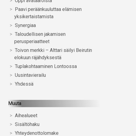
Oppi avataaroista
Paavi peräänkuuluttaa elämisen
yksikertaistamista
Synergiaa
Taloudellisen jakamisen
perusperiaatteet
Toivon merkki – Alttari säilyi Beirutin
elokuun räjähdyksestä
Tuplakohtaaminen Lontoossa
Uusintavierailu
Yhdessä
Muuta
Aihealueet
Sisältöhaku
Yhteydenottolomake