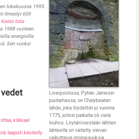
een lokakuussa 1995.
i ilmestyi 600
.
Katso lista
sta 1988 vuoteen
silla energioilla
tyä. Sen vuoksi
 vedet
Liverpoolissa, Pyhän Jamesin
puutarhassa, on Chalybeaten
lähde, joka löydettiin jo vuonna
1775, jolloin paikalla oli vielä
iittaa, klikkaa
!
louhos. Löytämisestään lähtien
lähteellä on väitetty olevan
e laajasti käsitelty
vaikuttavia ominaisuuksia.