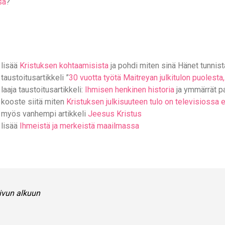
sa
?
 lisää
Kristuksen kohtaamisista
ja pohdi miten sinä Hänet tunnist
taustoitusartikkeli ”
30 vuotta työtä Maitreyan julkitulon puolest
laaja taustoitusartikkeli:
Ihmisen henkinen historia
ja ymmärrät p
 kooste siitä miten
Kristuksen julkisuuteen tulo on televisiossa 
 myös vanhempi artikkeli
Jeesus Kristus
 lisää
Ihmeistä ja merkeistä maailmassa
ivun alkuun