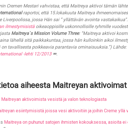
min Cremen Mestari vahvistaa, että Maitreya aktivoi tämän läht
ternational
raportoi, että 15.lokakuuta Maitreya ihmeenomaisest
lle Liverpoolissa, jossa Hän sai ” yllättävän avointa vastakaikua”
an ilmestymisistä
oikeaoppisille uskonnollisille ryhmille vuode
rjasta
Maitreya`s Mission
Volume Three
: ”Maitreya aktivoi kosmi
aina lähellä sitä paikkakuntaa, jossa hän kulloinkin aikoi ilmes
 on tavallisesta poikkeavia parantavia ominaisuuksia.”) Lähde:
ternational -lehti 12/2013
.
tietoa aiheesta Maitreyan aktivoimat
i
Maitreyan aktivoimista vesistä ja valon teknologiasta
itreyan esiintymisistä joissa vesi aktivoitiin ja joihin Creme yllä v
os
Maitreya on puhunut satojen ihmisten kokouksessa, asioita ei ol