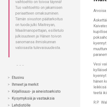
vaihtoehto on toivoa täynnä!
Tuo vaihtoehto on jakamisen
Arvoisa 
periaatteen omaksuminen.
Tämän sivuston päätarkoitus
Äskettäi
on tuoda julki Maitreyan,
Kaivates
Maailmanopettajan, esilletulo
kupillis
julkisuuteen ja Hänen toivon
poksahdu
sanomansa ihmiskunnan
kyennyt
valoisasta tulevaisuudesta.
muuttunu
paranem
Vesi vai
– – –
kylläise
kyennyt 
Etusivu
hänen ko
Ihmeet ja merkit
leikkisä
Kirjallisuus- ja aineistoarkisto
teetä ik
Kysymyksiä ja vastauksia
R.P. Wa
Lehdistölle