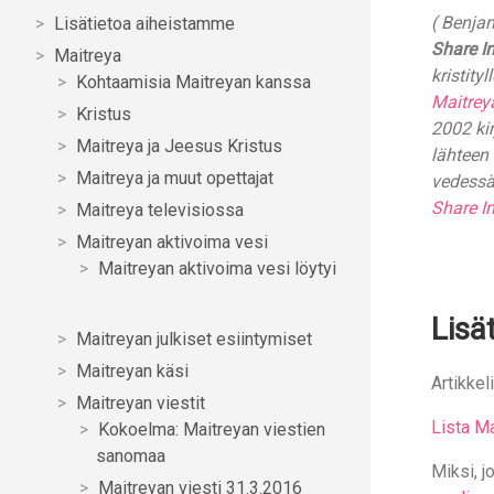
( Benja
Lisätietoa aiheistamme
Share In
Maitreya
kristity
Kohtaamisia Maitreyan kanssa
Maitrey
Kristus
2002 ki
Maitreya ja Jeesus Kristus
lähteen 
Maitreya ja muut opettajat
vedessä
Share In
Maitreya televisiossa
Maitreyan aktivoima vesi
Maitreyan aktivoima vesi löytyi
Lisä
Maitreyan julkiset esiintymiset
Maitreyan käsi
Artikkel
Maitreyan viestit
Lista Ma
Kokoelma: Maitreyan viestien
sanomaa
Miksi, j
Maitreyan viesti 31.3.2016