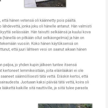
, että hänen vetensä oli käännetty pois päältä.
o lähdevettä, jonka joku oli hänelle antanut. Hän valmisti
kkyyttä selässään. Hän taivutti selkäänsä ja kuului kova
(hänellä on pitkään ollut selkäongelmia) ja hän on
t tekemään vuosiin. Koko hänen käytöksensä on
tunut, että juuri lähteen vesi on saanut aikaan hänen
 paljoa, jo yhden kupin jälkeen tuntee itsensä
 kertoneet lemmikeistään, joita eläinlääkäri ei ole
aaneet säännöllisesti tätä vettä. Eräskin kertoi, että
iraudesta. Juotuaan kaksi päivää tätä vettä, koira oli
äkettä kaikille sitä nauttiville, ja siitä tulee parasta