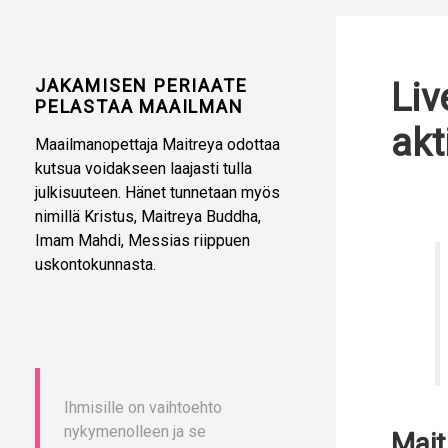
JAKAMISEN PERIAATE
Liv
PELASTAA MAAILMAN
akt
Maailmanopettaja Maitreya odottaa
kutsua voidakseen laajasti tulla
julkisuuteen. Hänet tunnetaan myös
nimillä Kristus, Maitreya Buddha,
Imam Mahdi, Messias riippuen
uskontokunnasta.
Ihmisille on vaihtoehto
nykymenolleen ja se
Mait