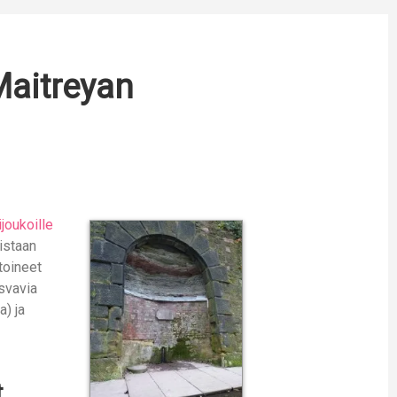
Maitreyan
joukoille
istaan
toineet
asvavia
) ja
t