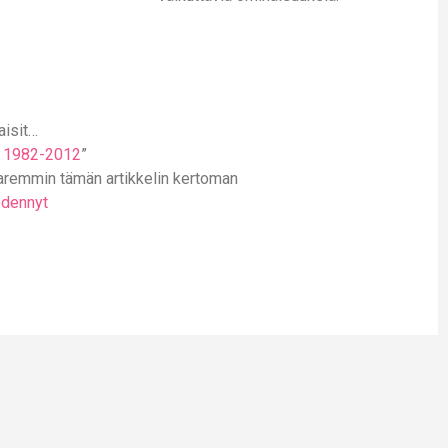
aisit…
a, 1982-2012
”
aremmin tämän artikkelin kertoman
edennyt