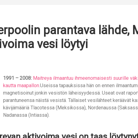
erpoolin parantava lähde, 
ivoima vesi löytyi
1991 – 2008:
Maitreya ilmaantuu ihmeenomaisesti suurille väki
kautta maapallon.
Useissa tapauksissa hän on ennen ilmaantum
magnetisoinut jonkin vesistön läheisyydessä. Useat ovat rapor
parantuneensa näistä vesistä. Tällaiset vesilähteet keräävät k
kävijämääriä Tlacotessa (Meksikossa), Nordenaussa (Saksassa
Nadanassa (Intiassa).
reyan aktivoima vesi on taas löytyny