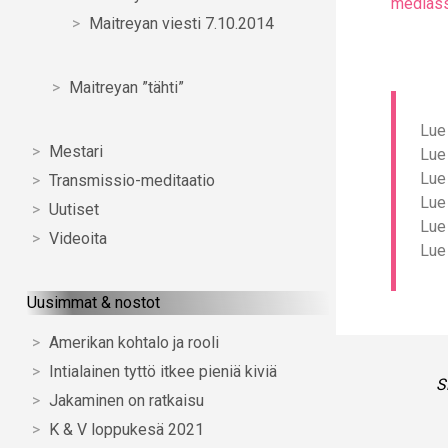
medias
Maitreyan viesti 7.10.2014
Maitreyan ”tähti”
Lue
Mestari
Lue 
Lue 
Transmissio-meditaatio
Lue
Uutiset
Lue
Videoita
Lue
Uusimmat & nostot
Amerikan kohtalo ja rooli
Intialainen tyttö itkee pieniä kiviä
S
Jakaminen on ratkaisu
K & V loppukesä 2021