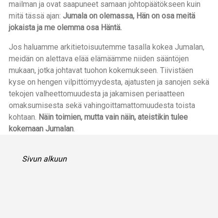
mailman ja ovat saapuneet samaan johtopäätökseen kuin
mitä tässä ajan:
Jumala on olemassa, Hän on osa meitä
jokaista ja me olemma osa Häntä.
Jos haluamme arkitietoisuutemme tasalla kokea Jumalan,
meidän on alettava elää elämäämme niiden sääntöjen
mukaan, jotka johtavat tuohon kokemukseen. Tiivistäen
kyse on hengen vilpittömyydesta, ajatusten ja sanojen sekä
tekojen valheettomuudesta ja jakamisen periaatteen
omaksumisesta sekä vahingoittamattomuudesta toista
kohtaan.
Näin toimien, mutta vain näin, ateistikin tulee
kokemaan Jumalan
.
Sivun alkuun