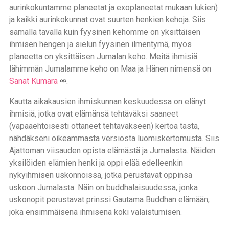
aurinkokuntamme planeetat ja exoplaneetat mukaan lukien)
ja kaikki aurinkokunnat ovat suurten henkien kehoja. Siis
samalla tavalla kuin fyysinen kehomme on yksittäisen
ihmisen hengen ja sielun fyysinen ilmentymä, myös
planeetta on yksittäisen Jumalan keho. Meitä ihmisiä
lähimmän Jumalamme keho on Maa ja Hänen nimensä on
Sanat Kumara
.
Kautta aikakausien ihmiskunnan keskuudessa on elänyt
ihmisiä, jotka ovat elämänsä tehtäväksi saaneet
(vapaaehtoisesti ottaneet tehtäväkseen) kertoa tästä,
nähdäkseni oikeammasta versiosta luomiskertomusta. Siis
Ajattoman viisauden opista elämästä ja Jumalasta. Näiden
yksilöiden elämien henki ja oppi elää edelleenkin
nykyihmisen uskonnoissa, jotka perustavat oppinsa
uskoon Jumalasta. Näin on buddhalaisuudessa, jonka
uskonopit perustavat prinssi Gautama Buddhan elämään,
joka ensimmäisenä ihmisenä koki valaistumisen.