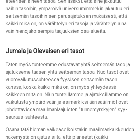
eteerisen aineen tasoa. Sen lisäksi, että aine jakautuu
näihin tasoihin, ympäröivä universumimmekin jakautuu eri
seitsemän tasoihin sen perusajatuksen mukaisesti, että
kaikki mikä on, on värähtelyn eri tasoja ja värähtelyn aina
vain hienojakoisempia taajuuksien osa-alueita.
Jumala ja Olevaisen eri tasot
Täten myös tunteemme edustavat yhtä seitsemän taso ja
ajatukseme taasen yhtä seitsemän tasoa. Nuo tasot ovat
vuorovaikutussuhteessa fyysisen seitsemän tason
kanssa, koska kaikki mikä on, on myös yhteydessä
kaikkeen mitä on. Näin tunteillamme ja ajatuksillamme on
vaikutusta ympäröivään ja esimerkiksi äärisääilmiöt ovat
johdettavissa maailmanlaajuisten ”tunnemyrskyjen” syy-
seuraus-suhteesta.
Osana tätä hieman vaikeaselkoistakin maailmankaikkeuden
näkemystä on ajatus siitä, että planeetat (kaikki