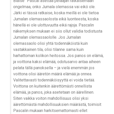
Blaise ”Pascal asettaa pelaajan ratkaisemaan
ongelmaa, onko Jumala olemassa vai eikö ole.
Järki ei tässä ratkaise, koska meillä ei ole tietoa
Jumalan olemassaolosta eikä luonteesta, koska
hänellä ei ole ulottuvuutta eikä rajoja. Pascalin
näkemyksen mukaan ei siis ollut validia todistusta
Jumalan olemassaololle. Jos Jumalan
olemassaolo olisi yhtä todennäköistä kuin
vastakkainen tila, olisi tilanne sama kuin
harhattoman kolikon heitossa. Jos panos on elämä,
ja voittona kaksi elämää, odotusarvo antaa aiheen
pelata tällä panoksella – ja vielä enemmän jos
voittona olisi ääretön määrä elämää ja onnea.
Valitettavasti todennäköisyyttä ei voida tietää.
Voittona on kuitenkin äärettömästi onnellista
elämää, ja panos, joka asetetaan on äärellinen.
Siten vaikka voiton mahdollisuus olisi yksi
äärettömästä mahdollisuuksien määrästä, toimisit
Pascalin mukaan harkitsemattomasti ellet