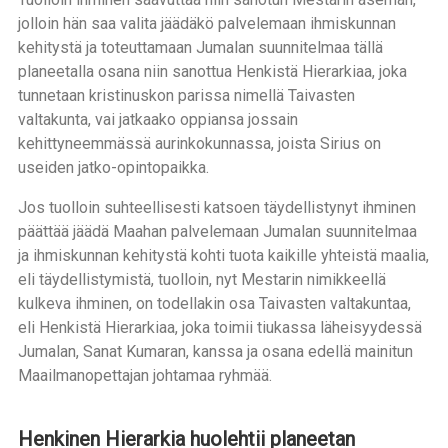
jolloin hän saa valita jäädäkö palvelemaan ihmiskunnan
kehitystä ja toteuttamaan Jumalan suunnitelmaa tällä
planeetalla osana niin sanottua Henkistä Hierarkiaa, joka
tunnetaan kristinuskon parissa nimellä Taivasten
valtakunta, vai jatkaako oppiansa jossain
kehittyneemmässä aurinkokunnassa, joista Sirius on
useiden jatko-opintopaikka.
Jos tuolloin suhteellisesti katsoen täydellistynyt ihminen
päättää jäädä Maahan palvelemaan Jumalan suunnitelmaa
ja ihmiskunnan kehitystä kohti tuota kaikille yhteistä maalia,
eli täydellistymistä, tuolloin, nyt Mestarin nimikkeellä
kulkeva ihminen, on todellakin osa Taivasten valtakuntaa,
eli Henkistä Hierarkiaa, joka toimii tiukassa läheisyydessä
Jumalan, Sanat Kumaran, kanssa ja osana edellä mainitun
Maailmanopettajan johtamaa ryhmää.
Henkinen Hierarkia huolehtii planeetan