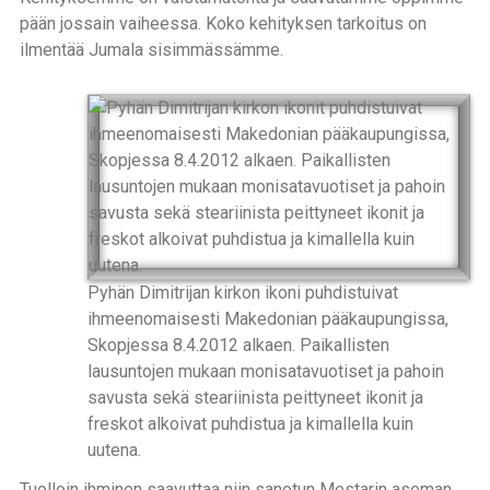
pään jossain vaiheessa. Koko kehityksen tarkoitus on
ilmentää Jumala sisimmässämme.
Pyhän Dimitrijan kirkon ikoni puhdistuivat
ihmeenomaisesti Makedonian pääkaupungissa,
Skopjessa 8.4.2012 alkaen. Paikallisten
lausuntojen mukaan monisatavuotiset ja pahoin
savusta sekä steariinista peittyneet ikonit ja
freskot alkoivat puhdistua ja kimallella kuin
uutena.
Tuolloin ihminen saavuttaa niin sanotun Mestarin aseman,