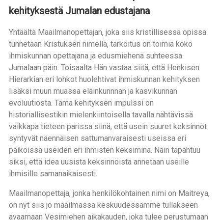
kehityksestä Jumalan edustajana
Yhtäältä Maailmanopettajan, joka siis kristillisessä opissa
tunnetaan Kristuksen nimellä, tarkoitus on toimia koko
ihmiskunnan opettajana ja edusmiehenä suhteessa
Jumalaan päin. Toisaalta Hän vastaa siitä, että Henkisen
Hierarkian eri lohkot huolehtivat ihmiskunnan kehityksen
lisäksi muun muassa eläinkunnnan ja kasvikunnan
evoluutiosta. Tämä kehityksen impulssi on
historiallisestikin mielenkiintoisella tavalla nähtävissä
vaikkapa tieteen parissa siinä, että usein suuret keksinnöt
syntyvät näennäisen sattumanvaraisesti useissa eri
paikoissa useiden eri ihmisten keksiminä. Näin tapahtuu
siksi, että idea uusista keksinnöistä annetaan useille
ihmisille samanaikaisesti.
Maailmanopettaja, jonka henkilökohtainen nimi on Maitreya,
on nyt siis jo maailmassa keskuudessamme tullakseen
avaamaan Vesimiehen aikakauden, joka tulee perustumaan