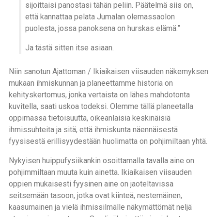
sijoittaisi panostasi tähän peliin. Päätelmä siis on,
että kannattaa pelata Jumalan olemassaolon
puolesta, jossa panoksena on hurskas elämä.”
Ja tästä sitten itse asiaan.
Niin sanotun Ajattoman / Ikiaikaisen viisauden näkemyksen
mukaan ihmiskunnan ja planeettamme historia on
kehityskertomus, jonka vertaista on lähes mahdotonta
kuvitella, saati uskoa todeksi. Olemme tällä planeetalla
oppimassa tietoisuutta, oikeanlaisia keskinäisiä
ihmissuhteita ja sitä, että ihmiskunta näennäisestä
fyysisestä erillisyydestään huolimatta on pohjimiltaan yhtä.
Nykyisen huippufysiikankin osoittamalla tavalla aine on
pohjimmiltaan muuta kuin ainetta. Ikiaikaisen viisauden
oppien mukaisesti fyysinen aine on jaoteltavissa
seitsemään tasoon, jotka ovat kiinteä, nestemäinen,
kaasumainen ja vielä ihmissilmälle näkymättömät neljä