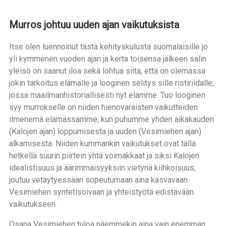
Murros johtuu uuden ajan vaikutuksista
Itse olen luennoinut tästä kehityskulusta suomalaisille jo
yli kymmenen vuoden ajan ja kerta toisensa jälkeen salin
yleisö on saanut iloa sekä lohtua siitä, että on olemassa
jokin tarkoitus elämälle ja looginen selitys sille ristiriidalle,
jossa maailmanhistoriallisesti nyt elämme. Tuo looginen
syy murrokselle on niiden hienovaraisten vaikutteiden
ilmenemä elämässämme, kun puhumme yhden aikakauden
(Kalojen ajan) loppumisesta ja uuden (Vesimiehen ajan)
alkamisesta. Niiden kummankin vaikutukset ovat tällä
hetkellä suurin piirtein yhtä voimakkaat ja siksi Kalojen
idealistisuus ja äärimmäisyyksiin vietynä kiihkoisuus,
joutuu vetäytyessään sopeutumaan aina kasvavaan
Vesimiehen syntetisoivaan ja yhteistyötä edistävään
vaikutukseen.
Osana Vesimiehen tuloa näemmekin aina vain enemmän