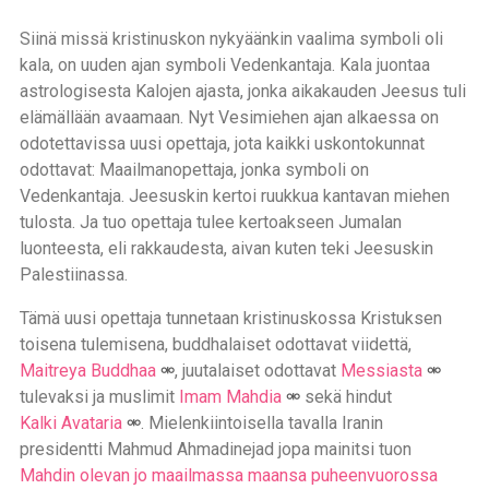
Siinä missä kristinuskon nykyäänkin vaalima symboli oli
kala, on uuden ajan symboli Vedenkantaja. Kala juontaa
astrologisesta Kalojen ajasta, jonka aikakauden Jeesus tuli
elämällään avaamaan. Nyt Vesimiehen ajan alkaessa on
odotettavissa uusi opettaja, jota kaikki uskontokunnat
odottavat: Maailmanopettaja, jonka symboli on
Vedenkantaja. Jeesuskin kertoi ruukkua kantavan miehen
tulosta. Ja tuo opettaja tulee kertoakseen Jumalan
luonteesta, eli rakkaudesta, aivan kuten teki Jeesuskin
Palestiinassa.
Tämä uusi opettaja tunnetaan kristinuskossa Kristuksen
toisena tulemisena, buddhalaiset odottavat viidettä,
Maitreya Buddhaa
, juutalaiset odottavat
Messiasta
tulevaksi ja muslimit
Imam Mahdia
sekä hindut
Kalki Avataria
. Mielenkiintoisella tavalla Iranin
presidentti Mahmud Ahmadinejad jopa mainitsi tuon
Mahdin olevan jo maailmassa maansa puheenvuorossa