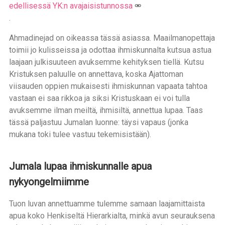
edellisessä YK:n avajaisistunnossa
.
Ahmadinejad on oikeassa tässä asiassa. Maailmanopettaja
toimii jo kulisseissa ja odottaa ihmiskunnalta kutsua astua
laajaan julkisuuteen avuksemme kehityksen tiellä. Kutsu
Kristuksen paluulle on annettava, koska Ajattoman
viisauden oppien mukaisesti ihmiskunnan vapaata tahtoa
vastaan ei saa rikkoa ja siksi Kristuskaan ei voi tulla
avuksemme ilman meiltä, ihmisiltä, annettua lupaa. Taas
tässä paljastuu Jumalan luonne: täysi vapaus (jonka
mukana toki tulee vastuu tekemisistään).
Jumala lupaa ihmiskunnalle apua
nykyongelmiimme
Tuon luvan annettuamme tulemme samaan laajamittaista
apua koko Henkiseltä Hierarkialta, minkä avun seurauksena