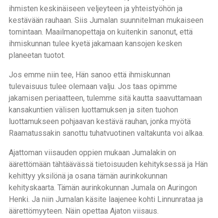
ihmisten keskinäiseen veljeyteen ja yhteistyöhön ja
kestävään rauhaan. Siis Jumalan suunnitelman mukaiseen
tomintaan. Maailmanopettaja on kuitenkin sanonut, että
ihmiskunnan tulee kyetä jakamaan kansojen kesken
planeetan tuotot.
Jos emme niin tee, Hän sanoo että ihmiskunnan
tulevaisuus tulee olemaan valju. Jos taas opimme
jakamisen periaatteen, tulemme sitä kautta saavuttamaan
kansakuntien välisen luottamuksen ja siten tuohon
luottamukseen pohjaavan kestävä rauhan, jonka myötä
Raamatussakin sanottu tuhatvuotinen valtakunta voi alkaa.
Ajattoman viisauden oppien mukaan Jumalakin on
äärettömään tähtäävässä tietoisuuden kehityksessä ja Hän
kehittyy yksilönä ja osana tämän aurinkokunnan
kehityskaarta. Tämän aurinkokunnan Jumala on Auringon
Henki. Ja niin Jumalan käsite laajenee kohti Linnunrataa ja
äärettömyyteen. Näin opettaa Ajaton viisaus.