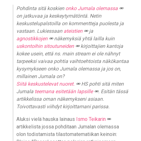
Pohdinta sitä koskien
onko Jumala olemassa
on jatkuvaa ja keskeytymätöntä. Netin
keskustelupalstoilla on kommentteja puolesta ja
vastaan. Lukiessaan
ateistien
ja
agnostikkojen
näkemyksiä yhtä lailla kuin
uskontoihin sitoutuneiden
kirjoittajien kantoja
kokee usein, että ns. main stream ei ole nähnyt
tarpeeksi vaivaa pohtia vaihtoehtoista näkökantaa
kysymykseen onko Jumala olemassa ja jos on,
millainen Jumala on?
Siitä keskustelevat nuoret.
HS pohti sitä miten
Jumala
teemana esitetään lapsille
. Esitän tässä
artikkelissa oman näkemykseni asiaan.
Toivottavasti viihdyt kirjoittamani parissa.
Aluksi vielä hauska lainaus
Ismo Teikarin
artikkelista jossa pohditaan Jumalan olemassa
olon todistamista tilastomatematiikan keinoin: