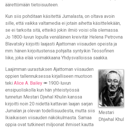
äärettömään tietoisuuteen.
Kun siis pohditaan käsitettä Jumalasta, on oltava avoin
sille, että vaikka valtamedia ei jotain aihetta käsittelekään,
se ei tarkoita sitä, etteikö jokin ilmiö voisi olla olemassa.
Jo 1800-luvun lopulla venäläinen kreivitär Helena Petrovna
Blavatsky kirjoitti laajasti Ajattoman viisauden opeista ja
mm. hänen kirjoitustensa pohjalta syntyikin Teosofinen
liike, joka elää voimakkaana Yhdysvalloissa saakka.
Laajimman uurastuksen Ajattoman viisauden
oppien tallennuksessa kirjalliseen muotoon
teki
Alice A. Bailey
1900-luvun
ensipuoliskolla kun hän yhteistyössä
tunnetun Mestari Djwhal Khulin kanssa
kirjoitti noin 20 nidettä kattavan laajan sarjan
Jumalan ja olevan todellisuudesta, mutta siis
Mestari
Ikiaikaisen viisauden näkökulmasta. Samaa
Dhjwhal Khul
oppia ovat tutkineet miljoonat ihmiset kautta