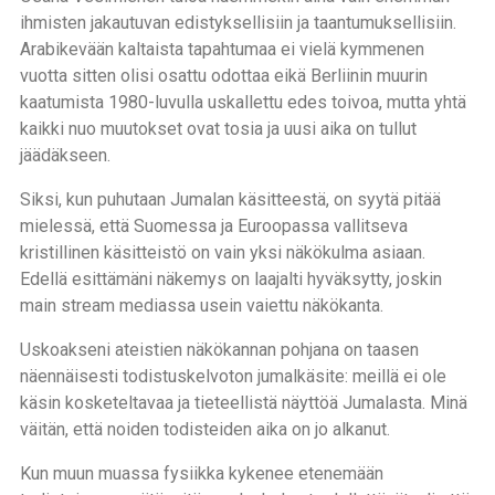
ihmisten jakautuvan edistyksellisiin ja taantumuksellisiin.
Arabikevään kaltaista tapahtumaa ei vielä kymmenen
vuotta sitten olisi osattu odottaa eikä Berliinin muurin
kaatumista 1980-luvulla uskallettu edes toivoa, mutta yhtä
kaikki nuo muutokset ovat tosia ja uusi aika on tullut
jäädäkseen.
Siksi, kun puhutaan Jumalan käsitteestä, on syytä pitää
mielessä, että Suomessa ja Euroopassa vallitseva
kristillinen käsitteistö on vain yksi näkökulma asiaan.
Edellä esittämäni näkemys on laajalti hyväksytty, joskin
main stream mediassa usein vaiettu näkökanta.
Uskoakseni ateistien näkökannan pohjana on taasen
näennäisesti todistuskelvoton jumalkäsite: meillä ei ole
käsin kosketeltavaa ja tieteellistä näyttöä Jumalasta. Minä
väitän, että noiden todisteiden aika on jo alkanut.
Kun muun muassa fysiikka kykenee etenemään