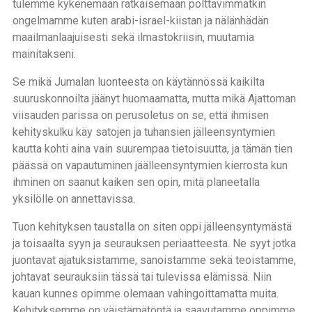
tulemme kykenemään ratkaisemaan polttavimmatkin
ongelmamme kuten arabi-israel-kiistan ja nälänhädän
maailmanlaajuisesti sekä ilmastokriisin, muutamia
mainitakseni.
Se mikä Jumalan luonteesta on käytännössä kaikilta
suuruskonnoilta jäänyt huomaamatta, mutta mikä Ajattoman
viisauden parissa on perusoletus on se, että ihmisen
kehityskulku käy satojen ja tuhansien jälleensyntymien
kautta kohti aina vain suurempaa tietoisuutta, ja tämän tien
päässä on vapautuminen jäälleensyntymien kierrosta kun
ihminen on saanut kaiken sen opin, mitä planeetalla
yksilölle on annettavissa.
Tuon kehityksen taustalla on siten oppi jälleensyntymästä
ja toisaalta syyn ja seurauksen periaatteesta. Ne syyt jotka
juontavat ajatuksistamme, sanoistamme sekä teoistamme,
johtavat seurauksiin tässä tai tulevissa elämissä. Niin
kauan kunnes opimme olemaan vahingoittamatta muita.
Kehityksemme on väistämätöntä ja saavutamme oppimme