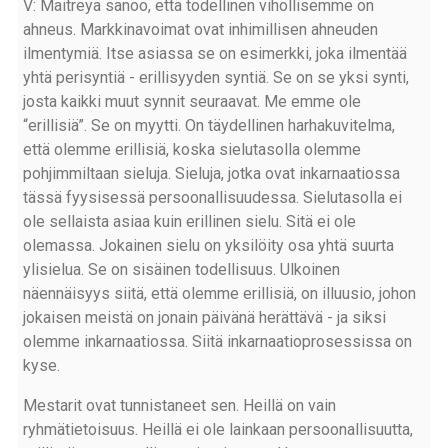
V: Maitreya sanoo, että todellinen vihollisemme on
ahneus. Markkinavoimat ovat inhimillisen ahneuden
ilmentymiä. Itse asiassa se on esimerkki, joka ilmentää
yhtä perisyntiä - erillisyyden syntiä. Se on se yksi synti,
josta kaikki muut synnit seuraavat. Me emme ole
“erillisiä”. Se on myytti. On täydellinen harhakuvitelma,
että olemme erillisiä, koska sielutasolla olemme
pohjimmiltaan sieluja. Sieluja, jotka ovat inkarnaatiossa
tässä fyysisessä persoonallisuudessa. Sielutasolla ei
ole sellaista asiaa kuin erillinen sielu. Sitä ei ole
olemassa. Jokainen sielu on yksilöity osa yhtä suurta
ylisielua. Se on sisäinen todellisuus. Ulkoinen
näennäisyys siitä, että olemme erillisiä, on illuusio, johon
jokaisen meistä on jonain päivänä herättävä - ja siksi
olemme inkarnaatiossa. Siitä inkarnaatioprosessissa on
kyse.
Mestarit ovat tunnistaneet sen. Heillä on vain
ryhmätietoisuus. Heillä ei ole lainkaan persoonallisuutta,