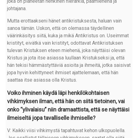
joka on planeetan henkinen hierarkia, päämiehenä ja
johtajana.
Mutta erottaakseni hänet antikristuksesta, haluan vain
sanoa tämän. Uskon, että on olemassa täydellinen
väärinkäsitys siitä, kuka ja mikä Antikristus on. Useimmat
kristityt, eivätkä vain kristityt, odottavat Antikristuksen
tulevan Kristuksen eteen miehenä, joka näyttäisi olevan
Kristus ja jota itse asiassa luullaan Kristukseksi ja, että
hän tekisi hämmästyttäviä asioita ja ihmeitä, jotka saisivat
jopa hyvin kehittyneet ihmiset ajattelemaan, että hän
saattaa itse asiassa olla Kristus.
Voiko ihminen käydä läpi henkilökohtaisen
vihkimyksen ilman, että hän on siitä tietoinen, vai
onko “ylivalaisu” niin dramaattista, että se näyttäisi
ilmeiseltä jopa tavalliselle ihmiselle?
V: Kaikki viisi vihkimystä tapahtuvat kehon ulkopuolella.
Jos osallistut tällaiseen vihkimykseen, saatat olla siitä