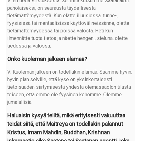
V: En tiedä Kristuksesta. Se, mitä kutsumme Saatanaksi,
paholaiseksi, on seurausta täydellisestä
tietämättömyydestä. Kun elätte illuusiossa, tunne-,
fyysisissä tai mentaalisissa käyttövälineissänne, olette
tietämättömyydessä tai poissa valosta. Heti kun
ilmennätte tuota tietoa ja näette hengen , sieluna, olette
tiedossa ja valossa.
Onko kuoleman jälkeen elämää?
V: Kuoleman jälkeen on todellakin elämää. Saamme hyvin,
hyvin pian selville, että kyse on yksinkertaisesti
tietoisuuden siirtymisestä yhdestä olemassaolon tilasta
toiseen, että emme ole fyysinen kehomme. Olemme
jumalallisia.
Haluaisin kysyä teiltä, mikä erityisesti vakuuttaa
teidät siitä, että Maitreya on todellakin palannut
Kristus, Imam Mahdin, Buddhan, Krishnan
inkarnaatio eikä Saatana tai Saatanan agentti, joka