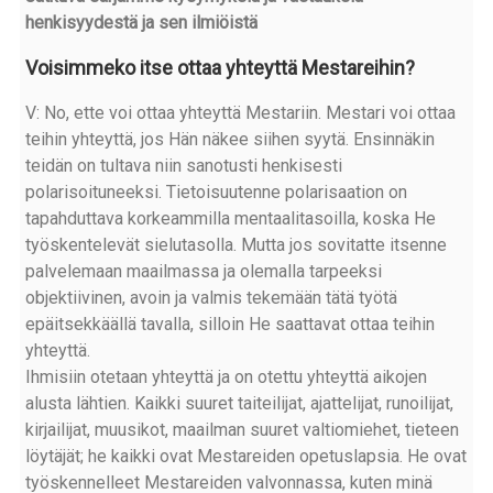
henkisyydestä ja sen ilmiöistä
Voisimmeko itse ottaa yhteyttä Mestareihin?
V: No, ette voi ottaa yhteyttä Mestariin. Mestari voi ottaa
teihin yhteyttä, jos Hän näkee siihen syytä. Ensinnäkin
teidän on tultava niin sanotusti henkisesti
polarisoituneeksi. Tietoisuutenne polarisaation on
tapahduttava korkeammilla mentaalitasoilla, koska He
työskentelevät sielutasolla. Mutta jos sovitatte itsenne
palvelemaan maailmassa ja olemalla tarpeeksi
objektiivinen, avoin ja valmis tekemään tätä työtä
epäitsekkäällä tavalla, silloin He saattavat ottaa teihin
yhteyttä.
Ihmisiin otetaan yhteyttä ja on otettu yhteyttä aikojen
alusta lähtien. Kaikki suuret taiteilijat, ajattelijat, runoilijat,
kirjailijat, muusikot, maailman suuret valtiomiehet, tieteen
löytäjät; he kaikki ovat Mestareiden opetuslapsia. He ovat
työskennelleet Mestareiden valvonnassa, kuten minä