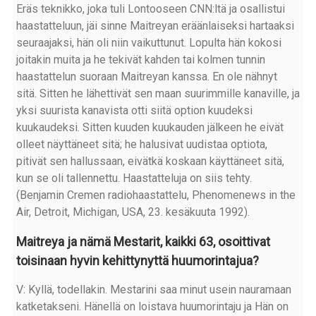
Eräs teknikko, joka tuli Lontooseen CNN:ltä ja osallistui
haastatteluun, jäi sinne Maitreyan eräänlaiseksi hartaaksi
seuraajaksi, hän oli niin vaikuttunut. Lopulta hän kokosi
joitakin muita ja he tekivät kahden tai kolmen tunnin
haastattelun suoraan Maitreyan kanssa. En ole nähnyt
sitä. Sitten he lähettivät sen maan suurimmille kanaville, ja
yksi suurista kanavista otti siitä option kuudeksi
kuukaudeksi. Sitten kuuden kuukauden jälkeen he eivät
olleet näyttäneet sitä; he halusivat uudistaa optiota,
pitivät sen hallussaan, eivätkä koskaan käyttäneet sitä,
kun se oli tallennettu. Haastatteluja on siis tehty.
(Benjamin Cremen radiohaastattelu, Phenomenews in the
Air, Detroit, Michigan, USA, 23. kesäkuuta 1992).
Maitreya ja nämä Mestarit, kaikki 63, osoittivat
toisinaan hyvin kehittynyttä huumorintajua?
V: Kyllä, todellakin. Mestarini saa minut usein nauramaan
katketakseni. Hänellä on loistava huumorintaju ja Hän on