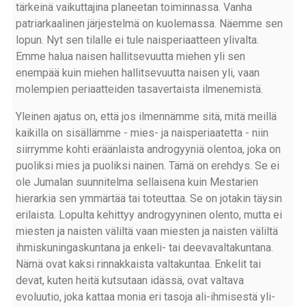
tärkeinä vaikuttajina planeetan toiminnassa. Vanha
patriarkaalinen järjestelmä on kuolemassa. Näemme sen
lopun. Nyt sen tilalle ei tule naisperiaatteen ylivalta.
Emme halua naisen hallitsevuutta miehen yli sen
enempää kuin miehen hallitsevuutta naisen yli, vaan
molempien periaatteiden tasavertaista ilmenemistä.
Yleinen ajatus on, että jos ilmennämme sitä, mitä meillä
kaikilla on sisällämme - mies- ja naisperiaatetta - niin
siirrymme kohti eräänlaista androgyyniä olentoa, joka on
puoliksi mies ja puoliksi nainen. Tämä on erehdys. Se ei
ole Jumalan suunnitelma sellaisena kuin Mestarien
hierarkia sen ymmärtää tai toteuttaa. Se on jotakin täysin
erilaista. Lopulta kehittyy androgyyninen olento, mutta ei
miesten ja naisten väliltä vaan miesten ja naisten väliltä
ihmiskuningaskuntana ja enkeli- tai deevavaltakuntana.
Nämä ovat kaksi rinnakkaista valtakuntaa. Enkelit tai
devat, kuten heitä kutsutaan idässä, ovat valtava
evoluutio, joka kattaa monia eri tasoja ali-ihmisestä yli-