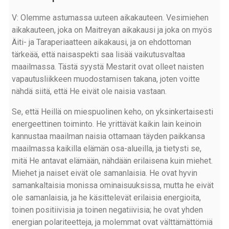
V: Olemme astumassa uuteen aikakauteen. Vesimiehen
aikakauteen, joka on Maitreyan aikakausi ja joka on myös
Äiti- ja Taraperiaatteen aikakausi, ja on ehdottoman
tärkeää, että naisaspekti saa lisää vaikutusvaltaa
maailmassa. Tästä syystä Mestarit ovat olleet naisten
vapautusliikkeen muodostamisen takana, joten voitte
nähdä siitä, että He eivät ole naisia vastaan.
Se, että Heillä on miespuolinen keho, on yksinkertaisesti
energeettinen toiminto. He yrittävät kaikin lain keinoin
kannustaa maailman naisia ottamaan täyden paikkansa
maailmassa kaikilla elämän osa-alueilla, ja tietysti se,
mitä He antavat elämään, nähdään erilaisena kuin miehet.
Miehet ja naiset eivät ole samanlaisia. He ovat hyvin
samankaltaisia monissa ominaisuuksissa, mutta he eivät
ole samanlaisia, ja he käsittelevät erilaisia energioita,
toinen positiivisia ja toinen negatiivisia; he ovat yhden
energian polariteetteja, ja molemmat ovat välttämättömiä