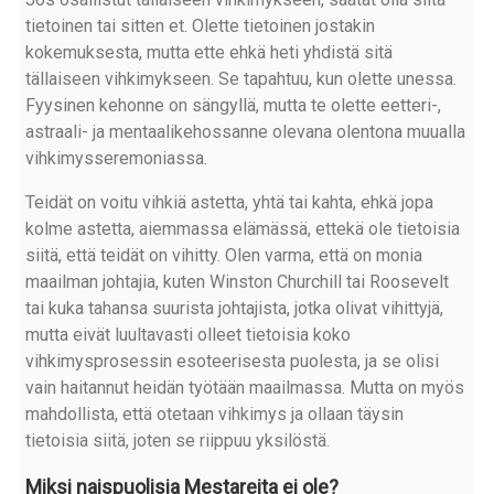
tietoinen tai sitten et. Olette tietoinen jostakin
kokemuksesta, mutta ette ehkä heti yhdistä sitä
tällaiseen vihkimykseen. Se tapahtuu, kun olette unessa.
Fyysinen kehonne on sängyllä, mutta te olette eetteri-,
astraali- ja mentaalikehossanne olevana olentona muualla
vihkimysseremoniassa.
Teidät on voitu vihkiä astetta, yhtä tai kahta, ehkä jopa
kolme astetta, aiemmassa elämässä, ettekä ole tietoisia
siitä, että teidät on vihitty. Olen varma, että on monia
maailman johtajia, kuten Winston Churchill tai Roosevelt
tai kuka tahansa suurista johtajista, jotka olivat vihittyjä,
mutta eivät luultavasti olleet tietoisia koko
vihkimysprosessin esoteerisesta puolesta, ja se olisi
vain haitannut heidän työtään maailmassa. Mutta on myös
mahdollista, että otetaan vihkimys ja ollaan täysin
tietoisia siitä, joten se riippuu yksilöstä.
Miksi naispuolisia Mestareita ei ole?