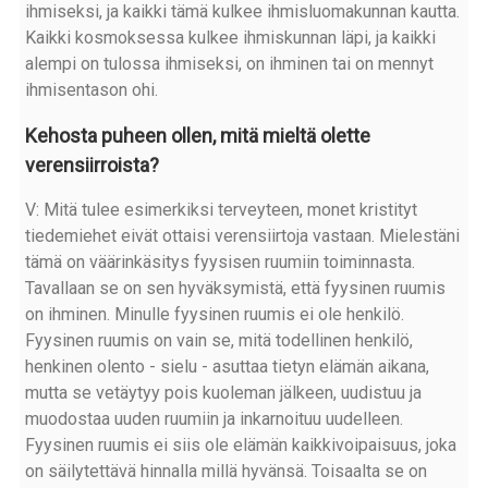
ihmiseksi, ja kaikki tämä kulkee ihmisluomakunnan kautta.
Kaikki kosmoksessa kulkee ihmiskunnan läpi, ja kaikki
alempi on tulossa ihmiseksi, on ihminen tai on mennyt
ihmisentason ohi.
Kehosta puheen ollen, mitä mieltä olette
verensiirroista?
V: Mitä tulee esimerkiksi terveyteen, monet kristityt
tiedemiehet eivät ottaisi verensiirtoja vastaan. Mielestäni
tämä on väärinkäsitys fyysisen ruumiin toiminnasta.
Tavallaan se on sen hyväksymistä, että fyysinen ruumis
on ihminen. Minulle fyysinen ruumis ei ole henkilö.
Fyysinen ruumis on vain se, mitä todellinen henkilö,
henkinen olento - sielu - asuttaa tietyn elämän aikana,
mutta se vetäytyy pois kuoleman jälkeen, uudistuu ja
muodostaa uuden ruumiin ja inkarnoituu uudelleen.
Fyysinen ruumis ei siis ole elämän kaikkivoipaisuus, joka
on säilytettävä hinnalla millä hyvänsä. Toisaalta se on