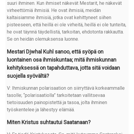
suuri ihminen. Kun ihmiset näkevät Mestarit, he näkevät
virheettömiä ihmisiä. He ovat ihmisiä, meidän
kaltaisiamme ihmisiä, jotka ovat kehittyneet siihen
pisteeseen, että heillä ei ole virheitä, heillä ei ole tunteita,
he ovat täynnä täydellistä, tarkoitan, ehdotonta rakkautta.
Se on heidän olemuksensa luonne.
Mestari Djwhal Kuhl sanoo, että syöpä on
luontainen osa ihmiskuntaa; mitä ihmiskunnan
kehityksessä on tapahduttava, jotta sitä voidaan
suojella syövältä?
V: Ihmiskunnan polarisaation on siirryttävä korkeammalle
tasolle; “polarisaatiolla” tarkoitetaan vallitsevaa
tietoisuuden painopistettä ja tasoa, jolta ihminen
työskentelee ja lähestyy elämää.
Miten Kristus suhtautui Saatanaan?