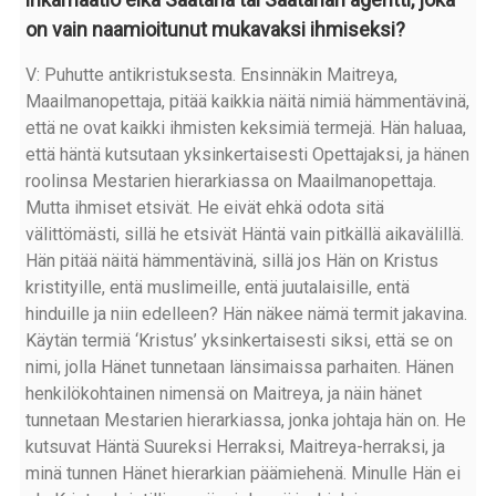
on vain naamioitunut mukavaksi ihmiseksi?
V: Puhutte antikristuksesta. Ensinnäkin Maitreya,
Maailmanopettaja, pitää kaikkia näitä nimiä hämmentävinä,
että ne ovat kaikki ihmisten keksimiä termejä. Hän haluaa,
että häntä kutsutaan yksinkertaisesti Opettajaksi, ja hänen
roolinsa Mestarien hierarkiassa on Maailmanopettaja.
Mutta ihmiset etsivät. He eivät ehkä odota sitä
välittömästi, sillä he etsivät Häntä vain pitkällä aikavälillä.
Hän pitää näitä hämmentävinä, sillä jos Hän on Kristus
kristityille, entä muslimeille, entä juutalaisille, entä
hinduille ja niin edelleen? Hän näkee nämä termit jakavina.
Käytän termiä ‘Kristus’ yksinkertaisesti siksi, että se on
nimi, jolla Hänet tunnetaan länsimaissa parhaiten. Hänen
henkilökohtainen nimensä on Maitreya, ja näin hänet
tunnetaan Mestarien hierarkiassa, jonka johtaja hän on. He
kutsuvat Häntä Suureksi Herraksi, Maitreya-herraksi, ja
minä tunnen Hänet hierarkian päämiehenä. Minulle Hän ei