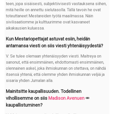
teen, jopa sisäisesti, subjektiivisesti vastauksena siihen,
mitä heille on annettu sielutasolla. Tällä tavoin he ovat
toteuttaneet Mestareiden työtä maailmassa. Näin
sivilisaatiomme ja kulttuurimme ovat kasvaneet
aikakausien kuluessa.
Kun Mestariopettajat astuvat esiin, heidän
antamansa viesti on siis viesti yhtenäisyydestä?
V: Se tulee olemaan yhtenäisyyden viesti. Maitreya on
sanonut, että ensimmäinen, ehdottomasti ensimmäinen,
olennainen askel, joka ihmiskunnan on otettava, on nähdä
itsensä yhtenä; että olemme yhden ihmiskunnan veljiä ja
sisaria yhden Jumalan alla.
Mainitsitte kaupallisuuden. Todellinen
vihollisemme on siis
Madison Avenuen
kaupallistuminen?