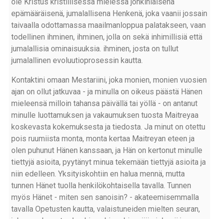
ole Kristus kristillisessä mielessä jonkinlaisena
epämääräisenä, jumalallisena Henkenä, joka vaanii jossain
taivaalla odottamassa maailmanloppua palatakseen, vaan
todellinen ihminen, ihminen, jolla on sekä inhimillisiä että
jumalallisia ominaisuuksia. ihminen, josta on tullut
jumalallinen evoluutioprosessin kautta.
Kontaktini omaan Mestariini, joka monien, monien vuosien
ajan on ollut jatkuvaa - ja minulla on oikeus päästä Hänen
mieleensä milloin tahansa päivällä tai yöllä - on antanut
minulle luottamuksen ja vakaumuksen tuosta Maitreyaa
koskevasta kokemuksesta ja tiedosta. Ja minut on otettu
pois ruumiista monta, monta kertaa Maitreyan eteen ja
olen puhunut Hänen kanssaan, ja Hän on kertonut minulle
tiettyjä asioita, pyytänyt minua tekemään tiettyjä asioita ja
niin edelleen. Yksityiskohtiin en halua mennä, mutta
tunnen Hänet tuolla henkilökohtaisella tavalla. Tunnen
myös Hänet - miten sen sanoisin? - akateemisemmalla
tavalla Opetusten kautta, valaistuneiden mielten seuran,