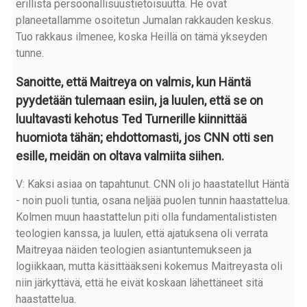
erillistä persoonallisuustietoisuutta. He ovat
planeetallamme osoitetun Jumalan rakkauden keskus.
Tuo rakkaus ilmenee, koska Heillä on tämä ykseyden
tunne.
Sanoitte, että Maitreya on valmis, kun Häntä
pyydetään tulemaan esiin, ja luulen, että se on
luultavasti kehotus Ted Turnerille kiinnittää
huomiota tähän; ehdottomasti, jos CNN otti sen
esille, meidän on oltava valmiita siihen.
V: Kaksi asiaa on tapahtunut. CNN oli jo haastatellut Häntä
- noin puoli tuntia, osana neljää puolen tunnin haastattelua.
Kolmen muun haastattelun piti olla fundamentalististen
teologien kanssa, ja luulen, että ajatuksena oli verrata
Maitreyaa näiden teologien asiantuntemukseen ja
logiikkaan, mutta käsittääkseni kokemus Maitreyasta oli
niin järkyttävä, että he eivät koskaan lähettäneet sitä
haastattelua.