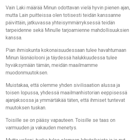
Vain Laki määrää Minun odottavan vielä hyvin pienen ajan,
mutta Lain puitteissa olen totisesti teidän kanssanne
päivittäin, jatkuvassa yhteisymmärryksessä teidän
tarpeidenne sekä Minulle tarjoamienne mahdollisuuksien
kanssa.
Pian ihmiskunta kokonaisuudessaan tulee havahtumaan
Minun läsnäolooni ja täydessä halukkuudessa tulee
hyväksymään tämän, meidän maailmamme
muodonmuutoksen.
Muistakaa, että olemme yhden sivilisaation alussa ja
toisen lopussa, yhdessä maailmanhistorian eeppisessä
ajanjaksossa ja ymmärtäkää täten, että ihmiset tuntevat
muutoksen tuskan.
Toisille se on pääsy vapauteen. Toisille se taas on
varmuuden ja vakauden menetys.