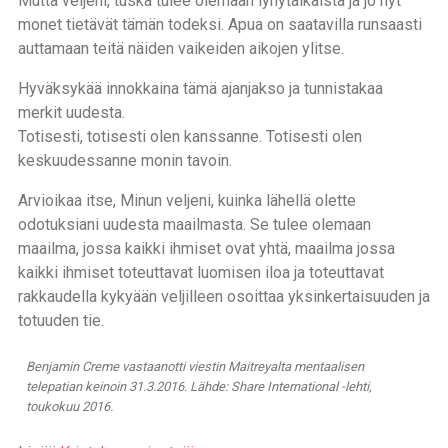
Mutta veljeni, tuska tulee olemaan lyhytaikaista ja jo nyt
monet tietävät tämän todeksi. Apua on saatavilla runsaasti
auttamaan teitä näiden vaikeiden aikojen ylitse.
Hyväksykää innokkaina tämä ajanjakso ja tunnistakaa
merkit uudesta.
Totisesti, totisesti olen kanssanne. Totisesti olen
keskuudessanne monin tavoin.
Arvioikaa itse, Minun veljeni, kuinka lähellä olette
odotuksiani uudesta maailmasta. Se tulee olemaan
maailma, jossa kaikki ihmiset ovat yhtä, maailma jossa
kaikki ihmiset toteuttavat luomisen iloa ja toteuttavat
rakkaudella kykyään veljilleen osoittaa yksinkertaisuuden ja
totuuden tie.
Benjamin Creme vastaanotti viestin Maitreyalta mentaalisen
telepatian keinoin 31.3.2016. Lähde: Share International -lehti,
toukokuu 2016.