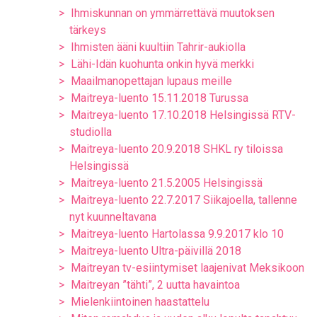
Ihmiskunnan on ymmärrettävä muutoksen
tärkeys
Ihmisten ääni kuultiin Tahrir-aukiolla
Lähi-Idän kuohunta onkin hyvä merkki
Maailmanopettajan lupaus meille
Maitreya-luento 15.11.2018 Turussa
Maitreya-luento 17.10.2018 Helsingissä RTV-
studiolla
Maitreya-luento 20.9.2018 SHKL ry tiloissa
Helsingissä
Maitreya-luento 21.5.2005 Helsingissä
Maitreya-luento 22.7.2017 Siikajoella, tallenne
nyt kuunneltavana
Maitreya-luento Hartolassa 9.9.2017 klo 10
Maitreya-luento Ultra-päivillä 2018
Maitreyan tv-esiintymiset laajenivat Meksikoon
Maitreyan ”tähti”, 2 uutta havaintoa
Mielenkiintoinen haastattelu