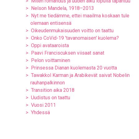
Miten romahdus ja uuden alku lopulta tapahtuu
Nelson Mandela, 1918–2013
Nyt me tiedämme, ettei maailma koskaan tule
olemaan entisensä
Oikeudenmukaisuuden voitto on taattu
Onko CoVid-19 'tavanomaisen' kuolema?
Oppi avataaroista
Paavi Franciscuksen viisaat sanat
Pelon voittaminen
Prinsessa Dianan kuolemasta 20 vuotta
Tawakkol Karman ja Arabikevät saivat Nobelin
rauhanpalkinnon
Transition aika 2018
Uudistus on taattu
Vuosi 2011
Yhdessä