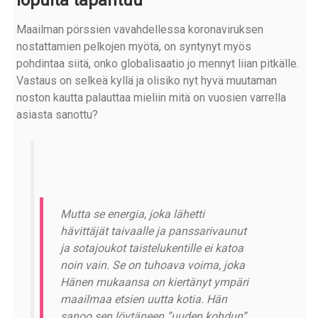
lopulta tapahtuu
Maailman pörssien vavahdellessa koronaviruksen
nostattamien pelkojen myötä, on syntynyt myös
pohdintaa siitä, onko globalisaatio jo mennyt liian pitkälle.
Vastaus on selkeä kyllä ja olisiko nyt hyvä muutaman
noston kautta palauttaa mieliin mitä on vuosien varrella
asiasta sanottu?
Mutta se energia, joka lähetti
hävittäjät taivaalle ja panssarivaunut
ja sotajoukot taistelukentille ei katoa
noin vain. Se on tuhoava voima, joka
Hänen mukaansa on kiertänyt ympäri
maailmaa etsien uutta kotia. Hän
sanoo sen löytäneen ”uuden kohdun”.