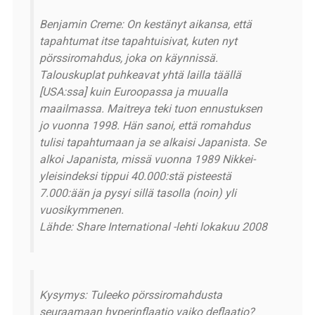
Benjamin Creme: On kestänyt aikansa, että
tapahtumat itse tapahtuisivat, kuten nyt
pörssiromahdus, joka on käynnissä.
Talouskuplat puhkeavat yhtä lailla täällä
[USA:ssa] kuin Euroopassa ja muualla
maailmassa. Maitreya teki tuon ennustuksen
jo vuonna 1998. Hän sanoi, että romahdus
tulisi tapahtumaan ja se alkaisi Japanista. Se
alkoi Japanista, missä vuonna 1989 Nikkei-
yleisindeksi tippui 40.000:stä pisteestä
7.000:ään ja pysyi sillä tasolla (noin) yli
vuosikymmenen.
Lähde: Share International -lehti lokakuu 2008
Kysymys: Tuleeko pörssiromahdusta
seuraamaan hyperinflaatio vaiko deflaatio?