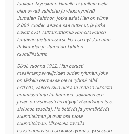
tuolloin. Myöskään Hänellä ei tuolloin vielä
ollut syvää suhdetta ja yhdentymistä
Jumalan Tahtoon, jotka asiat Hän on viime
2.000 vuoden aikana saavuttanut, ja jotka
seikat ovat välttämättömiä Hänelle Hänen
tehtävän täyttämiseksi. Hän on nyt Jumalan
Rakkauden ja Jumalan Tahdon
ruumiillistuma.
Siksi, vuonna 1922, Hän perusti
maailmanpalvelijoiden uuden ryhmän, joka
on tärkein olemassa oleva ryhmä tällä
hetkellä, vaikkei sillä olekaan mitään ulkoista
organisaatiota tai hahmoa. Jokainen sen
jäsen on sisäisesti linkittynyt Hierarkiaan (s.o.
sielunsa tasolla). He tietävät ja ymmärtävät
suunnitelman ja ovat osa tuota
suunnitelmaa. Ulkoisella tavalla
havainnoitavissa on kaksi ryhmää: yksi suuri