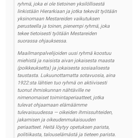
ryhmä, joka ei ole tietoinen yksilöllisestä
linkistään Hierarkiaan ja jotka tekevät työtään
yksinomaan Mestareiden vaikutuksen
perusteella ja toinen, pienempi ryhmä, joka
tekee tietoisesti työtään Mestareiden
suorassa ohjauksessa.
Maailmanpalvelijoiden uusi ryhmä koostuu
miehistä ja naisista aivan jokaisesta maasta
(poikkeuksetta) ja jokaisesta sosiaalisesta
taustasta. Lukuunottamatta sotavuosia, aina
1922:sta lähtien tuo ryhmä on aktiivisesti
tuonut ihmiskunnan nähtäville ne
nimenomaiset toimintaperiaatteet, jotka
tulevat ohjaamaan elämäämme
tulevaisuudessa — oikeiden ihmissuhteiden,
jakamisen ja oikeudenmukaisuuden
periaatteet. Heitä löytyy opetuksen parista,
politiikasta, talouselämästä ja tieteen parista.