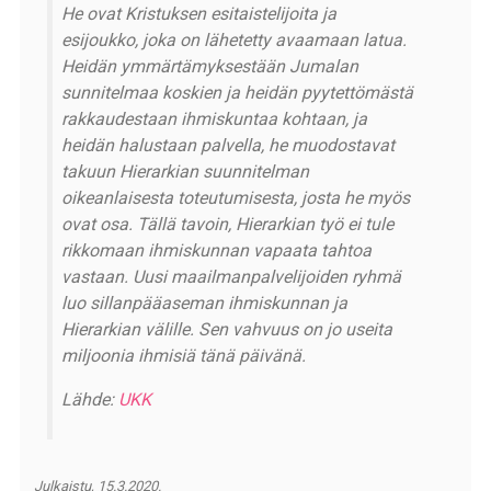
He ovat Kristuksen esitaistelijoita ja
esijoukko, joka on lähetetty avaamaan latua.
Heidän ymmärtämyksestään Jumalan
sunnitelmaa koskien ja heidän pyytettömästä
rakkaudestaan ihmiskuntaa kohtaan, ja
heidän halustaan palvella, he muodostavat
takuun Hierarkian suunnitelman
oikeanlaisesta toteutumisesta, josta he myös
ovat osa. Tällä tavoin, Hierarkian työ ei tule
rikkomaan ihmiskunnan vapaata tahtoa
vastaan. Uusi maailmanpalvelijoiden ryhmä
luo sillanpääaseman ihmiskunnan ja
Hierarkian välille. Sen vahvuus on jo useita
miljoonia ihmisiä tänä päivänä.
Lähde:
UKK
Julkaistu, 15.3.2020.