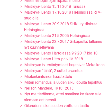
Maailmanopettajan lupaus meille
Maitreya-luento 15.11.2018 Turussa
Maitreya-luento 17.10.2018 Helsingissä RTV-
studiolla
Maitreya-luento 20.9.2018 SHKL ry tiloissa
Helsingissä
Maitreya-luento 21.5.2005 Helsingissä
Maitreya-luento 22.7.2017 Siikajoella, tallenne
nyt kuunneltavana
Maitreya-luento Hartolassa 9.9.2017 klo 10
Maitreya-luento Ultra-päivillä 2018
Maitreyan tv-esiintymiset laajenivat Meksikoon
Maitreyan ”tähti”, 2 uutta havaintoa
Mielenkiintoinen haastattelu
Miten romahdus ja uuden alku lopulta tapahtuu
Nelson Mandela, 1918–2013
Nyt me tiedämme, ettei maailma koskaan tule
olemaan entisensä
Oikeudenmukaisuuden voitto on taattu