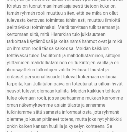
Kristus on tuonut maailmanlaajuisesti tietoon kuka on,
tämän ryhmän rooli muuttuu siten, että se mikä on ollut
tulevasta kertovaa toimintaa tähän asti, muuttuu ilmiöitä
selittäväksi toiminnaksi. Meitä tarvitaan tulkitsemaan ja
kertomaan siitä, mitä Hierarkian tulo julkisuuteen
tarkoittaa käytännössä ja keitä nämä hahmot ovat ja mikä
on ihmisten rooli tässä kaikessa. Meidän kaikkien
tehtäväksi tulee fasilitointi ja mahdollistaminen, siltojen
ylittämisen mahdollistaminen eri tulkintojen välillä ja eri
ihmisajattelun tulkintojen välillä. Erilaiset taustat ja
erilaiset persoonallisuudet tulevat kokemaan erilaisia
tarpeita, kun Julkitulon päivä on toteutunut ja silloin hyvät
neuvot tulevat olemaan kalliita. Meidän kaikkien tehtävä
tulee olemaan rooli, jossa parhaamme mukaan kerromme
oman näkemyksemme asiain tilasta ja annamme
tulkintamme siitä samasta informaatiosta, jota ryhmänä
olemme jo kauan pitäneet totena, mutta joka nyt yhtäkkiä
onkin kaiken kansan huulilla ja kyselyn kohteena. Se