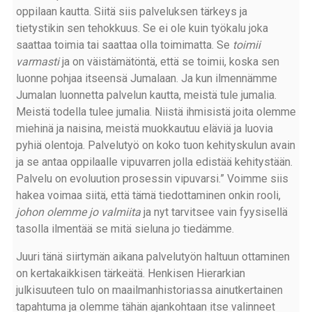
oppilaan kautta. Siitä siis palveluksen tärkeys ja
tietystikin sen tehokkuus. Se ei ole kuin työkalu joka
saattaa toimia tai saattaa olla toimimatta. Se
toimii
varmasti
ja on väistämätöntä, että se toimii, koska sen
luonne pohjaa itseensä Jumalaan. Ja kun ilmennämme
Jumalan luonnetta palvelun kautta, meistä tule jumalia.
Meistä todella tulee jumalia. Niistä ihmisistä joita olemme
miehinä ja naisina, meistä muokkautuu eläviä ja luovia
pyhiä olentoja. Palvelutyö on koko tuon kehityskulun avain
ja se antaa oppilaalle vipuvarren jolla edistää kehitystään.
Palvelu on evoluution prosessin vipuvarsi.” Voimme siis
hakea voimaa siitä, että tämä tiedottaminen onkin rooli,
johon olemme jo valmiita
ja nyt tarvitsee vain fyysisellä
tasolla ilmentää se mitä sieluna jo tiedämme.
Juuri tänä siirtymän aikana palvelutyön haltuun ottaminen
on kertakaikkisen tärkeätä. Henkisen Hierarkian
julkisuuteen tulo on maailmanhistoriassa ainutkertainen
tapahtuma ja olemme tähän ajankohtaan itse valinneet