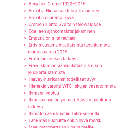
Benjamin Creme 1922–2016
Brexit ja Hierarkian tulo julkisuuteen
Brexitin suurempi kuva
Cremen luento Sveitsin televisiossa
Edelleen ajankohtaista: jakaminen
Empatia on silta rauhaan
Erityislausuma hiljattaisista tapahtumista
marraskuussa 2015
Erottelun miekan tärkeys
Franciskus peräänkuuluttaa elämisen
yksikertaistamista
Harvey-hurrikaanin todelliset syyt
Hierarkia varoitti WTC-iskujen vastatoimista
Ihmisen vastuu
Ihmiskunnan on ymmärrettävä muutoksen
tärkeys
Ihmisten ääni kuultiin Tahrir-aukiolla
Lähi-Idän kuohunta onkin hyvä merkki
Maailmanopettajan lupaus meille