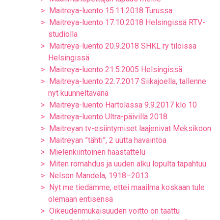
Maitreya-luento 15.11.2018 Turussa
Maitreya-luento 17.10.2018 Helsingissä RTV-
studiolla
Maitreya-luento 20.9.2018 SHKL ry tiloissa
Helsingissä
Maitreya-luento 21.5.2005 Helsingissä
Maitreya-luento 22.7.2017 Siikajoella, tallenne
nyt kuunneltavana
Maitreya-luento Hartolassa 9.9.2017 klo 10
Maitreya-luento Ultra-päivillä 2018
Maitreyan tv-esiintymiset laajenivat Meksikoon
Maitreyan ”tähti”, 2 uutta havaintoa
Mielenkiintoinen haastattelu
Miten romahdus ja uuden alku lopulta tapahtuu
Nelson Mandela, 1918–2013
Nyt me tiedämme, ettei maailma koskaan tule
olemaan entisensä
Oikeudenmukaisuuden voitto on taattu