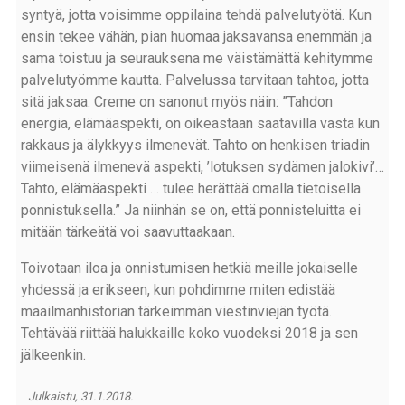
syntyä, jotta voisimme oppilaina tehdä palvelutyötä. Kun
ensin tekee vähän, pian huomaa jaksavansa enemmän ja
sama toistuu ja seurauksena me väistämättä kehitymme
palvelutyömme kautta. Palvelussa tarvitaan tahtoa, jotta
sitä jaksaa. Creme on sanonut myös näin: ”Tahdon
energia, elämäaspekti, on oikeastaan saatavilla vasta kun
rakkaus ja älykkyys ilmenevät. Tahto on henkisen triadin
viimeisenä ilmenevä aspekti, ’lotuksen sydämen jalokivi’…
Tahto, elämäaspekti … tulee herättää omalla tietoisella
ponnistuksella.” Ja niinhän se on, että ponnisteluitta ei
mitään tärkeätä voi saavuttaakaan.
Toivotaan iloa ja onnistumisen hetkiä meille jokaiselle
yhdessä ja erikseen, kun pohdimme miten edistää
maailmanhistorian tärkeimmän viestinviejän työtä.
Tehtävää riittää halukkaille koko vuodeksi 2018 ja sen
jälkeenkin.
Julkaistu, 31.1.2018.