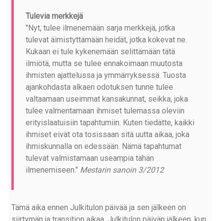
Tulevia merkkejä
"Nyt, tulee ilmenemään sarja merkkejä, jotka
tulevat äimistyttämään heidät, jotka kokevat ne.
Kukaan ei tule kykenemään selittämään tätä
ilmiötä, mutta se tulee ennakoimaan muutosta
ihmisten ajattelussa ja ymmärryksessä. Tuosta
ajankohdasta alkaen odotuksen tunne tulee
valtaamaan useimmat kansakunnat, seikka, joka
tulee valmentamaan ihmiset tulemassa oleviin
erityislaatuisiin tapahtumiin. Kuten tiedätte, kaikki
ihmiset eivät ota tosissaan sitä uutta aikaa, joka
ihmiskunnalla on edessään. Nämä tapahtumat
tulevat valmistamaan useampia tähän
ilmenemiseen."
Mestarin sanoin 3/2012
Tämä aika ennen Julkitulon päivää ja sen jälkeen on
siirtymän ja transition aikaa. Julkitulon päivän jälkeen, kun