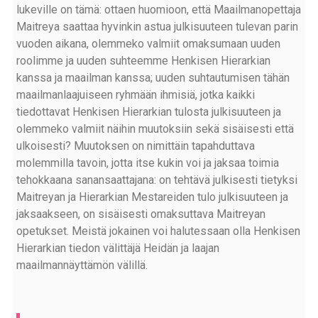
lukeville on tämä: ottaen huomioon, että Maailmanopettaja
Maitreya saattaa hyvinkin astua julkisuuteen tulevan parin
vuoden aikana, olemmeko valmiit omaksumaan uuden
roolimme ja uuden suhteemme Henkisen Hierarkian
kanssa ja maailman kanssa; uuden suhtautumisen tähän
maailmanlaajuiseen ryhmään ihmisiä, jotka kaikki
tiedottavat Henkisen Hierarkian tulosta julkisuuteen ja
olemmeko valmiit näihin muutoksiin sekä sisäisesti että
ulkoisesti? Muutoksen on nimittäin tapahduttava
molemmilla tavoin, jotta itse kukin voi ja jaksaa toimia
tehokkaana sanansaattajana: on tehtävä julkisesti tietyksi
Maitreyan ja Hierarkian Mestareiden tulo julkisuuteen ja
jaksaakseen, on sisäisesti omaksuttava Maitreyan
opetukset. Meistä jokainen voi halutessaan olla Henkisen
Hierarkian tiedon välittäjä Heidän ja laajan
maailmannäyttämön välillä.