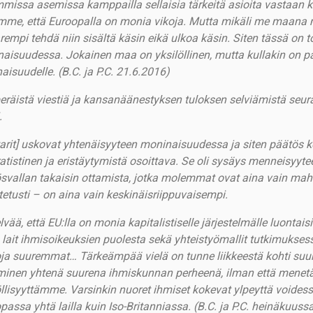
missa asemissa kamppailla sellaisia tärkeitä asioita vastaan 
mme, että Euroopalla on monia vikoja. Mutta mikäli me maana m
rempi tehdä niin sisältä käsin eikä ulkoa käsin. Siten tässä on t
aisuudessa. Jokainen maa on yksilöllinen, mutta kullakin on pa
aisuudelle.
(B.C. ja P.C. 21.6.2016)
eräistä viestiä ja kansanäänestyksen tuloksen selviämistä seur
.
arit] uskovat yhtenäisyyteen moninaisuudessa ja siten päätös k
atistinen ja eristäytymistä osoittava. Se oli sysäys menneisyyteen
svallan takaisin ottamista, jotka molemmat ovat aina vain m
tetusti – on aina vain keskinäisriippuvaisempi.
lvää, että EU:lla on monia kapitalistiselle järjestelmälle luontai
 lait ihmisoikeuksien puolesta sekä yhteistyömallit tutkimukses
oja suuremmat… Tärkeämpää vielä on tunne liikkeestä kohti su
inen yhtenä suurena ihmiskunnan perheenä, ilman että menetä
öllisyyttämme. Varsinkin nuoret ihmiset kokevat ylpeyttä voide
passa yhtä lailla kuin Iso-Britanniassa.
(B.C. ja P.C. heinäkuuss