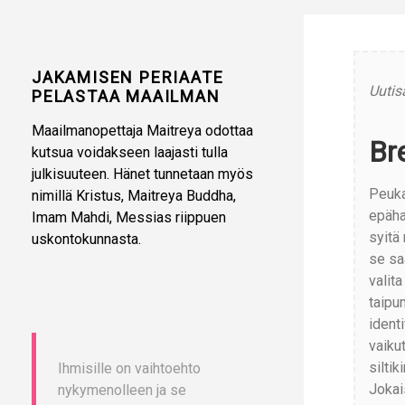
JAKAMISEN PERIAATE
Uutis
PELASTAA MAAILMAN
Maailmanopettaja Maitreya odottaa
Br
kutsua voidakseen laajasti tulla
julkisuuteen. Hänet tunnetaan myös
Peuka
nimillä Kristus, Maitreya Buddha,
epäha
Imam Mahdi, Messias riippuen
syitä 
uskontokunnasta.
se sa
valit
taipu
identi
vaiku
siltik
Ihmisille on vaihtoehto
Jokai
nykymenolleen ja se