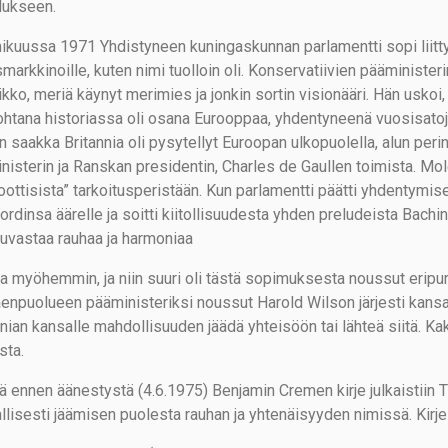
lukseen.
kuussa 1971 Yhdistyneen kuningaskunnan parlamentti sopi liit
smarkkinoille, kuten nimi tuolloin oli. Konservatiivien pääministe
kko, meriä käynyt merimies ja jonkin sortin visionääri. Hän uskoi
ohtana historiassa oli osana Eurooppaa, yhdentyneenä vuosisatoja
 saakka Britannia oli pysytellyt Euroopan ulkopuolella, alun perin
nisterin ja Ranskan presidentin, Charles de Gaullen toimista. M
ioottisista” tarkoitusperistään. Kun parlamentti päätti yhdentymise
ordinsa äärelle ja soitti kiitollisuudesta yhden preludeista Bachi
kuvastaa rauhaa ja harmoniaa
a myöhemmin, ja niin suuri oli tästä sopimuksesta noussut eripu
enpuolueen pääministeriksi noussut Harold Wilson järjesti kansa
nnian kansalle mahdollisuuden jäädä yhteisöön tai lähteä siitä. 
sta.
ä ennen äänestystä (4.6.1975) Benjamin Cremen kirje julkaistiin
llisesti jäämisen puolesta rauhan ja yhtenäisyyden nimissä. Kirje 