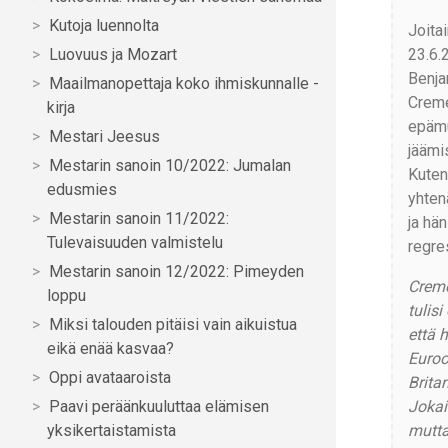
Kutoja luennolta
Joita
23.6.2
Luovuus ja Mozart
Benja
Maailmanopettaja koko ihmiskunnalle -
Creme
kirja
epämu
Mestari Jeesus
jäämis
Mestarin sanoin 10/2022: Jumalan
Kuten
edusmies
yhten
Mestarin sanoin 11/2022:
ja hä
Tulevaisuuden valmistelu
regre
Mestarin sanoin 12/2022: Pimeyden
Creme
loppu
tulis
Miksi talouden pitäisi vain aikuistua
että 
eikä enää kasvaa?
Euroo
Oppi avataaroista
Brita
Jokai
Paavi peräänkuuluttaa elämisen
mutta
yksikertaistamista