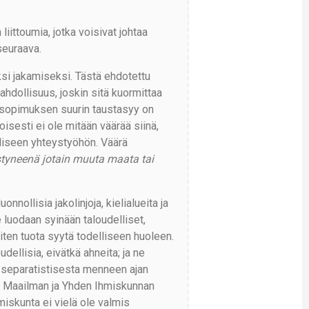
n liittoumia, jotka voisivat johtaa
seuraava.
ksi jakamiseksi. Tästä ehdotettu
dollisuus, joskin sitä kuormittaa
 sopimuksen suurin taustasyy on
oisesti ei ole mitään väärää siinä,
lliseen yhteystyöhön. Väärä
tyneenä jotain muuta maata tai
onnollisia jakolinjoja, kielialueita ja
e luodaan syinään taloudelliset,
siten tuota syytä todelliseen huoleen.
udellisia, eivätkä ahneita; ja ne
 separatistisesta menneen ajan
en Maailman ja Yhden Ihmiskunnan
miskunta ei vielä ole valmis