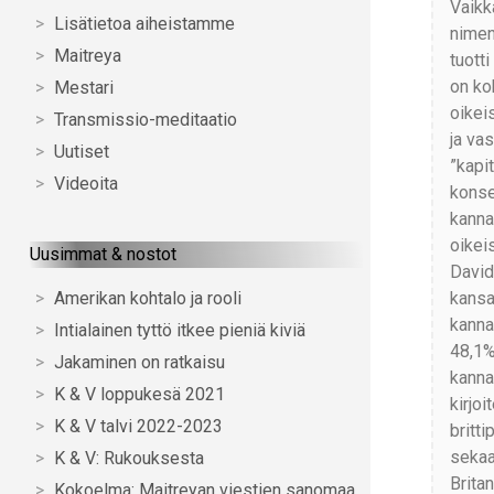
Vaikk
Lisätietoa aiheistamme
nimen
Maitreya
tuotti
on ko
Mestari
oikeis
Transmissio-meditaatio
ja va
Uutiset
”kapi
Videoita
konser
kanna
oikei
Uusimmat & nostot
David
kansa
Amerikan kohtalo ja rooli
kannat
Intialainen tyttö itkee pieniä kiviä
48,1%
Jakaminen on ratkaisu
kannat
K & V loppukesä 2021
kirjo
K & V talvi 2022-2023
britt
sekaa
K & V: Rukouksesta
Brita
Kokoelma: Maitreyan viestien sanomaa