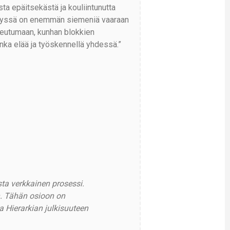
ista epäitsekästä ja kouliintunutta
estelyssä on enemmän siemeniä vaaraan
oteutumaan, kunhan blokkien
nka elää ja työskennellä yhdessä.”
ta verkkainen prosessi.
n. Tähän osioon on
 Hierarkian julkisuuteen