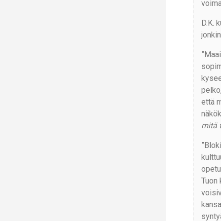
voima
D.K. k
jonki
”Maai
sopim
kysee
pelko,
että 
näkök
mitä 
”Bloki
kulttu
opetu
Tuon k
voisi
kansa
synty