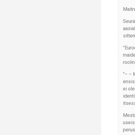
Maitr
Seura
aasial
sitte
”Euro
maiden
rooli
“– – 
ensis
ei ol
ident
itses
Mesta
useist
perust