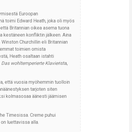
tymisestä Euroopan
rinä toimi Edward Heath, joka oli myös
, että Britannian oikea asema tuona
 kestäneen konfliktin jälkeen. Aina
 Winston Churchillin eli Britannian
olemmat toimien omista
stä, Heath osaltaan istahti
n
Das wohltemperierte Klavier
ista,
ra, että vuosia myöhemmin tuolloin
näänestyksen tarjoten siten
Kaksi kolmasosaa äänesti jäämisen
 The Timesissa. Creme puhui
on luettavissa alla.