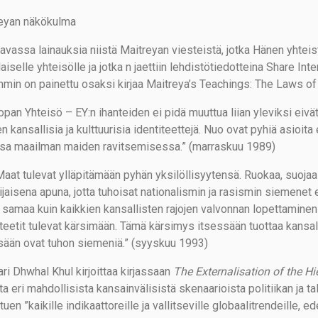
eyan näkökulma
avassa lainauksia niistä Maitreyan viesteistä, jotka Hänen yhtei
aiselle yhteisölle ja jotka n jaettiin lehdistötiedotteina Share Int
mmin on painettu osaksi kirjaa Maitreya’s Teachings: The Laws of 
opan Yhteisö – EY:n ihanteiden ei pidä muuttua liian yleviksi eivä
 kansallisia ja kulttuurisia identiteettejä. Nuo ovat pyhiä asioita 
nsa maailman maiden ravitsemisessa.” (marraskuu 1989)
Maat tulevat ylläpitämään pyhän yksilöllisyytensä. Ruokaa, suojaa j
ijaisena apuna, jotta tuhoisat nationalismin ja rasismin siemenet
e samaa kuin kaikkien kansallisten rajojen valvonnan lopettamine
iteetit tulevat kärsimään. Tämä kärsimys itsessään tuottaa kansall
sään ovat tuhon siemeniä.” (syyskuu 1993)
ri Dhwhal Khul kirjoittaa kirjassaan
The Externalisation of the Hi
a eri mahdollisista kansainvälisistä skenaarioista politiikan ja ta
uen ”kaikille indikaattoreille ja vallitseville globaalitrendeille, e