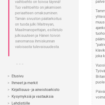
palve
vaihtoehto on toivoa täynnä!
Tuo vaihtoehto on jakamisen
Tammi
periaatteen omaksuminen.
yhtei
Tämän sivuston päätarkoitus
muusi
on tuoda julki Maitreyan,
ajank
Maailmanopettajan, esilletulo
tuohon
julkisuuteen ja Hänen toivon
päämi
sanomansa ihmiskunnan
”patr
valoisasta tulevaisuudesta.
klavik
joka 
– – –
Vuosi
Työvä
Etusivu
Brita
puole
Ihmeet ja merkit
Kirjallisuus- ja aineistoarkisto
Päivä
Kysymyksiä ja vastauksia
voima
Lehdistölle