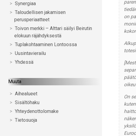
parem
Synergiaa
tiedä
Taloudellisen jakamisen
on pa
perusperiaatteet
monin
Toivon merkki – Alttari säilyi Beirutin
kokon
elokuun räjähdyksestä
Alkup
Tuplakohtaaminen Lontoossa
totesi
Uusintavierailu
Yhdessä
[Mest
separ
päätö
Muuta
oikeu
Aihealueet
On se
Sisältöhaku
kuten
haitt
Yhteydenottolomake
näkem
Tietosuoja
yksil
Euroo