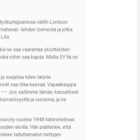
styökumppaninsa välitti Lontoon
ernational -lehden toimesta ja jotka
Life.
tkä ne saa vaarantaa yksittäisten
eikä niihin saa kajota. Mutta EY:llä on
a suojelua tulee tarjota
 eivät saa tilaa kasvaa. Vapaakauppa
n –– Jos sallimme tämän, kansalliset
ismielisyyttä ja rasismia, ja ne
erarchy
vuonna 1948 hahmotelmaa
louden aloilla. Hän päättelee, että
delleen taltuttamaton tiettyjen