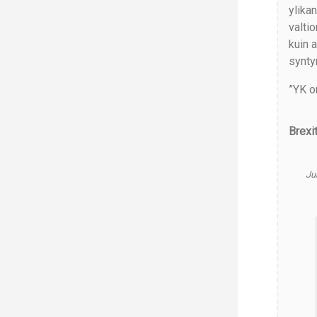
ylikan
valti
kuin 
synty
”YK o
Brexi
Jul