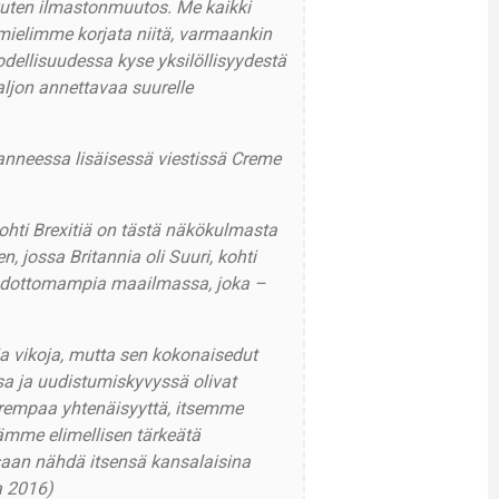
kuten ilmastonmuutos. Me kaikki
ielimme korjata niitä, varmaankin
odellisuudessa kyse yksilöllisyydestä
ljon annettavaa suurelle
anneessa lisäisessä viestissä Creme
ohti Brexitiä on tästä näkökulmasta
, jossa Britannia oli Suuri, kohti
ahdottomampia maailmassa, joka –
sia vikoja, mutta sen kokonaisedut
sa ja uudistumiskyvyssä olivat
urempaa yhtenäisyyttä, itsemme
mme elimellisen tärkeätä
ssaan nähdä itsensä kansalaisina
a 2016)