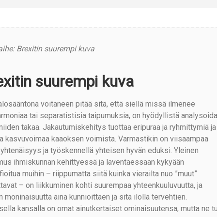
aihe: Brexitin suurempi kuva
exitin suurempi kuva
losääntönä voitaneen pitää sitä, että siellä missä ilmenee
rmoniaa tai separatistisia taipumuksia, on hyödyllistä analysoid
niiden takaa. Jakautumiskehitys tuottaa eripuraa ja ryhmittymiä ja
a kasvuvoimaa kaaoksen voimista. Varmastikin on viisaampaa
a yhtenäisyys ja työskennellä yhteisen hyvän eduksi. Yleinen
mus ihmiskunnan kehittyessä ja laventaessaan kykyään
fioitua muihin – riippumatta siitä kuinka vierailta nuo ”muut”
ttavat – on liikkuminen kohti suurempaa yhteenkuuluvuutta, ja
in moninaisuutta aina kunnioittaen ja sitä ilolla tervehtien.
sella kansalla on omat ainutkertaiset ominaisuutensa, mutta ne 