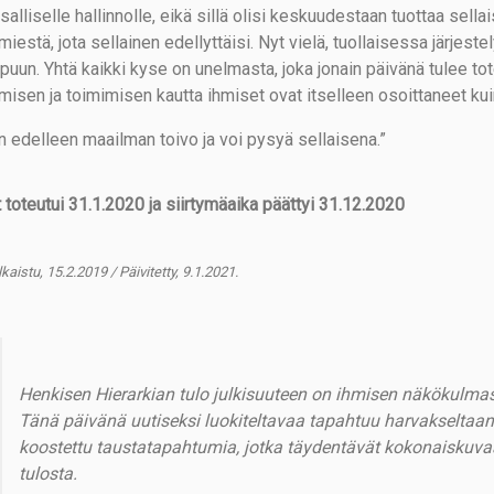
salliselle hallinnolle, eikä sillä olisi keskuudestaan tuottaa sella
omiestä, jota sellainen edellyttäisi. Nyt vielä, tuollaisessa järj
apuun. Yhtä kaikki kyse on unelmasta, joka jonain päivänä tulee t
misen ja toimimisen kautta ihmiset ovat itselleen osoittaneet kui
n edelleen maailman toivo ja voi pysyä sellaisena.”
t toteutui 31.1.2020 ja siirtymäaika päättyi 31.12.2020
kaistu, 15.2.2019 / Päivitetty, 9.1.2021.
Henkisen Hierarkian tulo julkisuuteen on ihmisen näkökulmas
Tänä päivänä uutiseksi luokiteltavaa tapahtuu harvakseltaa
koostettu taustatapahtumia, jotka täydentävät kokonaiskuvaa
tulosta.