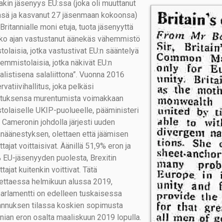
akin jäsenyys EU:ssa (joka oli muuttanut
sä ja kasvanut 27 jäsenmaan kokoonsa)
 Britannialle moni etuja, tuota jäsenyyttä
ko ajan vastustanut äänekäs vähemmistö
tolaisia, jotka vastustivat EU:n sääntelyä
semmistolaisia, jotka näkivät EU:n
talistisena salaliittona”. Vuonna 2016
vatiivihallitus, joka pelkäsi
tuksensa murentumista voimakkaan
stolaiselle UKIP-puolueelle, pääministeri
 Cameronin johdolla järjesti uuden
näänestyksen, olettaen että jäämisen
tajat voittaisivat. Äänillä 51,9% eron ja
 EU-jäsenyyden puolesta, Brexitin
tajat kuitenkin voittivat. Tätä
itettaessa helmikuun alussa 2019,
iparlamentti on edelleen tuskaisessa
nnuksen tilassa koskien sopimusta
nnian eron osalta maaliskuun 2019 lopulla.