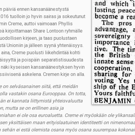
in päiviä ennen kansanäänestystä
016 tuolloin jo hyvin sairas ja sokeutunut
min Creme, auttoi vaimoaan Phyllis
ä kirjoittamaan Share Lontoon ryhmälle
odollisen kirjeen, ja taas puolustaen
tä Unioniin ja jälleen syynä yhtenäisyys.
 aina, Creme puolusti liikehdintää kohti
äisyyttä ja poispäin separatistisuudesta
n näki kyseisen kansanäänestyksen hyvin
ssiivisenä askelena. Cremen kirje on alla.
 on selväsanainen siitä, että meidän
i olla vastakin osana Eurooppaa. On totta,
hän ei kannata liittymistä yhteisvaluutta
n, mutta se on erillinen asia ja
nniahan ei ole osa euroaluetta. Creme ei myöskään ole ylikansall
sen yksittäisen maan erityislaatuinen identiteetti on nimenomaan 
 sehän ei estä olemista osana myös osana suurempaa kokonaisuut