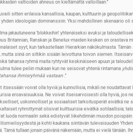
kkaiden valtioiden ahneus on kieltämättä valloillaan.”
uvaili sitten erilaisia kansallisia, kaupan, kulttuurin ja geopolitiika
n yhden ideologian dominanssiin. Yksi mahdollinen skenaario oli 
lma jakautuneena ’blokkeihin’ yhtenäiseksi avuksi ja taloudellise
us Britannian, Ranskan ja Benelux-maiden kesken on orastava mah
nalaiset syyt, kun tarkastellaan Hierarkian näkökulmasta. Tämän
 mutta siinä on siltikin sisään leivottuna toivon siemen. Itseisarv
mikä tahansa ryhmä maita ryhtyvät keskinäiseen apuun ja taloude
ulma tulee peliin mukaan kun ne seisovat yhtenä rintamana
yhdis
tahansa ihmisryhmää vastaan
.”
t itsessään voivat olla hyviä ja kunnollisia, mikäli ne noudattavat lu
urisia eroavaisuuksia. Ne voivat itseisarvoisesti olla hyviä, jos n
kselliset, uskonnolliset ja sosiaaliset tarkoitusperät eivätkä ne 
altaiset ryhmittymät olisivat kulttuurisia eivätkä sotilaallisia; talo
vat luoda normaalin sekä edistyvät liikehdinnän muodon poispäin
llismielisyydestä ja kohti kaukana siintävän tulevaisuuden Yhd
ä. Tämä tullaan jonain päivänä näkemään, mutta ei vielä tänään. Ih