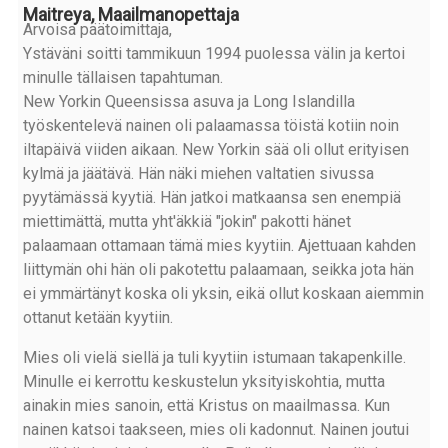
Maitreya, Maailmanopettaja
Arvoisa päätoimittaja,
Ystäväni soitti tammikuun 1994 puolessa välin ja kertoi
minulle tällaisen tapahtuman.
New Yorkin Queensissa asuva ja Long Islandilla
työskentelevä nainen oli palaamassa töistä kotiin noin
iltapäivä viiden aikaan. New Yorkin sää oli ollut erityisen
kylmä ja jäätävä. Hän näki miehen valtatien sivussa
pyytämässä kyytiä. Hän jatkoi matkaansa sen enempiä
miettimättä, mutta yht'äkkiä "jokin" pakotti hänet
palaamaan ottamaan tämä mies kyytiin. Ajettuaan kahden
liittymän ohi hän oli pakotettu palaamaan, seikka jota hän
ei ymmärtänyt koska oli yksin, eikä ollut koskaan aiemmin
ottanut ketään kyytiin.
Mies oli vielä siellä ja tuli kyytiin istumaan takapenkille.
Minulle ei kerrottu keskustelun yksityiskohtia, mutta
ainakin mies sanoin, että Kristus on maailmassa. Kun
nainen katsoi taakseen, mies oli kadonnut. Nainen joutui