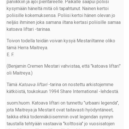
paniikkiin ja ajoi pientareelle. Paikalle saapui poliisi
kysymään häneltä mitä oli tapahtunut. Nainen kertoi
poliisille kokemuksensa. Poliisi kertoi hänen olevan jo
neljäs ihminen joka samana iltana kertasi poliisille samaa
katoava liftari -tarinaa.
Toivon todella teidän voivan kysyä Mestariltanne oliko
tämä Herra Maitreya.
E. F.
(Benjamin Cremen Mestari vahvistaa, että "katoava liftari"
oli Maitreya.)
Tämä
Katoava liftari
-tarina on nostettu arkistojemme
kätköistä, toukokuun 1994 Share International -lehdestä.
suom.huom. Katoava liftari on tunnettu "urbaani legenda",
jota Maitreya ja Mestarit ovat taitavasti hyödyntäneet,
taikka ehkä todennäköisemmin ovat legendan synnyn
taustalla tehtyään vastaavia "kolttosia" jo vuosisatojen