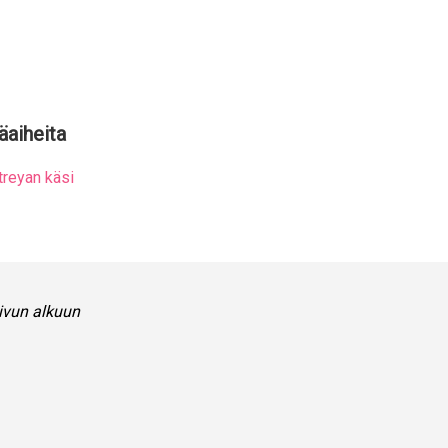
äaiheita
treyan käsi
ivun alkuun