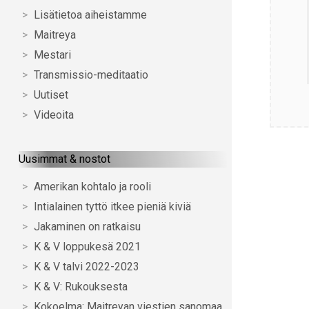
Lisätietoa aiheistamme
Maitreya
Mestari
Transmissio-meditaatio
Uutiset
Videoita
Uusimmat & nostot
Amerikan kohtalo ja rooli
Intialainen tyttö itkee pieniä kiviä
Jakaminen on ratkaisu
K & V loppukesä 2021
K & V talvi 2022-2023
K & V: Rukouksesta
Kokoelma: Maitreyan viestien sanomaa