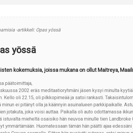
amisia -artikkeli: Opas yössä
as yössä
misten kokemuksia, joissa mukana on ollut Maitreya, Maai
sa päätoimittaja,
skuussa 2002 eräs meditaatioryhmäni jäsen kysyi minulta kyytiä b
. Kello oli 22.15, oli pilkkopimeää ja satoi rankasti. Takaisintulom
 minun ei pitänyt olla ja käännyin asuinalueen parkkipaikalle. Ast
ien jotakuta, joka voisi auttaa. Paikalla oli auto odottamassa ikk
lä istuvalta mieheltä osaisiko hän neuvoa minulle tien Landbroke G
yt ymmärtämään. Huomatessaan tämän hän päätti ajaa edessäni ja