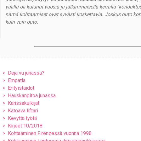
välillä oli kulunut vuosia ja jälkimmäisellä kerralla "konduktö
nämä kohtaamiset ovat syvästi koskettavia. Joskus outo k
kuin vain outo.
Deja vu junassa?
Empatia
Erityistaidot
Hauskanpitoa junassa
Kanssakulkijat
Katoava liftari
Kevyttä työtä
Kirjeet 10/2018
Kohtaaminen Firenzessä vuonna 1998
Kohtaaminen Lontoossa ilmastomiekkarissa