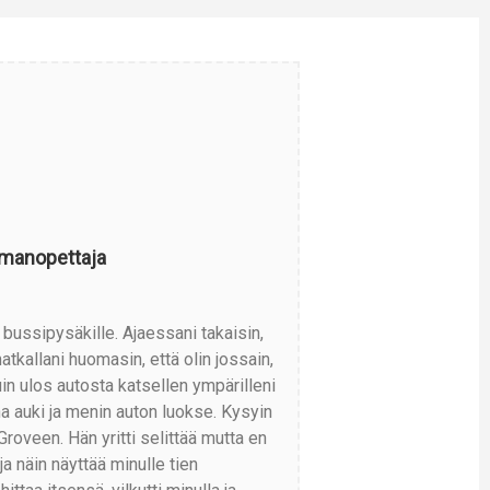
lmanopettaja
ussipysäkille. Ajaessani takaisin,
atkallani huomasin, että olin jossain,
uin ulos autosta katsellen ympärilleni
una auki ja menin auton luokse. Kysyin
roveen. Hän yritti selittää mutta en
 näin näyttää minulle tien