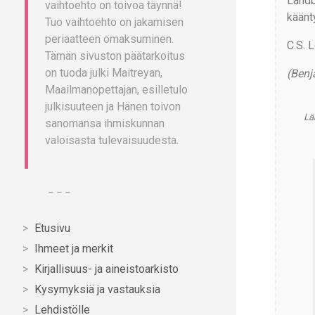
Landb
vaihtoehto on toivoa täynnä!
käänty
Tuo vaihtoehto on jakamisen
periaatteen omaksuminen.
C.S. 
Tämän sivuston päätarkoitus
on tuoda julki Maitreyan,
(Benj
Maailmanopettajan, esilletulo
julkisuuteen ja Hänen toivon
Läh
sanomansa ihmiskunnan
valoisasta tulevaisuudesta.
– – –
Etusivu
Ihmeet ja merkit
Kirjallisuus- ja aineistoarkisto
Kysymyksiä ja vastauksia
Lehdistölle