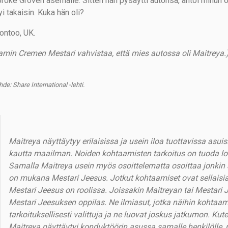
roke Groven asemalle. Sitten hän pysäytti autonsa, antoi minun ohit
i takaisin. Kuka hän oli?
Lontoo, UK.
amin Cremen Mestari vahvistaa, että mies autossa oli Maitreya.
de: Share International -lehti.
Maitreya näyttäytyy erilaisissa ja usein iloa tuottavissa asuis
kautta maailman. Noiden kohtaamisten tarkoitus on tuoda loht
Samalla Maitreya usein myös osoittelematta osoittaa jonkin
on mukana Mestari Jeesus. Jotkut kohtaamiset ovat sellaisi
Mestari Jeesus on roolissa. Joissakin Maitreyan tai Mestari 
Mestari Jeesuksen oppilas. Ne ilmiasut, jotka näihin kohtaami
tarkoituksellisesti valittuja ja ne luovat joskus jatkumon. Kut
Maitreya näyttäytyi konduktöörin asussa samalle henkilölle,