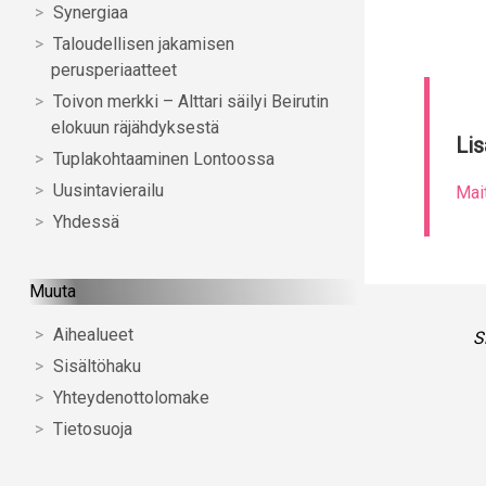
Synergiaa
Taloudellisen jakamisen
perusperiaatteet
Toivon merkki – Alttari säilyi Beirutin
elokuun räjähdyksestä
Lis
Tuplakohtaaminen Lontoossa
Uusintavierailu
Mai
Yhdessä
Muuta
Aihealueet
S
Sisältöhaku
Yhteydenottolomake
Tietosuoja