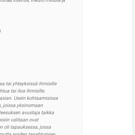
taa itsensä, vilkutti minulla ja
)
sa tai yhteyksissä ihmisille
ua tai iloa ihmisille.
 asian. Usein kohtaamisissa
a, joissa yksinomaan
Jeesuksen avustaja taikka
siin valitaan ovat
en oli tapauksessa, jossa
 mutta noiden tapahtumien