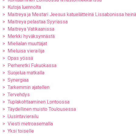
Kutoja luennolta
Maitreya ja Mestari Jeesus katuelätteinä Lissabonissa hei
Maitreya pelastaa Syyriassa
Maitreya Vatikaanissa
Merkki hyväksynnästä
Mielialan muuttajat
Mieluisa vierailija
Opas yössä
Perheretki Fukuokassa
Suojelua matkalla
Synergiaa
Tarkemmin ajatellen
Tervehdys
Tuplakohtaaminen Lontoossa
Täydellinen muisto Toulousessa
Uusintavierailu
Viesti metroasemalla
Yksi toiselle