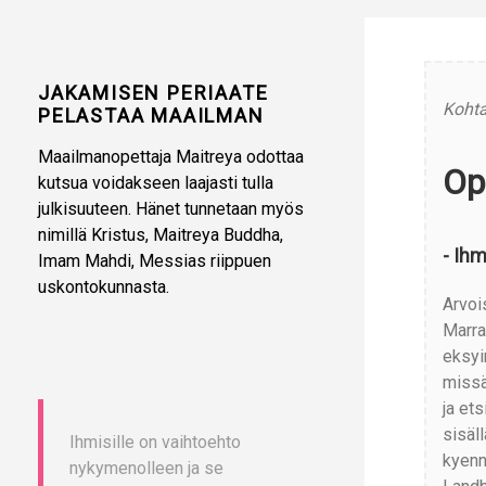
JAKAMISEN PERIAATE
Kohta
PELASTAA MAAILMAN
Maailmanopettaja Maitreya odottaa
Op
kutsua voidakseen laajasti tulla
julkisuuteen. Hänet tunnetaan myös
nimillä Kristus, Maitreya Buddha,
- Ih
Imam Mahdi, Messias riippuen
uskontokunnasta.
Arvoi
Marra
eksyin
missä
ja ets
sisäl
Ihmisille on vaihtoehto
kyenn
nykymenolleen ja se