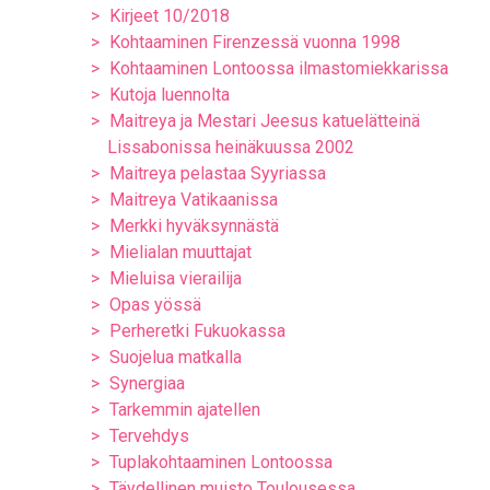
Kirjeet 10/2018
Kohtaaminen Firenzessä vuonna 1998
Kohtaaminen Lontoossa ilmastomiekkarissa
Kutoja luennolta
Maitreya ja Mestari Jeesus katuelätteinä
Lissabonissa heinäkuussa 2002
Maitreya pelastaa Syyriassa
Maitreya Vatikaanissa
Merkki hyväksynnästä
Mielialan muuttajat
Mieluisa vierailija
Opas yössä
Perheretki Fukuokassa
Suojelua matkalla
Synergiaa
Tarkemmin ajatellen
Tervehdys
Tuplakohtaaminen Lontoossa
Täydellinen muisto Toulousessa