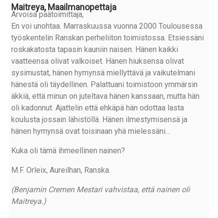
Maitreya, Maailmanopettaja
Arvoisa päätoimittaja,
En voi unohtaa. Marraskuussa vuonna 2000 Toulousessa
työskentelin Ranskan perheliiton toimistossa. Etsiessäni
roskakatosta tapasin kauniin naisen. Hänen kaikki
vaatteensa olivat valkoiset. Hänen hiuksensa olivat
sysimustat, hänen hymynsä miellyttävä ja vaikutelmani
hänestä oli täydellinen. Palattuani toimistoon ymmärsin
äkkiä, että minun on juteltava hänen kanssaan, mutta hän
oli kadonnut. Ajattelin että ehkäpä hän odottaa lasta
koulusta jossain lähistöllä. Hänen ilmestymisensä ja
hänen hymynsä ovat toisinaan yhä mielessäni…
Kuka oli tämä ihmeellinen nainen?
M.F. Orleix, Aureilhan, Ranska.
(Benjamin Cremen Mestari vahvistaa, että nainen oli
Maitreya.)