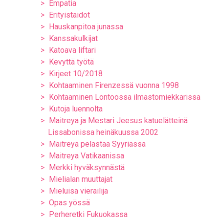
Empatia
Erityistaidot
Hauskanpitoa junassa
Kanssakulkijat
Katoava liftari
Kevyttä työtä
Kirjeet 10/2018
Kohtaaminen Firenzessä vuonna 1998
Kohtaaminen Lontoossa ilmastomiekkarissa
Kutoja luennolta
Maitreya ja Mestari Jeesus katuelätteinä
Lissabonissa heinäkuussa 2002
Maitreya pelastaa Syyriassa
Maitreya Vatikaanissa
Merkki hyväksynnästä
Mielialan muuttajat
Mieluisa vierailija
Opas yössä
Perheretki Fukuokassa