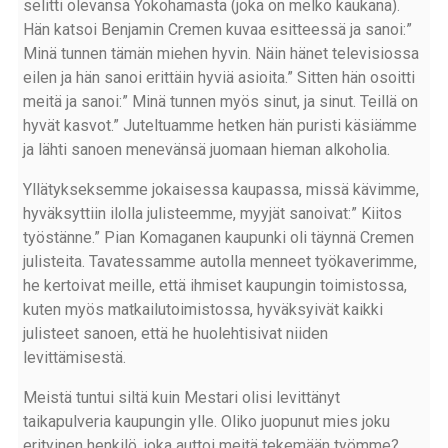
selitti olevansa Yokohamasta (joka on melko kaukana).
Hän katsoi Benjamin Cremen kuvaa esitteessä ja sanoi:”
Minä tunnen tämän miehen hyvin. Näin hänet televisiossa
eilen ja hän sanoi erittäin hyviä asioita.” Sitten hän osoitti
meitä ja sanoi:” Minä tunnen myös sinut, ja sinut. Teillä on
hyvät kasvot.” Juteltuamme hetken hän puristi käsiämme
ja lähti sanoen menevänsä juomaan hieman alkoholia.
Yllätykseksemme jokaisessa kaupassa, missä kävimme,
hyväksyttiin ilolla julisteemme, myyjät sanoivat:” Kiitos
työstänne.” Pian Komaganen kaupunki oli täynnä Cremen
julisteita. Tavatessamme autolla menneet työkaverimme,
he kertoivat meille, että ihmiset kaupungin toimistossa,
kuten myös matkailutoimistossa, hyväksyivät kaikki
julisteet sanoen, että he huolehtisivat niiden
levittämisestä.
Meistä tuntui siltä kuin Mestari olisi levittänyt
taikapulveria kaupungin ylle. Oliko juopunut mies joku
erityinen henkilö, joka auttoi meitä tekemään työmme?