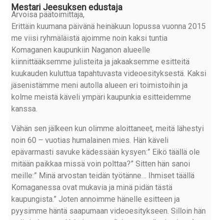
Mestari Jeesuksen edustaja
Arvoisa päätoimittaja,
Erittäin kuumana päivänä heinäkuun lopussa vuonna 2015
me viisi ryhmäläistä ajoimme noin kaksi tuntia
Komaganen kaupunkiin Naganon alueelle
kiinnittääksemme julisteita ja jakaaksemme esitteitä
kuukauden kuluttua tapahtuvasta videoesityksestä. Kaksi
jäsenistämme meni autolla alueen eri toimistoihin ja
kolme meistä käveli ympäri kaupunkia esitteidemme
kanssa.
Vähän sen jälkeen kun olimme aloittaneet, meitä lähestyi
noin 60 – vuotias humalainen mies. Hän käveli
epävarmasti savuke kädessään kysyen:” Eikö täällä ole
mitään paikkaa missä voin polttaa?” Sitten hän sanoi
meille:” Minä arvostan teidän työtänne… Ihmiset täällä
Komaganessa ovat mukavia ja minä pidän tästä
kaupungista.” Joten annoimme hänelle esitteen ja
pyysimme häntä saapumaan videoesitykseen. Silloin hän