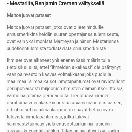
- Mestarilta, Benjamin Cremen välityksellä
Maitoa juovat patsaat
Maitoa juovat patsaat, jotka ovat olleet hinduille
ennusmerkkinä heidän suuren opettajansa tulemisesta,
ovat vain yksi monista Maitreyan ja hänen Mestariensa
uudelleentulemista todistavista ennusmerkeistä.
Ihmiset ovat alkaneet yhä enenevässä määrin tulla
tietoisiksi siitä, ettei ”ihmeiden aikakausi” ole päättynyt,
vaan päinvastoin kasvaa voimakkaana joka puolella
maailmaa. Viimeaikaiset ihmetapahtumat ovat ravistelleet
perinpohjaisesti miljoonien ihmisten elämän itseriittoisia,
varmoina pitämiä perusasioita. Tiedotusvälineiden
osoittama voimakas kiinnostus asiaan mahdollistaa sen,
että ihmiset maailmanlaajuisesti saavat tietää myös
tulevista ihmetapahtumista, jotka tulevat
hämmästyttämään vielä entisestäänkin niin asioihin
uskovia kuin epäilijöitäkin. Täten on avautunut ovi, jonka