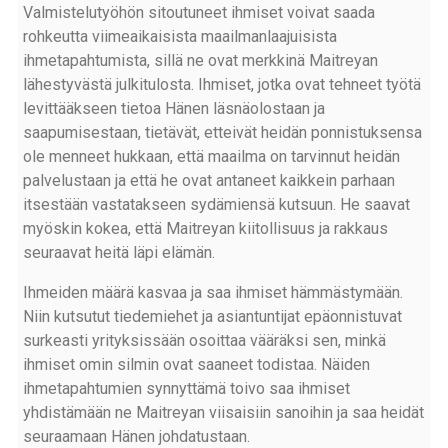
Valmistelutyöhön sitoutuneet ihmiset voivat saada
rohkeutta viimeaikaisista maailmanlaajuisista
ihmetapahtumista, sillä ne ovat merkkinä Maitreyan
lähestyvästä julkitulosta. Ihmiset, jotka ovat tehneet työtä
levittääkseen tietoa Hänen läsnäolostaan ja
saapumisestaan, tietävät, etteivät heidän ponnistuksensa
ole menneet hukkaan, että maailma on tarvinnut heidän
palvelustaan ja että he ovat antaneet kaikkein parhaan
itsestään vastatakseen sydämiensä kutsuun. He saavat
myöskin kokea, että Maitreyan kiitollisuus ja rakkaus
seuraavat heitä läpi elämän.
Ihmeiden määrä kasvaa ja saa ihmiset hämmästymään.
Niin kutsutut tiedemiehet ja asiantuntijat epäonnistuvat
surkeasti yrityksissään osoittaa vääräksi sen, minkä
ihmiset omin silmin ovat saaneet todistaa. Näiden
ihmetapahtumien synnyttämä toivo saa ihmiset
yhdistämään ne Maitreyan viisaisiin sanoihin ja saa heidät
seuraamaan Hänen johdatustaan.