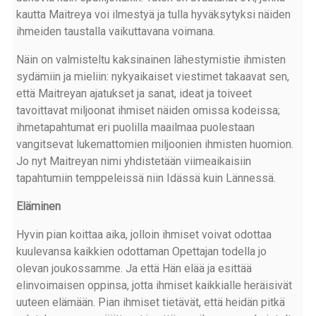
kautta Maitreya voi ilmestyä ja tulla hyväksytyksi näiden
ihmeiden taustalla vaikuttavana voimana.
Näin on valmisteltu kaksinainen lähestymistie ihmisten
sydämiin ja mieliin: nykyaikaiset viestimet takaavat sen,
että Maitreyan ajatukset ja sanat, ideat ja toiveet
tavoittavat miljoonat ihmiset näiden omissa kodeissa;
ihmetapahtumat eri puolilla maailmaa puolestaan
vangitsevat lukemattomien miljoonien ihmisten huomion.
Jo nyt Maitreyan nimi yhdistetään viimeaikaisiin
tapahtumiin temppeleissä niin Idässä kuin Lännessä.
Eläminen
Hyvin pian koittaa aika, jolloin ihmiset voivat odottaa
kuulevansa kaikkien odottaman Opettajan todella jo
olevan joukossamme. Ja että Hän elää ja esittää
elinvoimaisen oppinsa, jotta ihmiset kaikkialle heräisivät
uuteen elämään. Pian ihmiset tietävät, että heidän pitkä