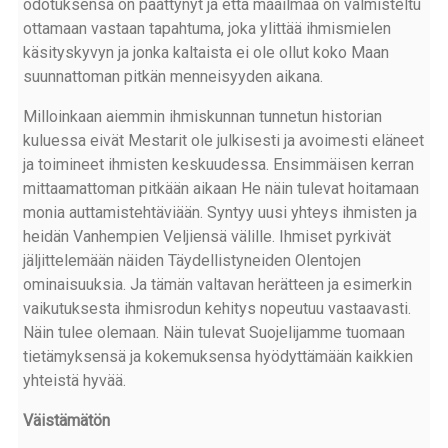
odotuksensa on päättynyt ja että maailmaa on valmisteltu
ottamaan vastaan tapahtuma, joka ylittää ihmismielen
käsityskyvyn ja jonka kaltaista ei ole ollut koko Maan
suunnattoman pitkän menneisyyden aikana.
Milloinkaan aiemmin ihmiskunnan tunnetun historian
kuluessa eivät Mestarit ole julkisesti ja avoimesti eläneet
ja toimineet ihmisten keskuudessa. Ensimmäisen kerran
mittaamattoman pitkään aikaan He näin tulevat hoitamaan
monia auttamistehtäviään. Syntyy uusi yhteys ihmisten ja
heidän Vanhempien Veljiensä välille. Ihmiset pyrkivät
jäljittelemään näiden Täydellistyneiden Olentojen
ominaisuuksia. Ja tämän valtavan herätteen ja esimerkin
vaikutuksesta ihmisrodun kehitys nopeutuu vastaavasti.
Näin tulee olemaan. Näin tulevat Suojelijamme tuomaan
tietämyksensä ja kokemuksensa hyödyttämään kaikkien
yhteistä hyvää.
Väistämätön