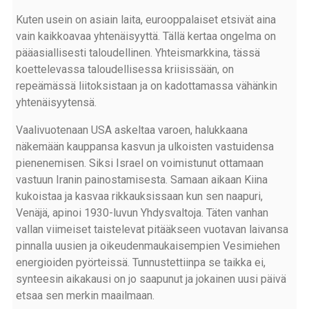
Kuten usein on asiain laita, eurooppalaiset etsivät aina
vain kaikkoavaa yhtenäisyyttä. Tällä kertaa ongelma on
pääasiallisesti taloudellinen. Yhteismarkkina, tässä
koettelevassa taloudellisessa kriisissään, on
repeämässä liitoksistaan ja on kadottamassa vähänkin
yhtenäisyytensä.
Vaalivuotenaan USA askeltaa varoen, halukkaana
näkemään kauppansa kasvun ja ulkoisten vastuidensa
pienenemisen. Siksi Israel on voimistunut ottamaan
vastuun Iranin painostamisesta. Samaan aikaan Kiina
kukoistaa ja kasvaa rikkauksissaan kun sen naapuri,
Venäjä, apinoi 1930-luvun Yhdysvaltoja. Täten vanhan
vallan viimeiset taistelevat pitääkseen vuotavan laivansa
pinnalla uusien ja oikeudenmaukaisempien Vesimiehen
energioiden pyörteissä. Tunnustettiinpa se taikka ei,
synteesin aikakausi on jo saapunut ja jokainen uusi päivä
etsaa sen merkin maailmaan.