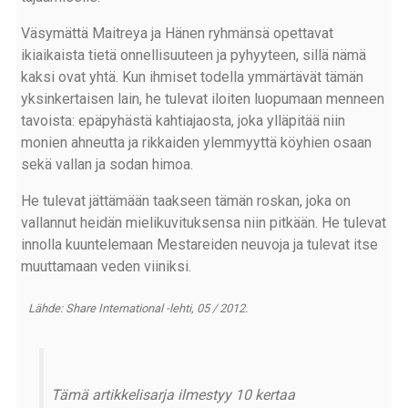
Väsymättä Maitreya ja Hänen ryhmänsä opettavat
ikiaikaista tietä onnellisuuteen ja pyhyyteen, sillä nämä
kaksi ovat yhtä. Kun ihmiset todella ymmärtävät tämän
yksinkertaisen lain, he tulevat iloiten luopumaan menneen
tavoista: epäpyhästä kahtiajaosta, joka ylläpitää niin
monien ahneutta ja rikkaiden ylemmyyttä köyhien osaan
sekä vallan ja sodan himoa.
He tulevat jättämään taakseen tämän roskan, joka on
vallannut heidän mielikuvituksensa niin pitkään. He tulevat
innolla kuuntelemaan Mestareiden neuvoja ja tulevat itse
muuttamaan veden viiniksi.
Lähde: Share International -lehti, 05 / 2012.
Tämä artikkelisarja ilmestyy 10 kertaa