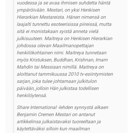
vuodessa ja se avaa ihmisen suhdetta häntä
ympäröivään. Mestari, on yksi Henkisen
Hierarkian Mestareista. Hänen nimensä on
laajalti tunnettu esoteerisissa piireissä, mutta
sitä ei monistakaan syistä anneta vielä
julkisuuteen. Maitreya on Henkisen Hierarkian
johdossa olevan Maailmanopettajan
henkilökohtainen nimi. Maitreya tunnetaan
myös Kristuksen, Buddhan, Krishnan, Imam
Mahdin tai Messiaan nimillä. Maitreya on
aloittanut tammikuussa 2010 tv-esiintymisten
sarjan, joka tulee johtamaan julkitulon
päivään, jolloin Hän julkistaa todellisen
henkilöytensä.
Share International -lehden synnystä alkaen
Benjamin Cremen Mestari on antanut
artikkelinsa julkaistavaksi tuoreeltaan ja
käytettäväksi silloin kun maailman