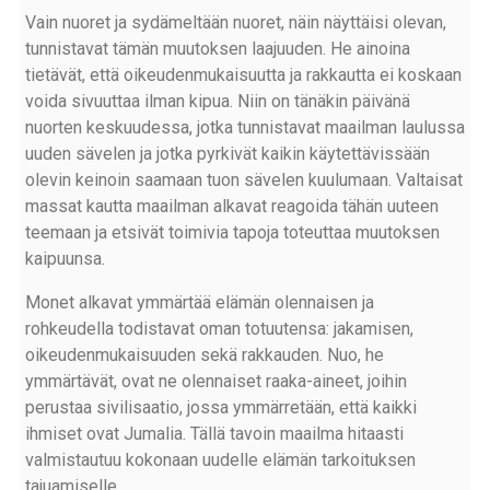
Vain nuoret ja sydämeltään nuoret, näin näyttäisi olevan,
tunnistavat tämän muutoksen laajuuden. He ainoina
tietävät, että oikeudenmukaisuutta ja rakkautta ei koskaan
voida sivuuttaa ilman kipua. Niin on tänäkin päivänä
nuorten keskuudessa, jotka tunnistavat maailman laulussa
uuden sävelen ja jotka pyrkivät kaikin käytettävissään
olevin keinoin saamaan tuon sävelen kuulumaan. Valtaisat
massat kautta maailman alkavat reagoida tähän uuteen
teemaan ja etsivät toimivia tapoja toteuttaa muutoksen
kaipuunsa.
Monet alkavat ymmärtää elämän olennaisen ja
rohkeudella todistavat oman totuutensa: jakamisen,
oikeudenmukaisuuden sekä rakkauden. Nuo, he
ymmärtävät, ovat ne olennaiset raaka-aineet, joihin
perustaa sivilisaatio, jossa ymmärretään, että kaikki
ihmiset ovat Jumalia. Tällä tavoin maailma hitaasti
valmistautuu kokonaan uudelle elämän tarkoituksen
tajuamiselle.