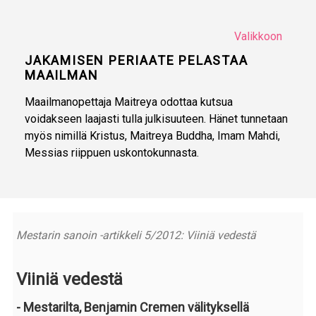
Valikkoon
JAKAMISEN PERIAATE PELASTAA
MAAILMAN
Maailmanopettaja Maitreya odottaa kutsua
voidakseen laajasti tulla julkisuuteen. Hänet tunnetaan
myös nimillä Kristus, Maitreya Buddha, Imam Mahdi,
Messias riippuen uskontokunnasta.
Mestarin sanoin -artikkeli 5/2012: Viiniä vedestä
Viiniä vedestä
- Mestarilta, Benjamin Cremen välityksellä