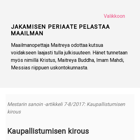
Valikkoon
JAKAMISEN PERIAATE PELASTAA
MAAILMAN
Maailmanopettaja Maitreya odottaa kutsua
voidakseen laajasti tulla julkisuuteen. Hänet tunnetaan
myös nimillä Kristus, Maitreya Buddha, Imam Mahdi,
Messias riippuen uskontokunnasta.
Mestarin sanoin -artikkeli 7-8/2017: Kaupallistumisen
kirous
Kaupallistumisen kirous