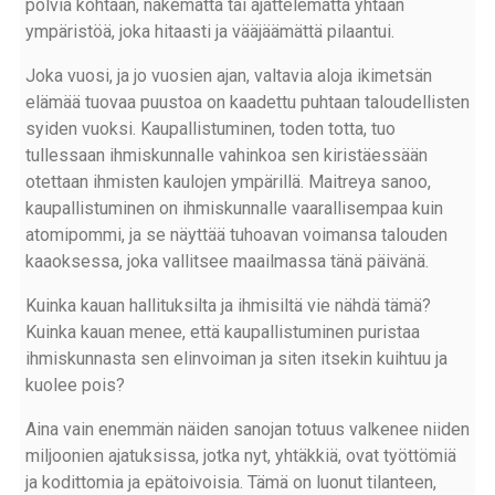
polvia kohtaan, näkemättä tai ajattelematta yhtään
ympäristöä, joka hitaasti ja vääjäämättä pilaantui.
Joka vuosi, ja jo vuosien ajan, valtavia aloja ikimetsän
elämää tuovaa puustoa on kaadettu puhtaan taloudellisten
syiden vuoksi. Kaupallistuminen, toden totta, tuo
tullessaan ihmiskunnalle vahinkoa sen kiristäessään
otettaan ihmisten kaulojen ympärillä. Maitreya sanoo,
kaupallistuminen on ihmiskunnalle vaarallisempaa kuin
atomipommi, ja se näyttää tuhoavan voimansa talouden
kaaoksessa, joka vallitsee maailmassa tänä päivänä.
Kuinka kauan hallituksilta ja ihmisiltä vie nähdä tämä?
Kuinka kauan menee, että kaupallistuminen puristaa
ihmiskunnasta sen elinvoiman ja siten itsekin kuihtuu ja
kuolee pois?
Aina vain enemmän näiden sanojan totuus valkenee niiden
miljoonien ajatuksissa, jotka nyt, yhtäkkiä, ovat työttömiä
ja kodittomia ja epätoivoisia. Tämä on luonut tilanteen,