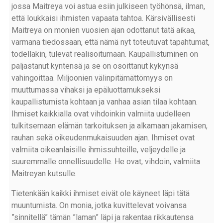
jossa Maitreya voi astua esiin julkiseen työhönsä, ilman,
että loukkaisi ihmisten vapaata tahtoa. Kärsivällisesti
Maitreya on monien vuosien ajan odottanut tätä aikaa,
varmana tiedossaan, että nämä nyt toteutuvat tapahtumat,
todellakin, tulevat realisoitumaan. Kaupallistuminen on
paljastanut kyntensä ja se on osoittanut kykynsä
vahingoittaa. Miljoonien välinpitämättömyys on
muuttumassa vihaksi ja epäluottamukseksi
kaupallistumista kohtaan ja vanhaa asian tilaa kohtaan.
Ihmiset kaikkialla ovat vihdoinkin valmiita uudelleen
tulkitsemaan elämän tarkoituksen ja alkamaan jakamisen,
rauhan sekä oikeudenmukaisuuden ajan. Ihmiset ovat
valmiita oikeanlaisille ihmissuhteille, veljeydelle ja
suuremmalle onnellisuudelle. He ovat, vihdoin, valmiita
Maitreyan kutsulle.
Tietenkään kaikki ihmiset eivät ole käyneet läpi tätä
muuntumista. On monia, jotka kuvittelevat voivansa
”sinnitellä” tämän ”laman” läpi ja rakentaa rikkautensa