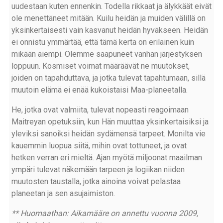
uudestaan kuten ennenkin. Todella rikkaat ja älykkäät eivät
ole menettäneet mitään. Kuilu heidän ja muiden välillä on
yksinkertaisesti vain kasvanut heidän hyväkseen. Heidän
ei onnistu ymmärtää, että tämä kerta on erilainen kuin
mikään aiempi. Olemme saapuneet vanhan järjestyksen
loppuun. Kosmiset voimat määräävät ne muutokset,
joiden on tapahduttava, ja jotka tulevat tapahtumaan, sillä
muutoin elämä ei enää kukoistaisi Maa-planeetalla.
He, jotka ovat valmiita, tulevat nopeasti reagoimaan
Maitreyan opetuksiin, kun Hän muuttaa yksinkertaisiksi ja
yleviksi sanoiksi heidän sydämensä tarpeet. Monilta vie
kauemmin luopua siitä, mihin ovat tottuneet, ja ovat
hetken verran eri mieltä. Ajan myötä miljoonat maailman
ympäri tulevat näkemään tarpeen ja logiikan niiden
muutosten taustalla, jotka ainoina voivat pelastaa
planeetan ja sen asujaimiston.
** Huomaathan: Aikamääre on annettu vuonna 2009,