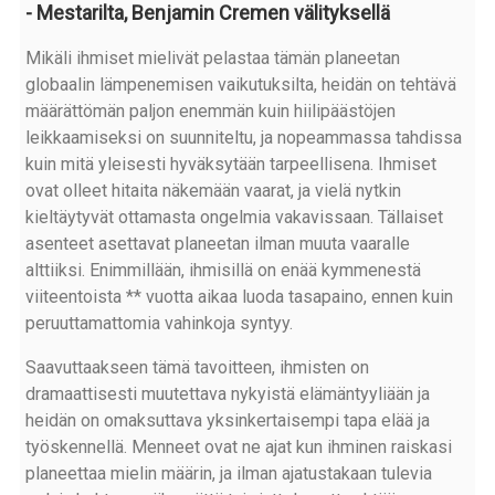
- Mestarilta, Benjamin Cremen välityksellä
Mikäli ihmiset mielivät pelastaa tämän planeetan
globaalin lämpenemisen vaikutuksilta, heidän on tehtävä
määrättömän paljon enemmän kuin hiilipäästöjen
leikkaamiseksi on suunniteltu, ja nopeammassa tahdissa
kuin mitä yleisesti hyväksytään tarpeellisena. Ihmiset
ovat olleet hitaita näkemään vaarat, ja vielä nytkin
kieltäytyvät ottamasta ongelmia vakavissaan. Tällaiset
asenteet asettavat planeetan ilman muuta vaaralle
alttiiksi. Enimmillään, ihmisillä on enää kymmenestä
viiteentoista ** vuotta aikaa luoda tasapaino, ennen kuin
peruuttamattomia vahinkoja syntyy.
Saavuttaakseen tämä tavoitteen, ihmisten on
dramaattisesti muutettava nykyistä elämäntyyliään ja
heidän on omaksuttava yksinkertaisempi tapa elää ja
työskennellä. Menneet ovat ne ajat kun ihminen raiskasi
planeettaa mielin määrin, ja ilman ajatustakaan tulevia