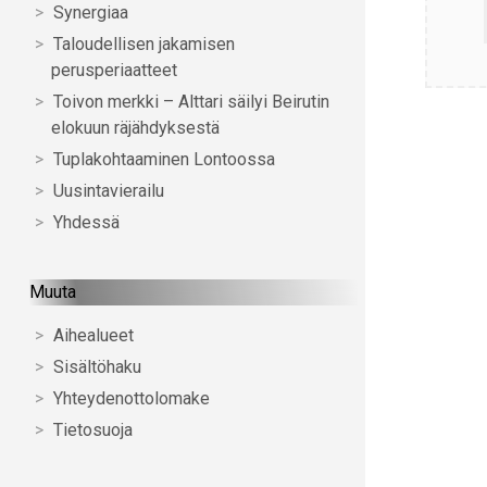
Synergiaa
Taloudellisen jakamisen
perusperiaatteet
Toivon merkki – Alttari säilyi Beirutin
elokuun räjähdyksestä
Tuplakohtaaminen Lontoossa
Uusintavierailu
Yhdessä
Muuta
Aihealueet
Sisältöhaku
Yhteydenottolomake
Tietosuoja