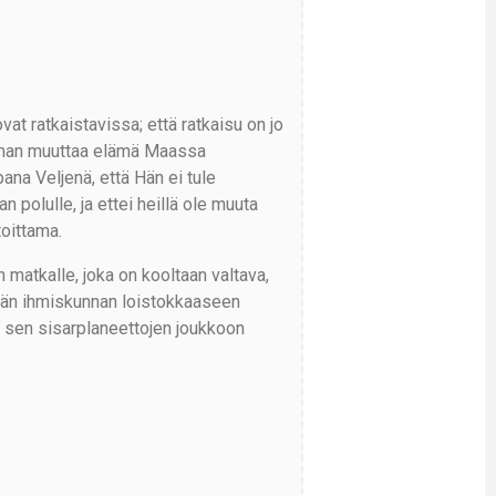
t ratkaistavissa; että ratkaisu on jo
oiman muuttaa elämä Maassa
a Veljenä, että Hän ei tule
 polulle, ja ettei heillä ole muuta
toittama.
matkalle, joka on kooltaan valtava,
ämään ihmiskunnan loistokkaaseen
 sen sisarplaneettojen joukkoon