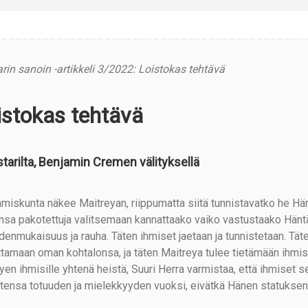
rin sanoin -artikkeli 3/2022: Loistokas tehtävä
istokas tehtävä
tarilta, Benjamin Cremen välityksellä
hmiskunta näkee Maitreyan, riippumatta siitä tunnistavatko he Hä
nsa pakotettuja valitsemaan kannattaako vaiko vastustaako Häntä 
denmukaisuus ja rauha. Täten ihmiset jaetaan ja tunnistetaan. Tät
ttamaan oman kohtalonsa, ja täten Maitreya tulee tietämään ihm
tyen ihmisille yhtenä heistä, Suuri Herra varmistaa, että ihmiset 
ttensa totuuden ja mielekkyyden vuoksi, eivätkä Hänen statuksen