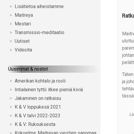
Lisätietoa aiheistamme
Maitreya
Ratk
Mestari
Transmissio-meditaatio
Maitr
ulott
Uutiset
parem
Videoita
johtam
pelätt
Uusimmat & nostot
Täten
Amerikan kohtalo ja rooli
ja jo
tehtä
Intialainen tyttö itkee pieniä kiviä
tässä
Jakaminen on ratkaisu
K & V loppukesä 2021
Läh
K & V talvi 2022-2023
K & V: Rukouksesta
Kokoelma: Maitreyan viestien sanomaa