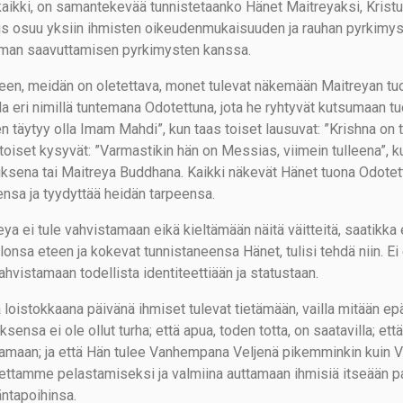
kaikki, on samantekevää tunnistetaanko Hänet Maitreyaksi, Kristu
us osuu yksiin ihmisten oikeudenmukaisuuden ja rauhan pyrkimys
man saavuttamisen pyrkimysten kanssa.
lleen, meidän on oletettava, monet tulevat näkemään Maitreyan t
la eri nimillä tuntemana Odotettuna, jota he ryhtyvät kutsumaan tu
 täytyy olla Imam Mahdi”, kun taas toiset lausuvat: ”Krishna on tull
 toiset kysyvät: ”Varmastikin hän on Messias, viimein tulleena”, 
uksena tai Maitreya Buddhana. Kaikki näkevät Hänet tuona Odotettu
ensa ja tyydyttää heidän tarpeensa.
eya ei tule vahvistamaan eikä kieltämään näitä väitteitä, saatikka 
ulonsa eteen ja kokevat tunnistaneensa Hänet, tulisi tehdä niin. E
ahvistamaan todellista identiteettiään ja statustaan.
 loistokkaana päivänä ihmiset tulevat tietämään, vailla mitään epä
sensa ei ole ollut turha; että apua, toden totta, on saatavilla; e
amaan; ja että Hän tulee Vanhempana Veljenä pikemminkin kuin V
ettamme pelastamiseksi ja valmiina auttamaan ihmisiä itseään pal
ntapoihinsa.