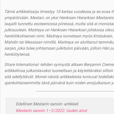
Tämä artikkelisarja ilmestyy 10 kertaa vuodessa ja se avaa 
ympäröivään. Mestari, on yksi Henkisen Hierarkian Mestarei
laajalti tunnettu esoteerisissa piireissä, mutta sitä ei monist
julkisuuteen. Maitreya on Henkisen Hierarkian johdossa ole
henkilökohtainen nimi. Maitreya tunnetaan myös Kristuksen
Mahdin tai Messiaan nimillä. Maitreya on aloittanut tammiku
sarjan, joka tulee johtamaan julkitulon päivään, jolloin Hän ju
henkilöytensä.
Share International -lehden synnystä alkaen Benjamin Creme
artikkelinsa julkaistavaksi tuoreeltaan ja käytettäväksi sill
sitä edellyttävät. Monet näistä artikkeleista tuntuvat todellaki
ajankohtaisemmilta tänä päivänä kuin niiden ensijulkaisun y
Edellinen Mestarin sanoin -artikkeli
Mestarin sanoin 1–2/2022: Uuden airut