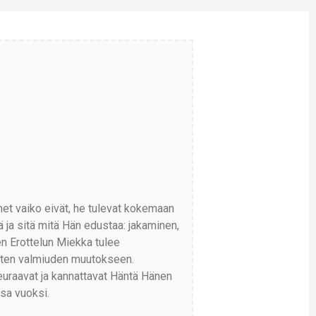
net vaiko eivät, he tulevat kokemaan
ja sitä mitä Hän edustaa: jakaminen,
en Erottelun Miekka tulee
isten valmiuden muutokseen.
seuraavat ja kannattavat Häntä Hänen
sa vuoksi.