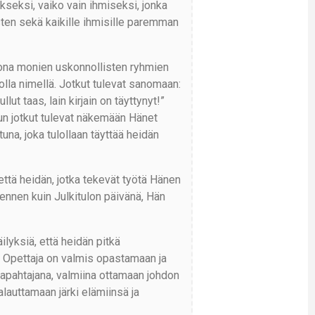
kseksi, vaiko vain ihmiseksi, jonka
ten sekä kaikille ihmisille paremman
uona monien uskonnollisten ryhmien
olla nimellä. Jotkut tulevat sanomaan:
ut taas, lain kirjain on täyttynyt!”
kun jotkut tulevat näkemään Hänet
na, joka tulollaan täyttää heidän
että heidän, jotka tekevät työtä Hänen
i ennen kuin Julkitulon päivänä, Hän
ilyksiä, että heidän pitkä
ttä Opettaja on valmis opastamaan ja
apahtajana, valmiina ottamaan johdon
auttamaan järki elämiinsä ja