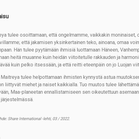
aisu
eya tulee osoittamaan, että ongelmamme, vaikkakin moninaiset, ova
uvillamme; että jakamisen yksinkertainen teko, ainoana, omaa v
paan. Hän tulee pyytämään ihmisiä luottamaan Häneen, Vanhempan
aan heitä muuanne kuin heidän viitoitetulle rakkauden ja harmonian
ävää kuin pelko itsessään, ja että reitti eteenpäin on jo Luojan vii
 Maitreya tulee helpottamaan ihmisten kynnystä astua muutoksen 
hon liittyvät miehet ja naiset kaikkialla. Tuo muutos tulee lähett
vään, Maa-planeetan ennallistamiseen sen oikeutettuun asemaan
 järjestelmässä.
de: Share International -lehti, 03 / 2022.