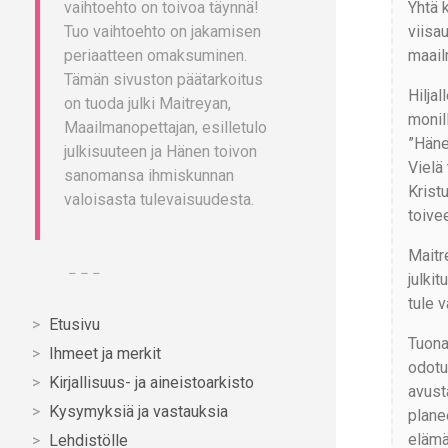
Yhtä 
vaihtoehto on toivoa täynnä!
viisa
Tuo vaihtoehto on jakamisen
maail
periaatteen omaksuminen.
Tämän sivuston päätarkoitus
Hilja
on tuoda julki Maitreyan,
monil
Maailmanopettajan, esilletulo
”Hänen
julkisuuteen ja Hänen toivon
Vielä
sanomansa ihmiskunnan
Krist
valoisasta tulevaisuudesta.
toive
Maitr
– – –
julkit
tule v
Etusivu
Tuona
Ihmeet ja merkit
odotuk
Kirjallisuus- ja aineistoarkisto
avust
Kysymyksiä ja vastauksia
plane
elämä
Lehdistölle