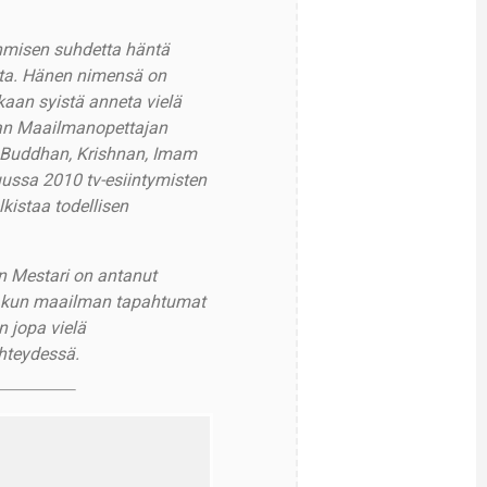
ihmisen suhdetta häntä
sta. Hänen nimensä on
akaan syistä anneta vielä
van Maailmanopettajan
, Buddhan, Krishnan, Imam
ussa 2010 tv-esiintymisten
lkistaa todellisen
n Mestari on antanut
oin kun maailman tapahtumat
n jopa vielä
hteydessä.