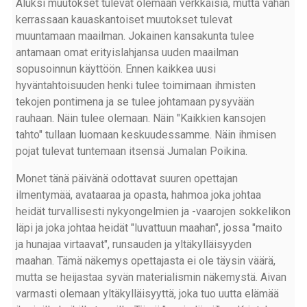
Aluksi muutokset tulevat olemaan verkkaisia, mutta vähän
kerrassaan kauaskantoiset muutokset tulevat
muuntamaan maailman. Jokainen kansakunta tulee
antamaan omat erityislahjansa uuden maailman
sopusoinnun käyttöön. Ennen kaikkea uusi
hyväntahtoisuuden henki tulee toimimaan ihmisten
tekojen pontimena ja se tulee johtamaan pysyvään
rauhaan. Näin tulee olemaan. Näin "Kaikkien kansojen
tahto" tullaan luomaan keskuudessamme. Näin ihmisen
pojat tulevat tuntemaan itsensä Jumalan Poikina.
Monet tänä päivänä odottavat suuren opettajan
ilmentymää, avataaraa ja opasta, hahmoa joka johtaa
heidät turvallisesti nykyongelmien ja -vaarojen sokkelikon
läpi ja joka johtaa heidät "luvattuun maahan", jossa "maito
ja hunajaa virtaavat", runsauden ja yltäkylläisyyden
maahan. Tämä näkemys opettajasta ei ole täysin väärä,
mutta se heijastaa syvän materialismin näkemystä. Aivan
varmasti olemaan yltäkylläisyyttä, joka tuo uutta elämää