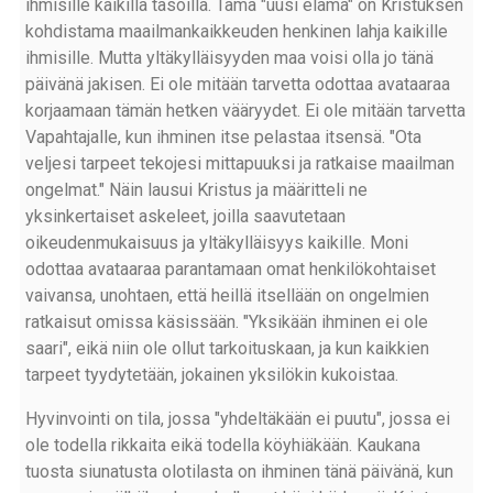
ihmisille kaikilla tasoilla. Tämä "uusi elämä" on Kristuksen
kohdistama maailmankaikkeuden henkinen lahja kaikille
ihmisille. Mutta yltäkylläisyyden maa voisi olla jo tänä
päivänä jakisen. Ei ole mitään tarvetta odottaa avataaraa
korjaamaan tämän hetken vääryydet. Ei ole mitään tarvetta
Vapahtajalle, kun ihminen itse pelastaa itsensä. "Ota
veljesi tarpeet tekojesi mittapuuksi ja ratkaise maailman
ongelmat." Näin lausui Kristus ja määritteli ne
yksinkertaiset askeleet, joilla saavutetaan
oikeudenmukaisuus ja yltäkylläisyys kaikille. Moni
odottaa avataaraa parantamaan omat henkilökohtaiset
vaivansa, unohtaen, että heillä itsellään on ongelmien
ratkaisut omissa käsissään. "Yksikään ihminen ei ole
saari", eikä niin ole ollut tarkoituskaan, ja kun kaikkien
tarpeet tyydytetään, jokainen yksilökin kukoistaa.
Hyvinvointi on tila, jossa "yhdeltäkään ei puutu", jossa ei
ole todella rikkaita eikä todella köyhiäkään. Kaukana
tuosta siunatusta olotilasta on ihminen tänä päivänä, kun