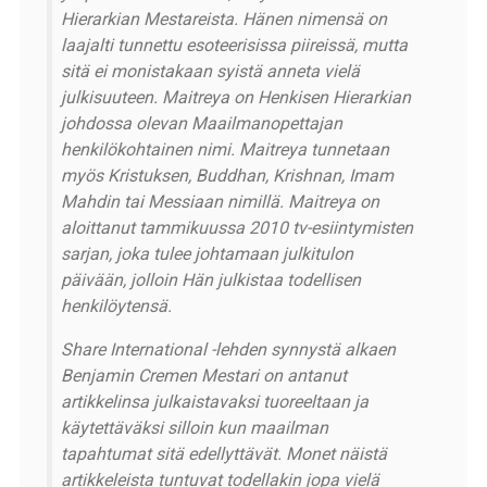
Hierarkian Mestareista. Hänen nimensä on
laajalti tunnettu esoteerisissa piireissä, mutta
sitä ei monistakaan syistä anneta vielä
julkisuuteen. Maitreya on Henkisen Hierarkian
johdossa olevan Maailmanopettajan
henkilökohtainen nimi. Maitreya tunnetaan
myös Kristuksen, Buddhan, Krishnan, Imam
Mahdin tai Messiaan nimillä. Maitreya on
aloittanut tammikuussa 2010 tv-esiintymisten
sarjan, joka tulee johtamaan julkitulon
päivään, jolloin Hän julkistaa todellisen
henkilöytensä.
Share International -lehden synnystä alkaen
Benjamin Cremen Mestari on antanut
artikkelinsa julkaistavaksi tuoreeltaan ja
käytettäväksi silloin kun maailman
tapahtumat sitä edellyttävät. Monet näistä
artikkeleista tuntuvat todellakin jopa vielä