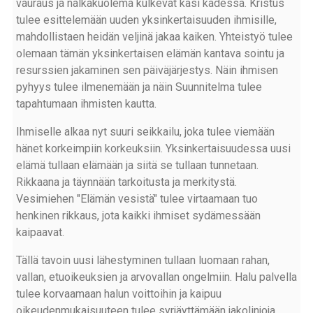
vauraus ja nälkäkuolema kulkevat käsi kädessä. Kristus
tulee esittelemään uuden yksinkertaisuuden ihmisille,
mahdollistaen heidän veljinä jakaa kaiken. Yhteistyö tulee
olemaan tämän yksinkertaisen elämän kantava sointu ja
resurssien jakaminen sen päiväjärjestys. Näin ihmisen
pyhyys tulee ilmenemään ja näin Suunnitelma tulee
tapahtumaan ihmisten kautta.
Ihmiselle alkaa nyt suuri seikkailu, joka tulee viemään
hänet korkeimpiin korkeuksiin. Yksinkertaisuudessa uusi
elämä tullaan elämään ja siitä se tullaan tunnetaan.
Rikkaana ja täynnään tarkoitusta ja merkitystä.
Vesimiehen "Elämän vesistä" tulee virtaamaan tuo
henkinen rikkaus, jota kaikki ihmiset sydämessään
kaipaavat.
Tällä tavoin uusi lähestyminen tullaan luomaan rahan,
vallan, etuoikeuksien ja arvovallan ongelmiin. Halu palvella
tulee korvaamaan halun voittoihin ja kaipuu
oikeudenmukaisuuteen tulee syrjäyttämään jakolinjoja