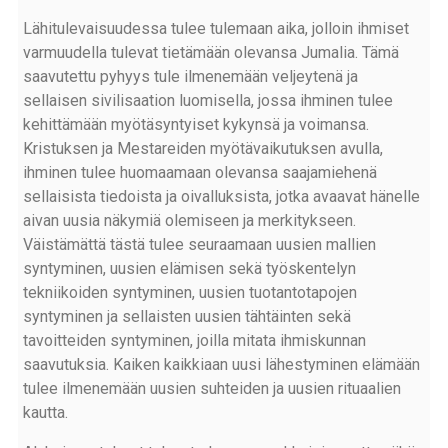
Lähitulevaisuudessa tulee tulemaan aika, jolloin ihmiset
varmuudella tulevat tietämään olevansa Jumalia. Tämä
saavutettu pyhyys tule ilmenemään veljeytenä ja
sellaisen sivilisaation luomisella, jossa ihminen tulee
kehittämään myötäsyntyiset kykynsä ja voimansa.
Kristuksen ja Mestareiden myötävaikutuksen avulla,
ihminen tulee huomaamaan olevansa saajamiehenä
sellaisista tiedoista ja oivalluksista, jotka avaavat hänelle
aivan uusia näkymiä olemiseen ja merkitykseen.
Väistämättä tästä tulee seuraamaan uusien mallien
syntyminen, uusien elämisen sekä työskentelyn
tekniikoiden syntyminen, uusien tuotantotapojen
syntyminen ja sellaisten uusien tähtäinten sekä
tavoitteiden syntyminen, joilla mitata ihmiskunnan
saavutuksia. Kaiken kaikkiaan uusi lähestyminen elämään
tulee ilmenemään uusien suhteiden ja uusien rituaalien
kautta.