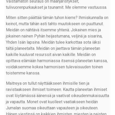
Väistämätön seuraus on maanjäristykset,
tulivuorenpurkaukset ja tsunamit. Me olemme vastuussa.
Miten sitten päättää tämän tuhon kierre? Ihmiskunnalla on
keinot, mutta tähän asti tahto muutokseen on puuttunut.
Meidän on nähtävä itsemme yhtenä. Jokainen mies ja
jokainen nainen Pyhän heijastumana, veljinä ja sisarina,
Yhden Isän lapsina. Meidän tulee karkottaa sota iäksi
tältä planeetalta. Meidän on jaettava tämän planeetan
kaikille kuuluvat resurssit aivan kaikille. Meidän on
opittava elämään harmoniassa itsensä planeetan kanssa,
voidaksemme kokea harmonisen tulevaisuuden toinen
toistemme kanssa.
Maitreya on tullut näyttääkseen ihmisille tien ja
ravistaakseen ihmiset toimeen. Kautta planeetan ihmiset
ovat löytämässä äänensä ja vaativat oikeudenmukaisuutta
ja vapautta. Monet ovat kuolleet vaatiakseen heidän
Jumalan suomaa oikeuttaan vapauteen ja oikeuteen.
Hänen viestinsä on kaikkien ihmisten, miesten ja naisten