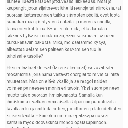
suhteellisesti katsoen jatkuvassa liikkeessä. Maat ja
kaupungit, jotka sijaitsevat lähellä reunoja tai siirroksia, tai
suoraan laatanreunojen taikka siirrosten päällä, ovat tästä
seuraten maanjäristysten kohteita, ja meren rannoilla,
tsunamien kohteina. Kyse ei ole siitä, että Jumalan
rakkaus hylkäisi ihmiskunnan, vaan seismisen paineen
purkukanavan pakosta. Mikä, me saatamme kysyä,
aiheuttaa seismisen paineen kasvamisen tuolle
tuhoisalle tasolle?
Elementaaliset deevat (tai enkelivoimat) valvovat sitä
mekanismia, jolla nämä valtavat energiat toimivat tai niitä
muutetaan. Maa on elävä yksilö ja se reagoi näiden
voimien paineeseen monin eri tavoin. Yksi suora paineen
muoto tulee suoraan ihmiskunnasta. Samalla kun
ihmiskunta itselleen ominaisella kilpailuun perustuvalla
tavallaan luo jännitteitä sotien, poliittisten ja taloudellisten
kriisien kautta – kun olemme siis epätasapainossa,
samalla myös deevakunta menee epätasapainoon.