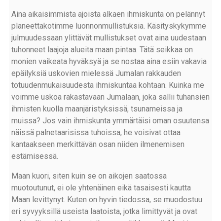
Aina aikaisimmista ajoista alkaen ihmiskunta on pelännyt
planeettakotimme luonnonmullistuksia. Käsityskykymme
julmuudessaan ylittävät mullistukset ovat aina uudestaan
tuhonneet laajoja alueita maan pintaa. Tätä seikkaa on
monien vaikeata hyväksyä ja se nostaa aina esiin vakavia
epäilyksiä uskovien mielessä Jumalan rakkauden
totuudenmukaisuudesta ihmiskuntaa kohtaan. Kuinka me
voimme uskoa rakastavaan Jumalaan, joka sallii tuhansien
ihmisten kuolla maanjäristyksissä, tsunameissa ja
muissa? Jos vain ihmiskunta ymmärtäisi oman osuutensa
näissä palnetaarisissa tuhoissa, he voisivat ottaa
kantaakseen merkittävän osan niiden ilmenemisen
estämisessä.
Maan kuori, siten kuin se on aikojen saatossa
muotoutunut, ei ole yhtenäinen eikä tasaisesti kautta
Maan levittynyt. Kuten on hyvin tiedossa, se muodostuu
eri syvyyksillä useista laatoista, jotka limittyvät ja ovat