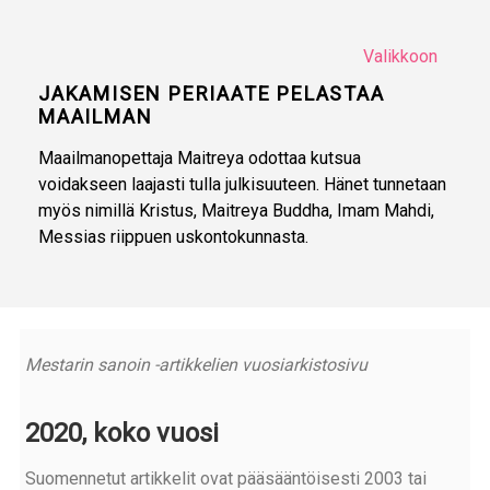
Valikkoon
JAKAMISEN PERIAATE PELASTAA
MAAILMAN
Maailmanopettaja Maitreya odottaa kutsua
voidakseen laajasti tulla julkisuuteen. Hänet tunnetaan
myös nimillä Kristus, Maitreya Buddha, Imam Mahdi,
Messias riippuen uskontokunnasta.
Mestarin sanoin -artikkelien vuosiarkistosivu
2020, koko vuosi
Suomennetut artikkelit ovat pääsääntöisesti 2003 tai