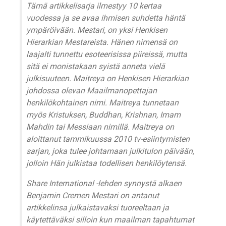
Tämä artikkelisarja ilmestyy 10 kertaa
vuodessa ja se avaa ihmisen suhdetta häntä
ympäröivään. Mestari, on yksi Henkisen
Hierarkian Mestareista. Hänen nimensä on
laajalti tunnettu esoteerisissa piireissä, mutta
sitä ei monistakaan syistä anneta vielä
julkisuuteen. Maitreya on Henkisen Hierarkian
johdossa olevan Maailmanopettajan
henkilökohtainen nimi. Maitreya tunnetaan
myös Kristuksen, Buddhan, Krishnan, Imam
Mahdin tai Messiaan nimillä. Maitreya on
aloittanut tammikuussa 2010 tv-esiintymisten
sarjan, joka tulee johtamaan julkitulon päivään,
jolloin Hän julkistaa todellisen henkilöytensä.
Share International -lehden synnystä alkaen
Benjamin Cremen Mestari on antanut
artikkelinsa julkaistavaksi tuoreeltaan ja
käytettäväksi silloin kun maailman tapahtumat