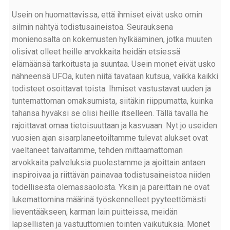
Usein on huomattavissa, että ihmiset eivät usko omin
silmin nähtyä todistusaineistoa. Seurauksena
monienosalta on kokemusten hylkääminen, jotka muuten
olisivat olleet heille arvokkaita heidän etsiessä
elämäänsä tarkoitusta ja suuntaa. Usein monet eivät usko
nähneensä UFOa, kuten niitä tavataan kutsua, vaikka kaikki
todisteet osoittavat toista. Ihmiset vastustavat uuden ja
tuntemattoman omaksumista, siitäkin riippumatta, kuinka
tahansa hyväksi se olisi heille itselleen. Tällä tavalla he
rajoittavat omaa tietoisuuttaan ja kasvuaan. Nyt jo useiden
vuosien ajan sisarplaneetoiltamme tulevat alukset ovat
vaeltaneet taivaitamme, tehden mittaamattoman
arvokkaita palveluksia puolestamme ja ajoittain antaen
inspiroivaa ja riittävän painavaa todistusaineistoa niiden
todellisesta olemassaolosta. Yksin ja pareittain ne ovat
lukemattomina määrinä työskennelleet pyyteettömästi
lieventääkseen, karman lain puitteissa, meidän
lapsellisten ja vastuuttomien tointen vaikutuksia. Monet