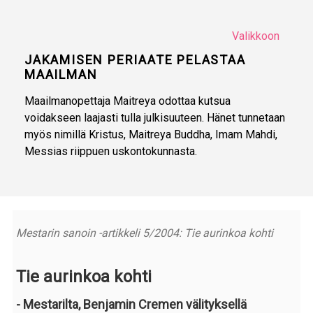
Valikkoon
JAKAMISEN PERIAATE PELASTAA
MAAILMAN
Maailmanopettaja Maitreya odottaa kutsua
voidakseen laajasti tulla julkisuuteen. Hänet tunnetaan
myös nimillä Kristus, Maitreya Buddha, Imam Mahdi,
Messias riippuen uskontokunnasta.
Mestarin sanoin -artikkeli 5/2004: Tie aurinkoa kohti
Tie aurinkoa kohti
- Mestarilta, Benjamin Cremen välityksellä