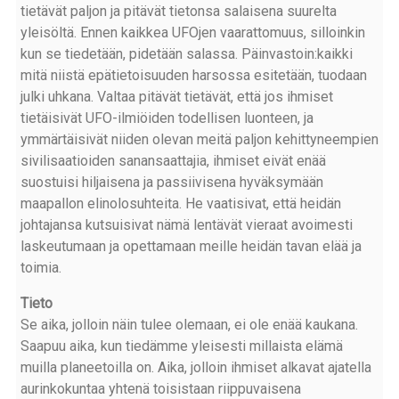
tietävät paljon ja pitävät tietonsa salaisena suurelta
yleisöltä. Ennen kaikkea UFOjen vaarattomuus, silloinkin
kun se tiedetään, pidetään salassa. Päinvastoin:kaikki
mitä niistä epätietoisuuden harsossa esitetään, tuodaan
julki uhkana. Valtaa pitävät tietävät, että jos ihmiset
tietäisivät UFO-ilmiöiden todellisen luonteen, ja
ymmärtäisivät niiden olevan meitä paljon kehittyneempien
sivilisaatioiden sanansaattajia, ihmiset eivät enää
suostuisi hiljaisena ja passiivisena hyväksymään
maapallon elinolosuhteita. He vaatisivat, että heidän
johtajansa kutsuisivat nämä lentävät vieraat avoimesti
laskeutumaan ja opettamaan meille heidän tavan elää ja
toimia.
Tieto
Se aika, jolloin näin tulee olemaan, ei ole enää kaukana.
Saapuu aika, kun tiedämme yleisesti millaista elämä
muilla planeetoilla on. Aika, jolloin ihmiset alkavat ajatella
aurinkokuntaa yhtenä toisistaan riippuvaisena