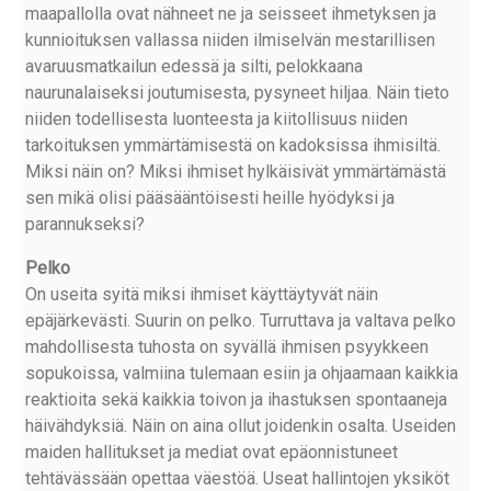
maapallolla ovat nähneet ne ja seisseet ihmetyksen ja
kunnioituksen vallassa niiden ilmiselvän mestarillisen
avaruusmatkailun edessä ja silti, pelokkaana
naurunalaiseksi joutumisesta, pysyneet hiljaa. Näin tieto
niiden todellisesta luonteesta ja kiitollisuus niiden
tarkoituksen ymmärtämisestä on kadoksissa ihmisiltä.
Miksi näin on? Miksi ihmiset hylkäisivät ymmärtämästä
sen mikä olisi pääsääntöisesti heille hyödyksi ja
parannukseksi?
Pelko
On useita syitä miksi ihmiset käyttäytyvät näin
epäjärkevästi. Suurin on pelko. Turruttava ja valtava pelko
mahdollisesta tuhosta on syvällä ihmisen psyykkeen
sopukoissa, valmiina tulemaan esiin ja ohjaamaan kaikkia
reaktioita sekä kaikkia toivon ja ihastuksen spontaaneja
häivähdyksiä. Näin on aina ollut joidenkin osalta. Useiden
maiden hallitukset ja mediat ovat epäonnistuneet
tehtävässään opettaa väestöä. Useat hallintojen yksiköt