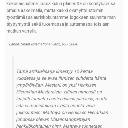
kokonaisuutena, jossa kukin planeetta on kehityksensä
omalla askelmalla, mutta kaikki ovat yhteistoimin
työstämässä aurinkokuntamme logoksen suunnitelman
täyttymystä sekä tukemassa ja auttamassa toisiaan
matkan varrella.
Lähde: Share International -lehti, 05 / 2004.
Tämä artikkelisarja ilmestyy 10 kertaa
vuodessa ja se avaa ihmisen suhdetta häntä
ympäröivään. Mestari, on yksi Henkisen
Hierarkian Mestareista. Hänen nimensä on
laajalti tunnettu esoteerisissa piireissä, mutta
sitä ei monistakaan syistä anneta vielä
julkisuuteen. Maitreya on Henkisen Hierarkian
johdossa olevan Maailmanopettajan
henkilökohtainen nimi. Maitreya tunnetaan