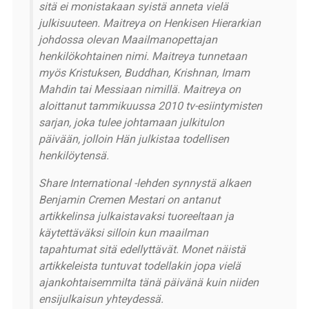
sitä ei monistakaan syistä anneta vielä
julkisuuteen. Maitreya on Henkisen Hierarkian
johdossa olevan Maailmanopettajan
henkilökohtainen nimi. Maitreya tunnetaan
myös Kristuksen, Buddhan, Krishnan, Imam
Mahdin tai Messiaan nimillä. Maitreya on
aloittanut tammikuussa 2010 tv-esiintymisten
sarjan, joka tulee johtamaan julkitulon
päivään, jolloin Hän julkistaa todellisen
henkilöytensä.
Share International -lehden synnystä alkaen
Benjamin Cremen Mestari on antanut
artikkelinsa julkaistavaksi tuoreeltaan ja
käytettäväksi silloin kun maailman
tapahtumat sitä edellyttävät. Monet näistä
artikkeleista tuntuvat todellakin jopa vielä
ajankohtaisemmilta tänä päivänä kuin niiden
ensijulkaisun yhteydessä.