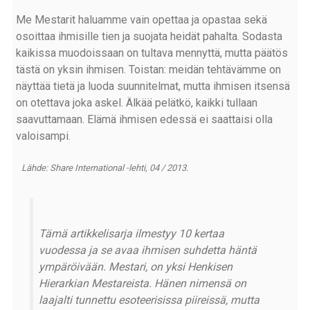
Me Mestarit haluamme vain opettaa ja opastaa sekä
osoittaa ihmisille tien ja suojata heidät pahalta. Sodasta
kaikissa muodoissaan on tultava mennyttä, mutta päätös
tästä on yksin ihmisen. Toistan: meidän tehtävämme on
näyttää tietä ja luoda suunnitelmat, mutta ihmisen itsensä
on otettava joka askel. Älkää pelätkö, kaikki tullaan
saavuttamaan. Elämä ihmisen edessä ei saattaisi olla
valoisampi.
Lähde: Share International -lehti, 04 / 2013.
Tämä artikkelisarja ilmestyy 10 kertaa
vuodessa ja se avaa ihmisen suhdetta häntä
ympäröivään. Mestari, on yksi Henkisen
Hierarkian Mestareista. Hänen nimensä on
laajalti tunnettu esoteerisissa piireissä, mutta