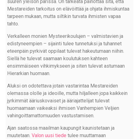
suuren yleisön parissa. On tärkeätä painottaa sitä, että
Mestareiden tarkoitus on elävöittää ja ohjata ihmiskuntaa
tarpeen mukaan, mutta siltikin turvata ihmisten vapaa
tahto.
Verkalleen monien Mysteerikoulujen – valmistavien ja
edistyneempien – sijainti tulee tunnetuksi ja tuhannet
eteenpäin pyrkivät oppilaat tulevat hakeutumaan niihin.
Siellä he tulevat saamaan koulutuksen kahteen
ensimmäiseen vihkimykseen ja siten tulevat astumaan
Hierarkian huomaan.
Aluksi on odotettava jotain vastarintaa Mestareiden
olemassa ololle ja ideoille, mutta hiljalleen jopa kaikkein
jyrkimmät ääriuskovaiset ja ääriajattelijat tulevat
huomaamaan vaikeaksi ihmisen Vanhempien Veljien
vahingoittamattomuuden vastustamisen.
Ajan saatossa maailman kaupungit kaunistetaan ja
muutetaan.
Valon uusi tiede
tulee muuttamaan