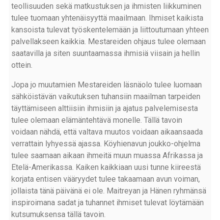
teollisuuden sekä matkustuksen ja ihmisten liikkuminen
tulee tuomaan yhtenäisyyttä maailmaan. Ihmiset kaikista
kansoista tulevat työskentelemään ja liittoutumaan yhteen
palvellakseen kaikkia. Mestareiden ohjaus tulee olemaan
saatavilla ja siten suuntaamassa ihmisiä viisain ja hellin
ottein.
Jopa jo muutamien Mestareiden läsnäolo tulee luomaan
sähköistävän vaikutuksen tuhansiin maailman tarpeiden
täyttämiseen alttiisiin ihmisiin ja ajatus palvelemisesta
tulee olemaan elämäntehtävä monelle. Tällä tavoin
voidaan nähdä, että valtava muutos voidaan aikaansaada
verrattain lyhyessä ajassa. Köyhienavun joukko-ohjelma
tulee saamaan aikaan ihmeitä muun muassa Afrikassa ja
Etelä-Amerikassa. Kaiken kaikkiaan uusi tunne kiireestä
korjata entisen vääryydet tulee takaamaan avun voiman,
jollaista tänä päivänä ei ole. Maitreyan ja Hänen ryhmänsä
inspiroimana sadat ja tuhannet ihmiset tulevat löytämään
kutsumuksensa tällä tavoin.