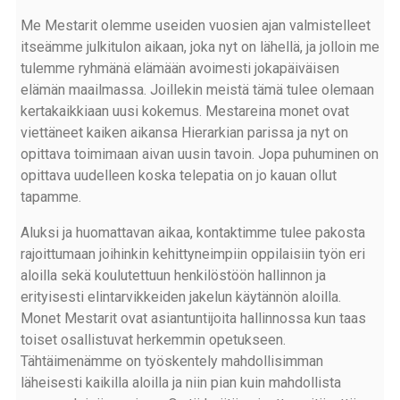
Me Mestarit olemme useiden vuosien ajan valmistelleet
itseämme julkitulon aikaan, joka nyt on lähellä, ja jolloin me
tulemme ryhmänä elämään avoimesti jokapäiväisen
elämän maailmassa. Joillekin meistä tämä tulee olemaan
kertakaikkiaan uusi kokemus. Mestareina monet ovat
viettäneet kaiken aikansa Hierarkian parissa ja nyt on
opittava toimimaan aivan uusin tavoin. Jopa puhuminen on
opittava uudelleen koska telepatia on jo kauan ollut
tapamme.
Aluksi ja huomattavan aikaa, kontaktimme tulee pakosta
rajoittumaan joihinkin kehittyneimpiin oppilaisiin työn eri
aloilla sekä koulutettuun henkilöstöön hallinnon ja
erityisesti elintarvikkeiden jakelun käytännön aloilla.
Monet Mestarit ovat asiantuntijoita hallinnossa kun taas
toiset osallistuvat herkemmin opetukseen.
Tähtäimenämme on työskentely mahdollisimman
läheisesti kaikilla aloilla ja niin pian kuin mahdollista