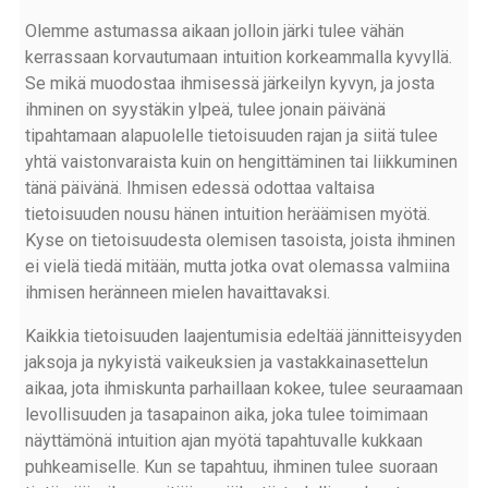
Olemme astumassa aikaan jolloin järki tulee vähän
kerrassaan korvautumaan intuition korkeammalla kyvyllä.
Se mikä muodostaa ihmisessä järkeilyn kyvyn, ja josta
ihminen on syystäkin ylpeä, tulee jonain päivänä
tipahtamaan alapuolelle tietoisuuden rajan ja siitä tulee
yhtä vaistonvaraista kuin on hengittäminen tai liikkuminen
tänä päivänä. Ihmisen edessä odottaa valtaisa
tietoisuuden nousu hänen intuition heräämisen myötä.
Kyse on tietoisuudesta olemisen tasoista, joista ihminen
ei vielä tiedä mitään, mutta jotka ovat olemassa valmiina
ihmisen heränneen mielen havaittavaksi.
Kaikkia tietoisuuden laajentumisia edeltää jännitteisyyden
jaksoja ja nykyistä vaikeuksien ja vastakkainasettelun
aikaa, jota ihmiskunta parhaillaan kokee, tulee seuraamaan
levollisuuden ja tasapainon aika, joka tulee toimimaan
näyttämönä intuition ajan myötä tapahtuvalle kukkaan
puhkeamiselle. Kun se tapahtuu, ihminen tulee suoraan