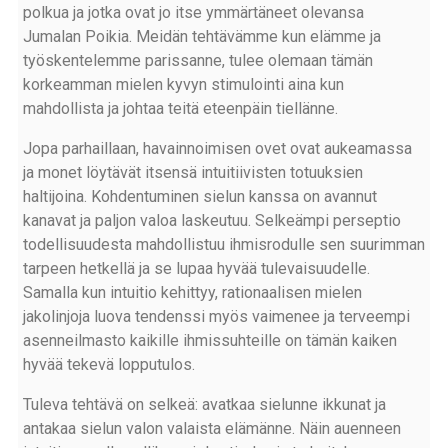
polkua ja jotka ovat jo itse ymmärtäneet olevansa
Jumalan Poikia. Meidän tehtävämme kun elämme ja
työskentelemme parissanne, tulee olemaan tämän
korkeamman mielen kyvyn stimulointi aina kun
mahdollista ja johtaa teitä eteenpäin tiellänne.
Jopa parhaillaan, havainnoimisen ovet ovat aukeamassa
ja monet löytävät itsensä intuitiivisten totuuksien
haltijoina. Kohdentuminen sielun kanssa on avannut
kanavat ja paljon valoa laskeutuu. Selkeämpi perseptio
todellisuudesta mahdollistuu ihmisrodulle sen suurimman
tarpeen hetkellä ja se lupaa hyvää tulevaisuudelle.
Samalla kun intuitio kehittyy, rationaalisen mielen
jakolinjoja luova tendenssi myös vaimenee ja terveempi
asenneilmasto kaikille ihmissuhteille on tämän kaiken
hyvää tekevä lopputulos.
Tuleva tehtävä on selkeä: avatkaa sielunne ikkunat ja
antakaa sielun valon valaista elämänne. Näin auenneen