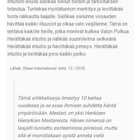
intuition avulla sallikaa sielun tiedon ja tarkoituksen
toteutua. Tuntekaa myötätunnon merkitys ja levittäkää
tuota rakkautta laajalle. Sallikaa sielunne viisauden
hävittää kaikki illuusiot ja olkaa valo veljillenne. Tämä on
tehtävä kaikille heille, jotka mielivät kulkea Valon Polkua.
Herättäkää intuitio ja nähkää suunnitelma selkeänä.
Herättäkää intuitio ja hävittäkää pimeys. Herättäkää
intuitio ja heittäkää pois kaikki pelko.
Lähde: Share International -lehti, 12 / 2018.
Tämä artikkelisarja ilmestyy 10 kertaa
vuodessa ja se avaa ihmisen suhdetta häntä
ympäröivään. Mestari, on yksi Henkisen
Hierarkian Mestareista. Hänen nimensä on
laajalti tunnettu esoteerisissa piireissä, mutta
sitä ei monistakaan syistä anneta vielä