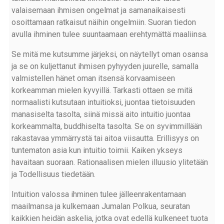
valaisemaan ihmisen ongelmat ja samanaikaisesti
osoittamaan ratkaisut näihin ongelmiin. Suoran tiedon
avulla ihminen tulee suuntaamaan erehtymättä maaliinsa.
Se mitä me kutsumme järjeksi, on näytellyt oman osansa
ja se on kuljettanut ihmisen pyhyyden juurelle, samalla
valmistellen hänet oman itsensä korvaamiseen
korkeamman mielen kyvyillä. Tarkasti ottaen se mitä
normaalisti kutsutaan intuitioksi, juontaa tietoisuuden
manasiselta tasolta, siinä missä aito intuitio juontaa
korkeammalta, buddhiselta tasolta. Se on syvimmillään
rakastavaa ymmärrystä tai aitoa viisautta. Erillisyys on
tuntematon asia kun intuitio toimii. Kaiken ykseys
havaitaan suoraan. Rationaalisen mielen illuusio ylitetään
ja Todellisuus tiedetään.
Intuition valossa ihminen tulee jälleenrakentamaan
maailmansa ja kulkemaan Jumalan Polkua, seuratan
kaikkien heidän askelia, jotka ovat edellä kulkeneet tuota