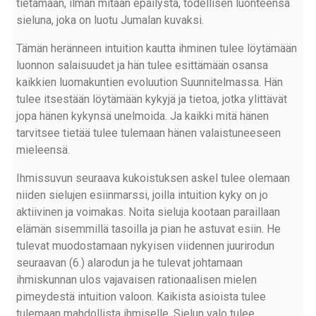
tietämään, ilman mitään epäilystä, todellisen luonteensa
sieluna, joka on luotu Jumalan kuvaksi.
Tämän heränneen intuition kautta ihminen tulee löytämään
luonnon salaisuudet ja hän tulee esittämään osansa
kaikkien luomakuntien evoluution Suunnitelmassa. Hän
tulee itsestään löytämään kykyjä ja tietoa, jotka ylittävät
jopa hänen kykynsä unelmoida. Ja kaikki mitä hänen
tarvitsee tietää tulee tulemaan hänen valaistuneeseen
mieleensä.
Ihmissuvun seuraava kukoistuksen askel tulee olemaan
niiden sielujen esiinmarssi, joilla intuition kyky on jo
aktiivinen ja voimakas. Noita sieluja kootaan paraillaan
elämän sisemmillä tasoilla ja pian he astuvat esiin. He
tulevat muodostamaan nykyisen viidennen juurirodun
seuraavan (6.) alarodun ja he tulevat johtamaan
ihmiskunnan ulos vajavaisen rationaalisen mielen
pimeydestä intuition valoon. Kaikista asioista tulee
tulemaan mahdollista ihmiselle. Sielun valo tulee