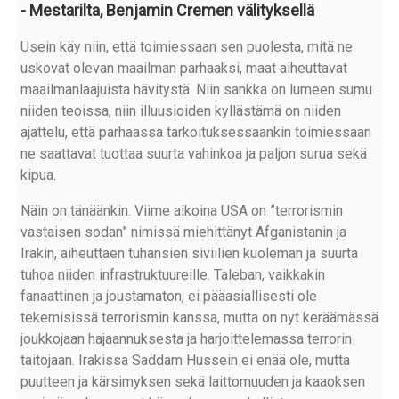
- Mestarilta, Benjamin Cremen välityksellä
Usein käy niin, että toimiessaan sen puolesta, mitä ne
uskovat olevan maailman parhaaksi, maat aiheuttavat
maailmanlaajuista hävitystä. Niin sankka on lumeen sumu
niiden teoissa, niin illuusioiden kyllästämä on niiden
ajattelu, että parhaassa tarkoituksessaankin toimiessaan
ne saattavat tuottaa suurta vahinkoa ja paljon surua sekä
kipua.
Näin on tänäänkin. Viime aikoina USA on ”terrorismin
vastaisen sodan” nimissä miehittänyt Afganistanin ja
Irakin, aiheuttaen tuhansien siviilien kuoleman ja suurta
tuhoa niiden infrastruktuureille. Taleban, vaikkakin
fanaattinen ja joustamaton, ei pääasiallisesti ole
tekemisissä terrorismin kanssa, mutta on nyt keräämässä
joukkojaan hajaannuksesta ja harjoittelemassa terrorin
taitojaan. Irakissa Saddam Hussein ei enää ole, mutta
puutteen ja kärsimyksen sekä laittomuuden ja kaaoksen