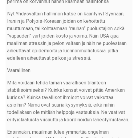
perimä on korvannut hänen kaamean hallintonsa.
Nyt Yhdysvaltain hallinnon katse on kääntynyt Syyriaan,
Iraniin ja Pohjois-Koreaan joiden on kehoitettu
muuttumaan, tai kohtaamaan ”rauhan” puolustajien sekä
”vapauden” vartijoiden kosto ja voima. Näin USA ajaa
maailman stressin ja pelon valtaan ja näin ne puolestaan
aiheuttavat epidemioita ja luonnonmullistuksia, jotka
edelleen aiheuttavat pelkoa ja stressiä.
Vaarallinen
Mitä voidaan tehdä tämän vaarallisen tilanteen
stabilisoimiseksi? Kuinka kansat voivat pitää Amerikan
kurissa? Kuinka tavalliset ihmiset voivat vaikuttaa
asioihin? Nämä ovat suuria kysymyksiä, eikä niihin
todellakaan ole mitään helppoja vastauksia. Ne vaativat
erityislaatuista viisautta ja koordinoidun lähestymistavan.
Ensinnäkin, maailman tulee ymmärtää ongelman