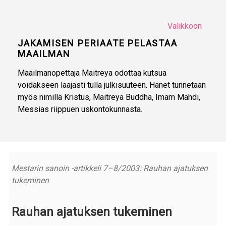
Valikkoon
JAKAMISEN PERIAATE PELASTAA
MAAILMAN
Maailmanopettaja Maitreya odottaa kutsua
voidakseen laajasti tulla julkisuuteen. Hänet tunnetaan
myös nimillä Kristus, Maitreya Buddha, Imam Mahdi,
Messias riippuen uskontokunnasta.
Mestarin sanoin -artikkeli 7–8/2003: Rauhan ajatuksen
tukeminen
Rauhan ajatuksen tukeminen