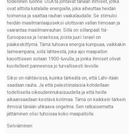
todellinen luonne. USA:ta johtavat tänään ihmiset, jotka
ovat alttiita katalalle energialle, joka aiheuttaa heidän
toimensa ja saattaa rauhan vaakalaudalle. Se stimuloi
heidän maailmanlaajuiseksi ulottuvan vallan himoaan ja
vaarantaa maailmanrauhan. Sillä on sillanpäät Itä-
Euroopassa ja Israelissa, joista juuri Israel on
pääkeskittymä. Tämä tuhoava energia kumpuaa, vaikkakin
laimeampana, siitä lähteestä, joka ajoi maapallon
kaoottiseen sotaan 1900-luvulla, ja jonka ihmiset olivat
kuvitelleet panneensa jo turvallisesti levolle.
Siksi on nähtävissä, kuinka tärkeätä on, että Lähi-itään
saadaan rauha. Ja että palestiinalaisia kohdellaan
todellisella oikeudenmukaisuudella ja että heille
aikaansaadaan kestävä kotimaa. Tämä on kaikkein tärkein
ihmisiä tänään uhkaava ongelma. Sen ratkaisematta
jättäminen olisi tuhoisaa koko maapallolle.
Selviäminen