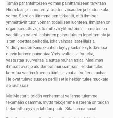
Tämän pahantahtoisen voiman päihittämiseen tarvitaan
Hierarkian ja ihmisten yhteisten viisauden ja tahdon koko
voima. Siksi on äärimmäisen tärkeätä, että ihmiset
ymmärtävät tuon voiman todellisen luonteen. Ihmisten on
organisoiduttuva ja toimittava yhteistoimin. Ihmisten on
vaadittava palestiinalaisten painostuksen lopettamista ja
siten lopettaa pelkotila, joka vainoaa israelilaisia.
Yhdistyneiden Kansakuntien täytyy kaikin käytettävissä
olevin keinoin painostaa Yhdysvaltoja ja Israelia,
vastustaa suurvaltaa ja auttaa rauhan asiaa. Maailman
ihmiset ovat jo aloittaneet marssimisen. Heidän tulee
korottaa vaatimuksensa ääntä ja vaatia itselleen rauhaa.
He ovat tulevaisuuden perilliset ja heidän tulee muokata
se rauhassa.
Me Mestarit, teidän vanhemmat veljenne tulemme
tekemään osamme, mutta tekojemme esteenä on teidän
tietämättömyys ja tahdon puute. Siksi nämä sanat.