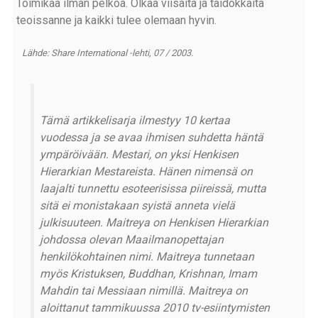
Toimikaa ilman pelkoa. Olkaa viisaita ja taidokkaita
teoissanne ja kaikki tulee olemaan hyvin.
Lähde: Share International -lehti, 07 / 2003.
Tämä artikkelisarja ilmestyy 10 kertaa
vuodessa ja se avaa ihmisen suhdetta häntä
ympäröivään. Mestari, on yksi Henkisen
Hierarkian Mestareista. Hänen nimensä on
laajalti tunnettu esoteerisissa piireissä, mutta
sitä ei monistakaan syistä anneta vielä
julkisuuteen. Maitreya on Henkisen Hierarkian
johdossa olevan Maailmanopettajan
henkilökohtainen nimi. Maitreya tunnetaan
myös Kristuksen, Buddhan, Krishnan, Imam
Mahdin tai Messiaan nimillä. Maitreya on
aloittanut tammikuussa 2010 tv-esiintymisten