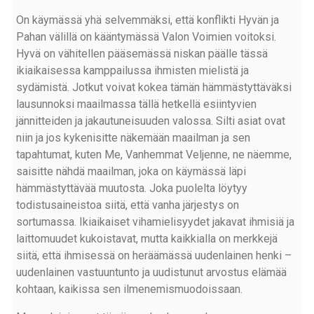
On käymässä yhä selvemmäksi, että konflikti Hyvän ja
Pahan välillä on kääntymässä Valon Voimien voitoksi.
Hyvä on vähitellen pääsemässä niskan päälle tässä
ikiaikaisessa kamppailussa ihmisten mielistä ja
sydämistä. Jotkut voivat kokea tämän hämmästyttäväksi
lausunnoksi maailmassa tällä hetkellä esiintyvien
jännitteiden ja jakautuneisuuden valossa. Silti asiat ovat
niin ja jos kykenisitte näkemään maailman ja sen
tapahtumat, kuten Me, Vanhemmat Veljenne, ne näemme,
saisitte nähdä maailman, joka on käymässä läpi
hämmästyttävää muutosta. Joka puolelta löytyy
todistusaineistoa siitä, että vanha järjestys on
sortumassa. Ikiaikaiset vihamielisyydet jakavat ihmisiä ja
laittomuudet kukoistavat, mutta kaikkialla on merkkejä
siitä, että ihmisessä on heräämässä uudenlainen henki –
uudenlainen vastuuntunto ja uudistunut arvostus elämää
kohtaan, kaikissa sen ilmenemismuodoissaan.