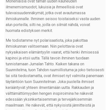
Monenlaisia ovat tämän uuden kauneuden
ilmenemismuodot; lukuisia ja ihmeellisiä ovat
tulevaisuudennäkymät, jotka ovat avautumassa
ihmiskunnalle. Ihminen seisoo toistaiseksi vasta uuden
alun porteilla; silti ne, joilla on silmät nähdä, voivat
huomata edistyksen merkit.
Me todistamme nyt polarisaatiota, joka pakottaa
ihmiskunnan valitsemaan. Niin pelottavia ovat
nykyaikaisen elämäntyylin vaarat, että henki ihmisessä
kapinoi ja etsii uutta. Tällä tavoin ihminen tuodaan
tunnistamaan Jumalan Tahto. Kaiken takana on
Suunnitelma, tuon Tahdon ruumiillistuma ja joko tietoisesti
tai sitä tiedostamatta, ovat ihmiset nyt valmiita panemaan
täytäntöön tuon Suunnitelman. Joka puolella ihmiset
kerääntyvät yhteen ilmentämään uutta. Rakkauden ja
välttämättömyyden hengen inspiroimina he näkevät
edessään yksinkertaisemman ja tervejärkisemmän
maailmaan. He näkevät, että nykyisistä jännitteistä ja