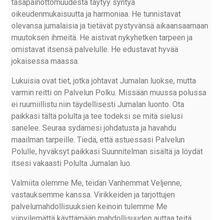
tasapainottomuudesta täytyy syntyä
oikeudenmukaisuutta ja harmoniaa. He tunnistavat
olevansa jumalaisia ja tietävät pystyvänsä aikaansaamaan
muutoksen ihmeitä. He aistivat nykyhetken tarpeen ja
omistavat itsensä palvelulle. He edustavat hyvää
jokaisessa maassa.
Lukuisia ovat tiet, jotka johtavat Jumalan luokse, mutta
varmin reitti on Palvelun Polku. Missään muussa polussa
ei ruumiillistu niin täydellisesti Jumalan luonto. Ota
paikkasi tältä polulta ja tee todeksi se mitä sielusi
sanelee. Seuraa sydämesi johdatusta ja havahdu
maailman tarpeille. Tiedä, että astuessasi Palvelun
Polulle, hyväksyt paikkasi Suunnitelman sisältä ja löydät
itsesi vakaasti Polulta Jumalan luo.
Valmiita olemme Me, teidän Vanhemmat Veljenne,
vastauksemme kanssa. Virikkeiden ja tarjottujen
palvelumahdollisuuksien keinoin tulemme Me
viipyilemättä käyttämään mahdollisuuden auttaa teitä