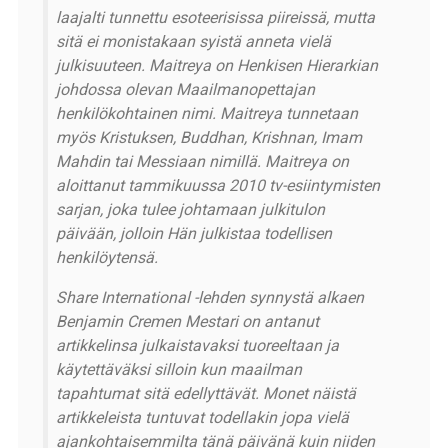
laajalti tunnettu esoteerisissa piireissä, mutta
sitä ei monistakaan syistä anneta vielä
julkisuuteen. Maitreya on Henkisen Hierarkian
johdossa olevan Maailmanopettajan
henkilökohtainen nimi. Maitreya tunnetaan
myös Kristuksen, Buddhan, Krishnan, Imam
Mahdin tai Messiaan nimillä. Maitreya on
aloittanut tammikuussa 2010 tv-esiintymisten
sarjan, joka tulee johtamaan julkitulon
päivään, jolloin Hän julkistaa todellisen
henkilöytensä.
Share International -lehden synnystä alkaen
Benjamin Cremen Mestari on antanut
artikkelinsa julkaistavaksi tuoreeltaan ja
käytettäväksi silloin kun maailman
tapahtumat sitä edellyttävät. Monet näistä
artikkeleista tuntuvat todellakin jopa vielä
ajankohtaisemmilta tänä päivänä kuin niiden