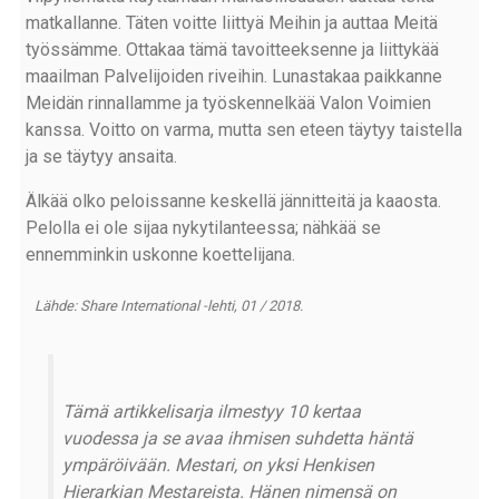
matkallanne. Täten voitte liittyä Meihin ja auttaa Meitä
työssämme. Ottakaa tämä tavoitteeksenne ja liittykää
maailman Palvelijoiden riveihin. Lunastakaa paikkanne
Meidän rinnallamme ja työskennelkää Valon Voimien
kanssa. Voitto on varma, mutta sen eteen täytyy taistella
ja se täytyy ansaita.
Älkää olko peloissanne keskellä jännitteitä ja kaaosta.
Pelolla ei ole sijaa nykytilanteessa; nähkää se
ennemminkin uskonne koettelijana.
Lähde: Share International -lehti, 01 / 2018.
Tämä artikkelisarja ilmestyy 10 kertaa
vuodessa ja se avaa ihmisen suhdetta häntä
ympäröivään. Mestari, on yksi Henkisen
Hierarkian Mestareista. Hänen nimensä on