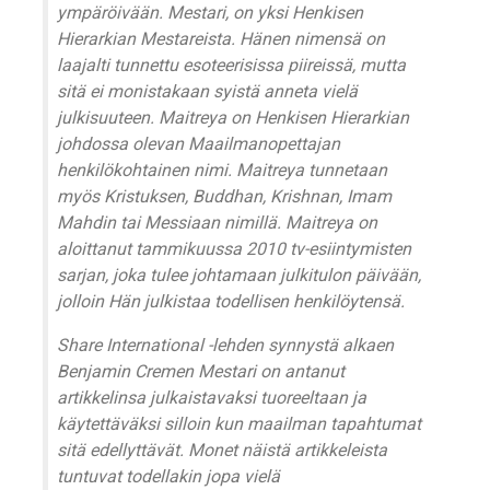
ympäröivään. Mestari, on yksi Henkisen
Hierarkian Mestareista. Hänen nimensä on
laajalti tunnettu esoteerisissa piireissä, mutta
sitä ei monistakaan syistä anneta vielä
julkisuuteen. Maitreya on Henkisen Hierarkian
johdossa olevan Maailmanopettajan
henkilökohtainen nimi. Maitreya tunnetaan
myös Kristuksen, Buddhan, Krishnan, Imam
Mahdin tai Messiaan nimillä. Maitreya on
aloittanut tammikuussa 2010 tv-esiintymisten
sarjan, joka tulee johtamaan julkitulon päivään,
jolloin Hän julkistaa todellisen henkilöytensä.
Share International -lehden synnystä alkaen
Benjamin Cremen Mestari on antanut
artikkelinsa julkaistavaksi tuoreeltaan ja
käytettäväksi silloin kun maailman tapahtumat
sitä edellyttävät. Monet näistä artikkeleista
tuntuvat todellakin jopa vielä