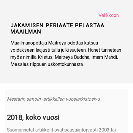
Valikkoon
JAKAMISEN PERIAATE PELASTAA
MAAILMAN
Maailmanopettaja Maitreya odottaa kutsua
voidakseen laajasti tulla julkisuuteen. Hänet tunnetaan
myös nimillä Kristus, Maitreya Buddha, Imam Mahdi,
Messias riippuen uskontokunnasta.
Mestarin sanoin -artikkelien vuosiarkistosivu
2018, koko vuosi
Suomennetut artikkelit ovat pääsääntöisesti 2003 tai