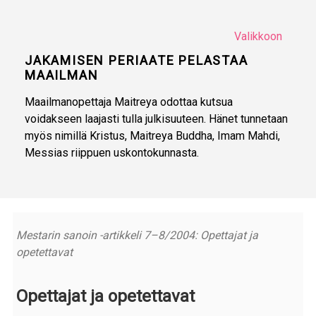
Valikkoon
JAKAMISEN PERIAATE PELASTAA
MAAILMAN
Maailmanopettaja Maitreya odottaa kutsua
voidakseen laajasti tulla julkisuuteen. Hänet tunnetaan
myös nimillä Kristus, Maitreya Buddha, Imam Mahdi,
Messias riippuen uskontokunnasta.
Mestarin sanoin -artikkeli 7–8/2004: Opettajat ja
opetettavat
Opettajat ja opetettavat