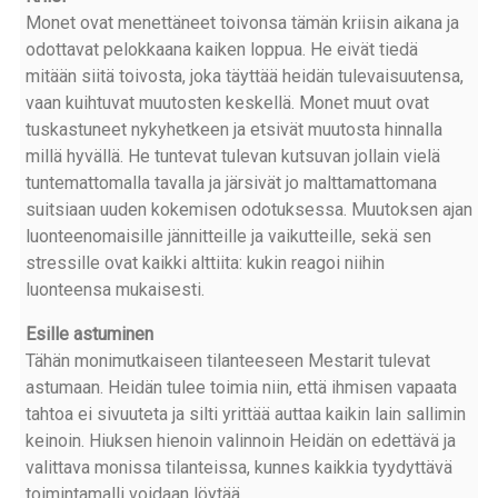
Monet ovat menettäneet toivonsa tämän kriisin aikana ja
odottavat pelokkaana kaiken loppua. He eivät tiedä
mitään siitä toivosta, joka täyttää heidän tulevaisuutensa,
vaan kuihtuvat muutosten keskellä. Monet muut ovat
tuskastuneet nykyhetkeen ja etsivät muutosta hinnalla
millä hyvällä. He tuntevat tulevan kutsuvan jollain vielä
tuntemattomalla tavalla ja järsivät jo malttamattomana
suitsiaan uuden kokemisen odotuksessa. Muutoksen ajan
luonteenomaisille jännitteille ja vaikutteille, sekä sen
stressille ovat kaikki alttiita: kukin reagoi niihin
luonteensa mukaisesti.
Esille astuminen
Tähän monimutkaiseen tilanteeseen Mestarit tulevat
astumaan. Heidän tulee toimia niin, että ihmisen vapaata
tahtoa ei sivuuteta ja silti yrittää auttaa kaikin lain sallimin
keinoin. Hiuksen hienoin valinnoin Heidän on edettävä ja
valittava monissa tilanteissa, kunnes kaikkia tyydyttävä
toimintamalli voidaan löytää.