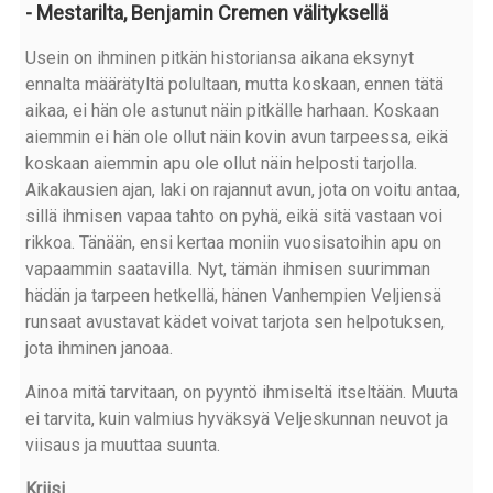
- Mestarilta, Benjamin Cremen välityksellä
Usein on ihminen pitkän historiansa aikana eksynyt
ennalta määrätyltä polultaan, mutta koskaan, ennen tätä
aikaa, ei hän ole astunut näin pitkälle harhaan. Koskaan
aiemmin ei hän ole ollut näin kovin avun tarpeessa, eikä
koskaan aiemmin apu ole ollut näin helposti tarjolla.
Aikakausien ajan, laki on rajannut avun, jota on voitu antaa,
sillä ihmisen vapaa tahto on pyhä, eikä sitä vastaan voi
rikkoa. Tänään, ensi kertaa moniin vuosisatoihin apu on
vapaammin saatavilla. Nyt, tämän ihmisen suurimman
hädän ja tarpeen hetkellä, hänen Vanhempien Veljiensä
runsaat avustavat kädet voivat tarjota sen helpotuksen,
jota ihminen janoaa.
Ainoa mitä tarvitaan, on pyyntö ihmiseltä itseltään. Muuta
ei tarvita, kuin valmius hyväksyä Veljeskunnan neuvot ja
viisaus ja muuttaa suunta.
Kriisi