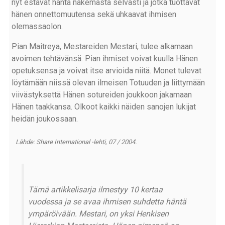
nyt estävät häntä näkemästä selvästi ja jotka tuottavat
hänen onnettomuutensa sekä uhkaavat ihmisen
olemassaolon.
Pian Maitreya, Mestareiden Mestari, tulee alkamaan
avoimen tehtävänsä. Pian ihmiset voivat kuulla Hänen
opetuksensa ja voivat itse arvioida niitä. Monet tulevat
löytämään niissä olevan ilmeisen Totuuden ja liittymään
viivästyksettä Hänen sotureiden joukkoon jakamaan
Hänen taakkansa. Olkoot kaikki näiden sanojen lukijat
heidän joukossaan.
Lähde: Share International -lehti, 07 / 2004.
Tämä artikkelisarja ilmestyy 10 kertaa
vuodessa ja se avaa ihmisen suhdetta häntä
ympäröivään. Mestari, on yksi Henkisen