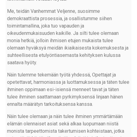
Me, teidän Vanhemmat Veljenne, suosimme
demokraattista prosessia, ja osallistumme siihen
toimintamallina, joka tuo vapauden ja
oikeudenmukaisuuden kaikille. Ja silti tulee olemaan
monia hetkiä, jolloin ihmisen etujen mukaista tulee
olemaan hyväksyä meidän ikiaikaisesta kokemuksesta ja
suhteellisesta etulyöntiasemasta kehityksen kulussa
saatava hyöty.
Näin tulemme tekemään työtä yhdessä, Opettajat ja
opetettavat, harmoniassa ja luottamuksessa ja täten tulee
ihminen oppimaan esi-isiensä menneet tavat ja täten
tulee ihminen saattamaan pyrkimyksensä linjaan hänen
ennalta määrätyn tarkoituksensa kanssa.
Näin tulee olemaan ja näin tulee ihminen ymmärtämään
elämän olennaiset asiat sekä alkaa luopumaan niistä
monista tarpeettomista takertumisen kohteistaan, jotka