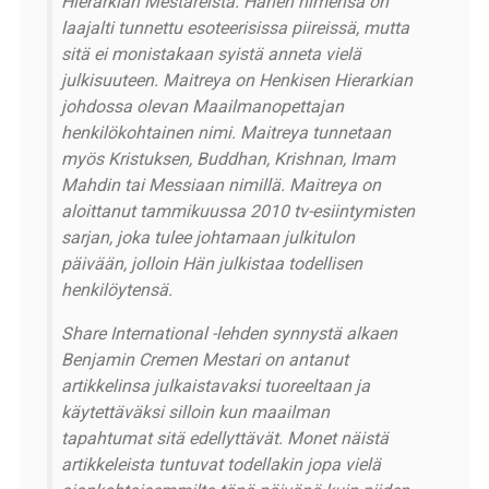
Hierarkian Mestareista. Hänen nimensä on
laajalti tunnettu esoteerisissa piireissä, mutta
sitä ei monistakaan syistä anneta vielä
julkisuuteen. Maitreya on Henkisen Hierarkian
johdossa olevan Maailmanopettajan
henkilökohtainen nimi. Maitreya tunnetaan
myös Kristuksen, Buddhan, Krishnan, Imam
Mahdin tai Messiaan nimillä. Maitreya on
aloittanut tammikuussa 2010 tv-esiintymisten
sarjan, joka tulee johtamaan julkitulon
päivään, jolloin Hän julkistaa todellisen
henkilöytensä.
Share International -lehden synnystä alkaen
Benjamin Cremen Mestari on antanut
artikkelinsa julkaistavaksi tuoreeltaan ja
käytettäväksi silloin kun maailman
tapahtumat sitä edellyttävät. Monet näistä
artikkeleista tuntuvat todellakin jopa vielä