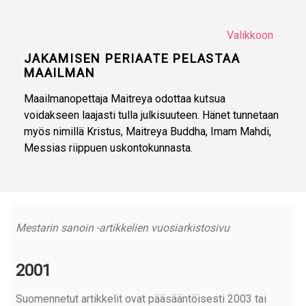
Valikkoon
JAKAMISEN PERIAATE PELASTAA
MAAILMAN
Maailmanopettaja Maitreya odottaa kutsua
voidakseen laajasti tulla julkisuuteen. Hänet tunnetaan
myös nimillä Kristus, Maitreya Buddha, Imam Mahdi,
Messias riippuen uskontokunnasta.
Mestarin sanoin -artikkelien vuosiarkistosivu
2001
Suomennetut artikkelit ovat pääsääntöisesti 2003 tai