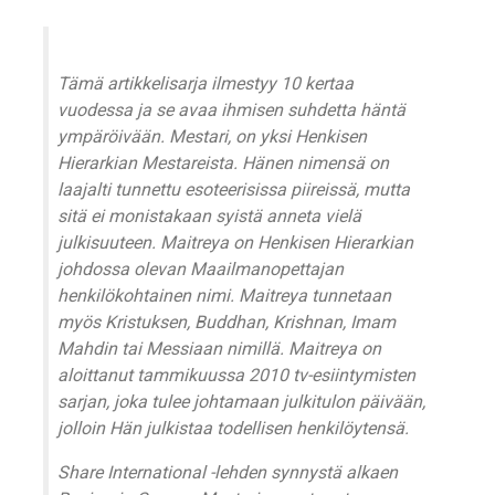
Tämä artikkelisarja ilmestyy 10 kertaa
vuodessa ja se avaa ihmisen suhdetta häntä
ympäröivään. Mestari, on yksi Henkisen
Hierarkian Mestareista. Hänen nimensä on
laajalti tunnettu esoteerisissa piireissä, mutta
sitä ei monistakaan syistä anneta vielä
julkisuuteen. Maitreya on Henkisen Hierarkian
johdossa olevan Maailmanopettajan
henkilökohtainen nimi. Maitreya tunnetaan
myös Kristuksen, Buddhan, Krishnan, Imam
Mahdin tai Messiaan nimillä. Maitreya on
aloittanut tammikuussa 2010 tv-esiintymisten
sarjan, joka tulee johtamaan julkitulon päivään,
jolloin Hän julkistaa todellisen henkilöytensä.
Share International -lehden synnystä alkaen