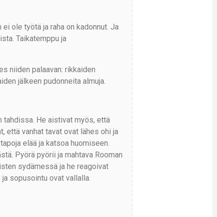
 ei ole työtä ja raha on kadonnut. Ja
lista. Taikatemppu ja
s niiden palaavan: rikkaiden
iden jälkeen pudonneita almuja.
 tahdissa. He aistivat myös, että
 että vanhat tavat ovat lähes ohi ja
 tapoja elää ja katsoa huomiseen.
ästä. Pyörä pyörii ja mahtava Rooman
hmisten sydämessä ja he reagoivat
 sopusointu ovat vallalla.