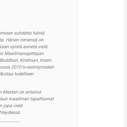
ihmisen suhdetta häntä
sta. Hänen nimensä on
akaan syistä anneta vielä
van Maailmanopettajan
, Buddhan, Krishnan, Imam
ussa 2010 tv-esiintymisten
lkistaa todellisen
n Mestari on antanut
oin kun maailman tapahtumat
n jopa vielä
hteydessä.