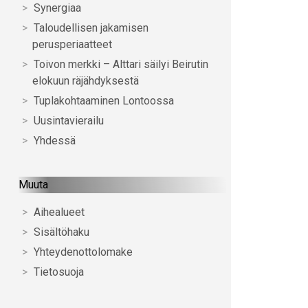
Synergiaa
Taloudellisen jakamisen
perusperiaatteet
Toivon merkki – Alttari säilyi Beirutin
elokuun räjähdyksestä
Tuplakohtaaminen Lontoossa
Uusintavierailu
Yhdessä
Muuta
Aihealueet
Sisältöhaku
Yhteydenottolomake
Tietosuoja