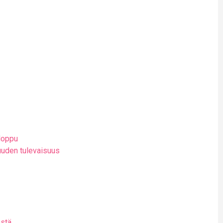
loppu
uden tulevaisuus
estä