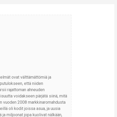
telmät ovat välttämättömiä ja
utulokseen, että niiden
kärsii rajattoman ahneuden
suutta voidakseen pärjätä siinä, mitä
nnen vuoden 2008 markkinaromahdusta
eillä oli kodit joissa asua, ja uusia
ä ja miljoonat jopa kuolivat nälkään,