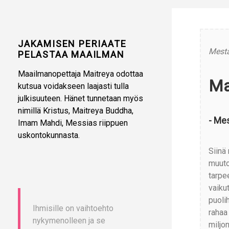
JAKAMISEN PERIAATE
Mesta
PELASTAA MAAILMAN
Maailmanopettaja Maitreya odottaa
Ma
kutsua voidakseen laajasti tulla
julkisuuteen. Hänet tunnetaan myös
nimillä Kristus, Maitreya Buddha,
- Mes
Imam Mahdi, Messias riippuen
uskontokunnasta.
Siinä
muuto
tarpe
vaiku
puoli
Ihmisille on vaihtoehto
rahaa 
nykymenolleen ja se
miljon