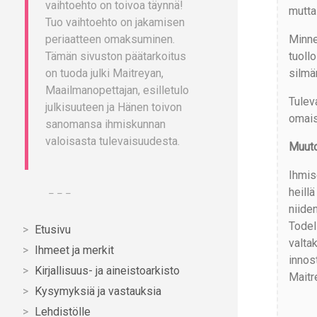
vaihtoehto on toivoa täynnä!
mutta 
Tuo vaihtoehto on jakamisen
Minne 
periaatteen omaksuminen.
tuollo
Tämän sivuston päätarkoitus
silmä
on tuoda julki Maitreyan,
Maailmanopettajan, esilletulo
Tulev
julkisuuteen ja Hänen toivon
omais
sanomansa ihmiskunnan
valoisasta tulevaisuudesta.
Muut
Ihmis
heill
– – –
niide
Todel
Etusivu
valta
Ihmeet ja merkit
innos
Kirjallisuus- ja aineistoarkisto
Maitr
Kysymyksiä ja vastauksia
Lehdistölle