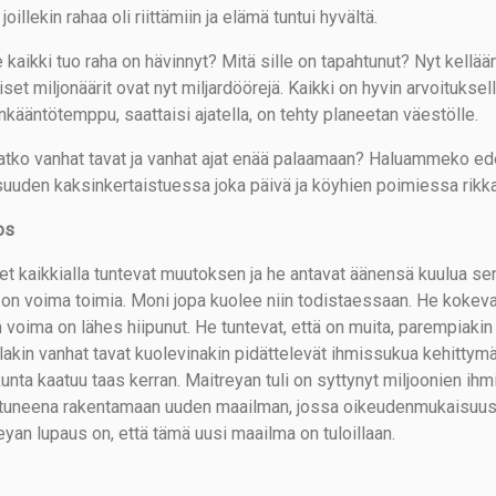
joillekin rahaa oli riittämiin ja elämä tuntui hyvältä.
kaikki tuo raha on hävinnyt? Mitä sille on tapahtunut? Nyt kellään
iset miljonäärit ovat nyt miljardöörejä. Kaikki on hyvin arvoituksel
nkääntötemppu, saattaisi ajatella, on tehty planeetan väestölle.
atko vanhat tavat ja vanhat ajat enää palaamaan? Haluammeko ede
uuden kaksinkertaistuessa joka päivä ja köyhien poimiessa rikka
os
et kaikkialla tuntevat muutoksen ja he antavat äänensä kuulua sen
ä on voima toimia. Moni jopa kuolee niin todistaessaan. He kokevat,
n voima on lähes hiipunut. He tuntevat, että on muita, parempiakin
lakin vanhat tavat kuolevinakin pidättelevät ihmissukua kehittym
kunta kaatuu taas kerran. Maitreyan tuli on syttynyt miljoonien i
tuneena rakentamaan uuden maailman, jossa oikeudenmukaisuus ja
eyan lupaus on, että tämä uusi maailma on tuloillaan.