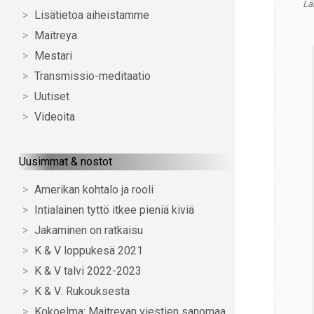
Läh
Lisätietoa aiheistamme
Maitreya
Mestari
Transmissio-meditaatio
Uutiset
Videoita
Uusimmat & nostot
Amerikan kohtalo ja rooli
Intialainen tyttö itkee pieniä kiviä
Jakaminen on ratkaisu
K & V loppukesä 2021
K & V talvi 2022-2023
K & V: Rukouksesta
Kokoelma: Maitreyan viestien sanomaa