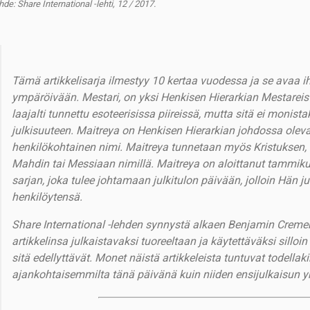
de: Share International -lehti, 12 / 2017.
Tämä artikkelisarja ilmestyy 10 kertaa vuodessa ja se avaa 
ympäröivään. Mestari, on yksi Henkisen Hierarkian Mestarei
laajalti tunnettu esoteerisissa piireissä, mutta sitä ei monist
julkisuuteen. Maitreya on Henkisen Hierarkian johdossa ole
henkilökohtainen nimi. Maitreya tunnetaan myös Kristuksen
Mahdin tai Messiaan nimillä. Maitreya on aloittanut tammiku
sarjan, joka tulee johtamaan julkitulon päivään, jolloin Hän ju
henkilöytensä.
Share International -lehden synnystä alkaen Benjamin Creme
artikkelinsa julkaistavaksi tuoreeltaan ja käytettäväksi sill
sitä edellyttävät. Monet näistä artikkeleista tuntuvat todellaki
ajankohtaisemmilta tänä päivänä kuin niiden ensijulkaisun y