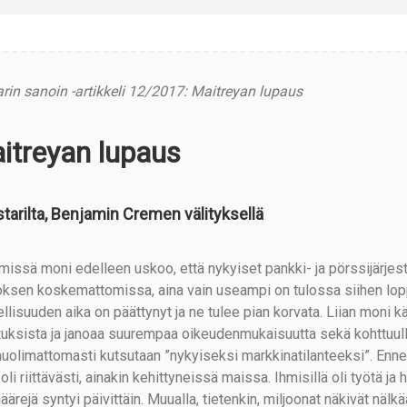
rin sanoin -artikkeli 12/2017: Maitreyan lupaus
itreyan lupaus
tarilta, Benjamin Cremen välityksellä
 missä moni edelleen uskoo, että nykyiset pankki- ja pörssijärjes
ksen koskemattomissa, aina vain useampi on tulossa siihen lopp
ellisuuden aika on päättynyt ja ne tulee pian korvata. Liian moni 
tuksista ja janoaa suurempaa oikeudenmukaisuutta sekä kohttuulli
huolimattomasti kutsutaan ”nykyiseksi markkinatilanteeksi”. E
oli riittävästi, ainakin kehittyneissä maissa. Ihmisillä oli työtä ja h
äärejä syntyi päivittäin. Muualla, tietenkin, miljoonat näkivät nälkä