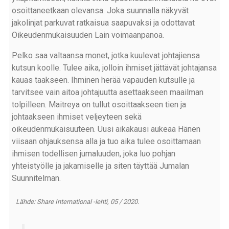
osoittaneetkaan olevansa. Joka suunnalla näkyvät
jakolinjat parkuvat ratkaisua saapuvaksi ja odottavat
Oikeudenmukaisuuden Lain voimaanpanoa.
Pelko saa valtaansa monet, jotka kuulevat johtajiensa
kutsun koolle. Tulee aika, jolloin ihmiset jättävät johtajansa
kauas taakseen. Ihminen herää vapauden kutsulle ja
tarvitsee vain aitoa johtajuutta asettaakseen maailman
tolpilleen. Maitreya on tullut osoittaakseen tien ja
johtaakseen ihmiset veljeyteen sekä
oikeudenmukaisuuteen. Uusi aikakausi aukeaa Hänen
viisaan ohjauksensa alla ja tuo aika tulee osoittamaan
ihmisen todellisen jumaluuden, joka luo pohjan
yhteistyölle ja jakamiselle ja siten täyttää Jumalan
Suunnitelman.
Lähde: Share International -lehti, 05 / 2020.