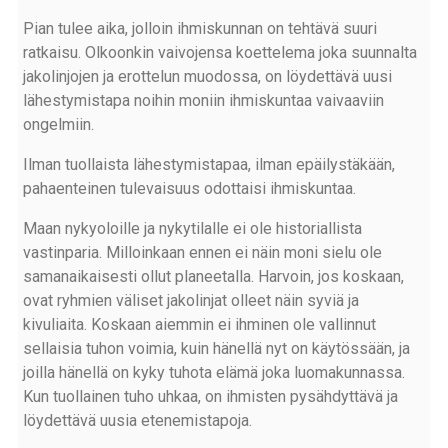
Pian tulee aika, jolloin ihmiskunnan on tehtävä suuri
ratkaisu. Olkoonkin vaivojensa koettelema joka suunnalta
jakolinjojen ja erottelun muodossa, on löydettävä uusi
lähestymistapa noihin moniin ihmiskuntaa vaivaaviin
ongelmiin.
Ilman tuollaista lähestymistapaa, ilman epäilystäkään,
pahaenteinen tulevaisuus odottaisi ihmiskuntaa.
Maan nykyoloille ja nykytilalle ei ole historiallista
vastinparia. Milloinkaan ennen ei näin moni sielu ole
samanaikaisesti ollut planeetalla. Harvoin, jos koskaan,
ovat ryhmien väliset jakolinjat olleet näin syviä ja
kivuliaita. Koskaan aiemmin ei ihminen ole vallinnut
sellaisia tuhon voimia, kuin hänellä nyt on käytössään, ja
joilla hänellä on kyky tuhota elämä joka luomakunnassa.
Kun tuollainen tuho uhkaa, on ihmisten pysähdyttävä ja
löydettävä uusia etenemistapoja.