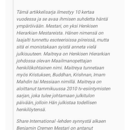
Tämä artikkelisarja ilmestyy 10 kertaa
vuodessa ja se avaa ihmisen suhdetta häntä
ympäröivään. Mestari, on yksi Henkisen
Hierarkian Mestareista. Hänen nimensä on
laajalti tunnettu esoteerisissa piireissä, mutta
sitä ei monistakaan syistä anneta vielä
julkisuuteen. Maitreya on Henkisen Hierarkian
johdossa olevan Maailmanopettajan
henkilökohtainen nimi. Maitreya tunnetaan
myös Kristuksen, Buddhan, Krishnan, Imam
Mahdin tai Messiaan nimillä. Maitreya on
aloittanut tammikuussa 2010 tv-esiintymisten
sarjan, joka tulee johtamaan julkitulon
päivään, jolloin Hän julkistaa todellisen
henkilöytensä.
Share International -lehden synnystä alkaen
Benjamin Cremen Mestari on antanut