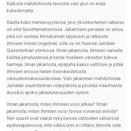
Kaikista mahdollisista tavoista vain yksi on enää
kokeilematta.
Kautta koko menneisyytensä, yksi yksinkertainen ratkaisu
on ollut tavoittamattomissa. Jakamisen periaate on ainoa,
joka voi vastata ihmiskunnan tarpeisiin ja ratkaista
ihmisen monet ongelmat, sillä se on Itsensä Jumalan
Suunnitelman ytimessä. Ilman jakamista, ihminen samalla
kieltää jumaluutensa ja kerää itselleen varaston tulevia
harmeja. Ilman jakamista, epäpyhä kaaos vallitsee ja pitää
ihmisen erossa hänen itseoikeutetusta
oikeudenmukaisuudestaan. Vain jakaminen mahdollistaa
Jumalan suunnitelman veljeydestä ja poistaa maailmasta
ikuisiksi ajoiksi jakautuneisuuden synnin.
Ilman jakamista, miten ihminen voisi jatkaa? Ilman
jakamista, miten ihminen voisi toivoa voivansa selvitä?
Niin suuret ovat vaarat nykyisessä valtioiden välisessä
epätasapainossa, että silkka onni ei riittäisi ihmistä siitä