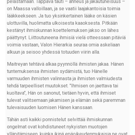
pelastamaan. Tappava tauti – ahneus ja jakautuneisuus –
on Maassa valloillaan, ja se vaatii laajakantoisia toimia
lääkkeekseen. Ja tuo yksinkertainen lääke on käsien
ulottuvilla, huolimatta ulkoisesta kaaoksesta. Pitkään
kestänyt ihmiskunnan koettelemuksen jakso on lähes
päättynyt. Liittoutuneena ihmisiä vielä otteessaan pitäviä
voimia vastaan, Valon Hierarkia seuraa omia askeliaan
alkuun ja seisoo yhdessä totuuden viirin alla.
Maitreyan tehtävä alkaa pyynnöllä ihmisten jakaa. Hänen
tuntemuksensa ihmisten sydämistä, tuo Hänelle
varmuuden ihmisten valinnasta ja ihmisten valmiudesta
tehdä tarpeelliset muutokset. "Ihmisen on jaettava tai
kuoltava", Hän on sanonut, tietäen hyvin, että ihmiset
tulevat valitsemaan jakamisen ja elämän sekä paremman
tulevaisuuden luomisen Hänen kanssaan.
Tähän asti kaikki ponnistelut selvittää ihmiskunnan
ongelmat ovat kohdistuneet nykyisten muotojen
ylläpitämiseen, kuinka ikinä epäoikeudenmukaisia ne ovat