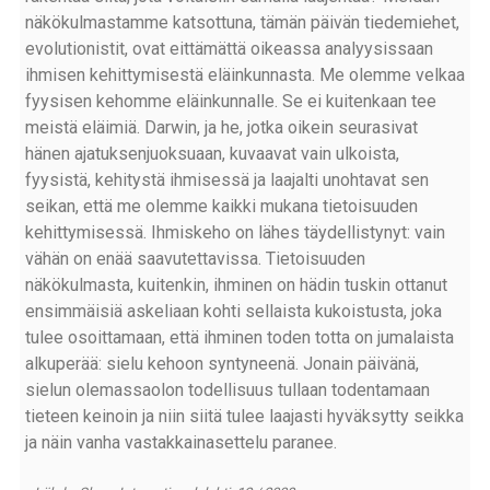
näkökulmastamme katsottuna, tämän päivän tiedemiehet,
evolutionistit, ovat eittämättä oikeassa analyysissaan
ihmisen kehittymisestä eläinkunnasta. Me olemme velkaa
fyysisen kehomme eläinkunnalle. Se ei kuitenkaan tee
meistä eläimiä. Darwin, ja he, jotka oikein seurasivat
hänen ajatuksenjuoksuaan, kuvaavat vain ulkoista,
fyysistä, kehitystä ihmisessä ja laajalti unohtavat sen
seikan, että me olemme kaikki mukana tietoisuuden
kehittymisessä. Ihmiskeho on lähes täydellistynyt: vain
vähän on enää saavutettavissa. Tietoisuuden
näkökulmasta, kuitenkin, ihminen on hädin tuskin ottanut
ensimmäisiä askeliaan kohti sellaista kukoistusta, joka
tulee osoittamaan, että ihminen toden totta on jumalaista
alkuperää: sielu kehoon syntyneenä. Jonain päivänä,
sielun olemassaolon todellisuus tullaan todentamaan
tieteen keinoin ja niin siitä tulee laajasti hyväksytty seikka
ja näin vanha vastakkainasettelu paranee.