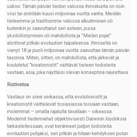
uskoo. Tämän päivän tiedon valossa ihmiskunta on noin
viisi tai enintään kuusi miljoonaa vuotta vanha. Meidän
tieteemme ja traditiomme valossa alkuihminen oli
kuitenkin jo saavuttanut sen asteen, jossa
yksilöllistyminen oli mahdollista ja ”Mielen pojat”
aloittivat pitkän evoluution taipaleensa. Ihmiseltä on
vienyt 18 ja puoli miljoonaa vuotta saavuttaa tämän päivän
tasonsa. Miten, sitten, on mahdollista, että järkevät ja
koulutetut ”kreationistit” väittävät tieteen todisteita
vastaan, asia, joka näyttäisi olevan konseptina naurettava.
Ristivetoa
Vastaus on siinä seikassa, että evolutionistit ja
kreationistit väittelevät tosiasiassa toisiaan vastaan,
molemmat – omalla rajatulla tavallaan – oikeassa.
Modernit tiedemiehet objektiivisesti Darwinin löydöksiä
tarkastellessaan, ovat keränneet paljon todisteita
evoluution pohjaksi, sen pitkän ja hitaan kehityksen polun