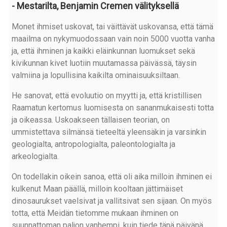
- Mestarilta, Benjamin Cremen välityksellä
Monet ihmiset uskovat, tai väittävät uskovansa, että tämä
maailma on nykymuodossaan vain noin 5000 vuotta vanha
ja, että ihminen ja kaikki eläinkunnan luomukset sekä
kivikunnan kivet luotiin muutamassa päivässä, täysin
valmiina ja lopullisina kaikilta ominaisuuksiltaan.
He sanovat, että evoluutio on myytti ja, että kristillisen
Raamatun kertomus luomisesta on sananmukaisesti totta
ja oikeassa. Uskoakseen tällaisen teorian, on
ummistettava silmänsä tieteeltä yleensäkin ja varsinkin
geologialta, antropologialta, paleontologialta ja
arkeologialta.
On todellakin oikein sanoa, että oli aika milloin ihminen ei
kulkenut Maan päällä, milloin kooltaan jättimäiset
dinosaurukset vaelsivat ja vallitsivat sen sijaan. On myös
totta, että Meidän tietomme mukaan ihminen on
suunnattoman paljon vanhempi, kuin tiede tänä päivänä