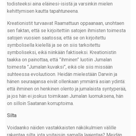
todisteeksi aina eläinesi-isistä ja varsinkin mielen
kehittymisen kautta tapahtuneena.
Kreationistit turvaavat Raamattuun oppaanaan, unohtaen
sen faktan, että se kirjoitettiin satojen ihmisten toimesta
satojen vuosien saatossa; että se on kirjoitettu
symbolisella kielellä ja se on siis tarkoitettu
symboliseksi, eikä niinkään faktiseksi. Kreationistin
taakka on painottaa, että ”ihminen” luotiin Jumalan
toimesta ”Jumalan kuvaksi”, eikä ole siis missään
suhteessa evoluutioon. Heidän mielestään Darwin ja
hänen seuraajansa eivät ollenkaan ymmärrä asian ydintä:
että ihminen on henkinen olento ja jumalaista syntyperää,
ja jos hän ei joskus toimikaan Jumalan luomuksena, hän
on silloin Saatanan korruptoima.
Silta
Voidaanko näiden vastakkaisten näkökulmien välille
rakentaa silta, jota voitaisiin samalla laajentaa? Meidän