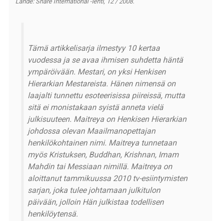
Lähde: Share International -lehti, 12 / 2008.
Tämä artikkelisarja ilmestyy 10 kertaa
vuodessa ja se avaa ihmisen suhdetta häntä
ympäröivään. Mestari, on yksi Henkisen
Hierarkian Mestareista. Hänen nimensä on
laajalti tunnettu esoteerisissa piireissä, mutta
sitä ei monistakaan syistä anneta vielä
julkisuuteen. Maitreya on Henkisen Hierarkian
johdossa olevan Maailmanopettajan
henkilökohtainen nimi. Maitreya tunnetaan
myös Kristuksen, Buddhan, Krishnan, Imam
Mahdin tai Messiaan nimillä. Maitreya on
aloittanut tammikuussa 2010 tv-esiintymisten
sarjan, joka tulee johtamaan julkitulon
päivään, jolloin Hän julkistaa todellisen
henkilöytensä.